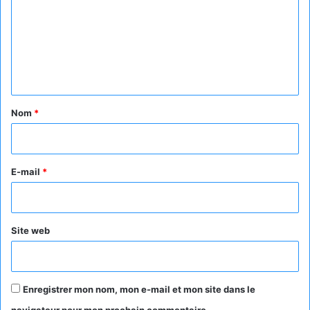
m
m
e
n
t
a
Nom
*
i
r
e
E-mail
*
*
Site web
Enregistrer mon nom, mon e-mail et mon site dans le