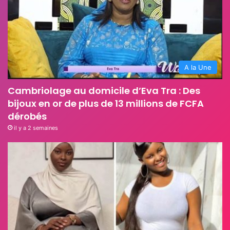
A la Une
Cambriolage au domicile d’Eva Tra : Des
bijoux en or de plus de 13 millions de FCFA
dérobés
il y a 2 semaines