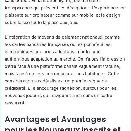
sans détour. En tant qu’analyste, j’estime cette
transparence qui prévient les déceptions. L’expérience est
plaisante sur ordinateur comme sur mobile, et le design
sobre laisse toute la place aux jeux.
L’intégration de moyens de paiement nationaux, comme
les cartes bancaires françaises ou les portefeuilles
électroniques que nous adoptons, montre une
authentique adaptation au marché. On n’a pas l’impression
d’être face à une plateforme banale vaguement traduite,
mais face à un service conçu pour nos habitudes. Cette
considération aux détails est un premier signe de
crédibilité. Elle encourage l’adhésion, surtout pour les
nouveaux joueurs qui naviguent ainsi dans un cadre
rassurant.
Avantages et Avantages
pour les Nouveaux inscrits et