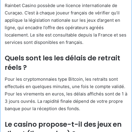
Rainbet Casino possède une licence internationale de
Curaçao. C’est à chaque joueur français de vérifier qu’il
applique la législation nationale sur les jeux d’argent en
ligne, qui encadre l’offre des opérateurs agréés
localement. Le site est consultable depuis la France et ses
services sont disponibles en français.
Quels sont les les délais de retrait
réels ?
Pour les cryptomonnaies type Bitcoin, les retraits sont
effectués en quelques minutes, une fois le compte validé.
Pour les virements en euros, les délais affichés sont de 1 à
3 jours ouvrés. La rapidité finale dépend de votre propre
banque pour la réception des fonds.
Le casino propose-t-il des jeux en