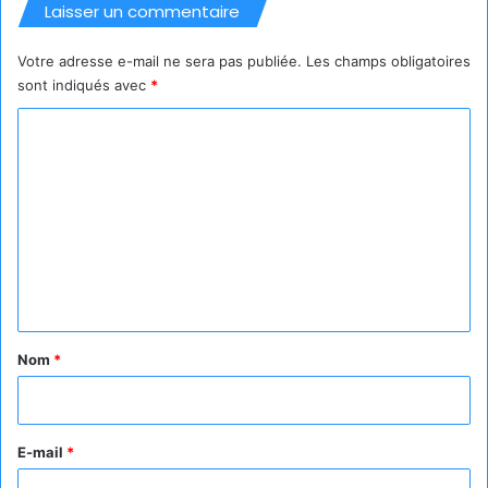
Laisser un commentaire
Votre adresse e-mail ne sera pas publiée.
Les champs obligatoires
sont indiqués avec
*
C
o
m
m
e
n
t
a
Nom
*
i
r
e
E-mail
*
*