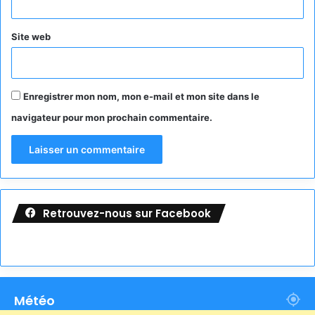
Site web
Enregistrer mon nom, mon e-mail et mon site dans le
navigateur pour mon prochain commentaire.
Retrouvez-nous sur Facebook
Météo