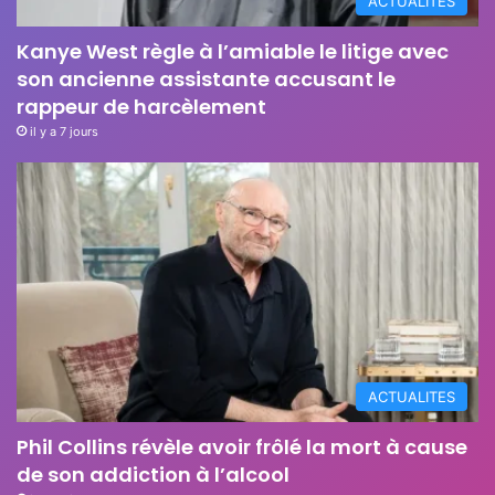
ACTUALITES
Kanye West règle à l’amiable le litige avec
son ancienne assistante accusant le
rappeur de harcèlement
il y a 7 jours
ACTUALITES
Phil Collins révèle avoir frôlé la mort à cause
de son addiction à l’alcool