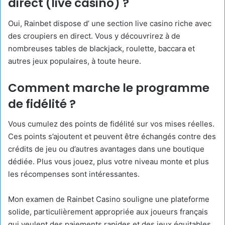
direct (live casino) ?
Oui, Rainbet dispose d’ une section live casino riche avec
des croupiers en direct. Vous y découvrirez à de
nombreuses tables de blackjack, roulette, baccara et
autres jeux populaires, à toute heure.
Comment marche le programme
de fidélité ?
Vous cumulez des points de fidélité sur vos mises réelles.
Ces points s’ajoutent et peuvent être échangés contre des
crédits de jeu ou d’autres avantages dans une boutique
dédiée. Plus vous jouez, plus votre niveau monte et plus
les récompenses sont intéressantes.
Mon examen de Rainbet Casino souligne une plateforme
solide, particulièrement appropriée aux joueurs français
qui veulent des paiements rapides et des jeux équitables.