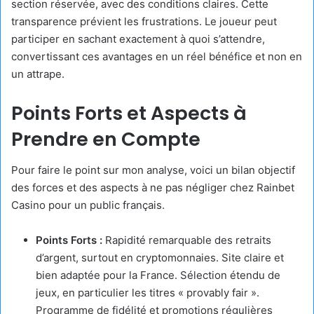
section réservée, avec des conditions claires. Cette
transparence prévient les frustrations. Le joueur peut
participer en sachant exactement à quoi s’attendre,
convertissant ces avantages en un réel bénéfice et non en
un attrape.
Points Forts et Aspects à
Prendre en Compte
Pour faire le point sur mon analyse, voici un bilan objectif
des forces et des aspects à ne pas négliger chez Rainbet
Casino pour un public français.
Points Forts :
Rapidité remarquable des retraits
d’argent, surtout en cryptomonnaies. Site claire et
bien adaptée pour la France. Sélection étendu de
jeux, en particulier les titres « provably fair ».
Programme de fidélité et promotions régulières