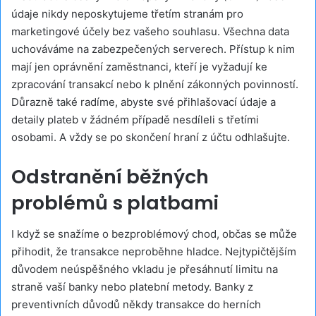
údaje nikdy neposkytujeme třetím stranám pro
marketingové účely bez vašeho souhlasu. Všechna data
uchováváme na zabezpečených serverech. Přístup k nim
mají jen oprávnění zaměstnanci, kteří je vyžadují ke
zpracování transakcí nebo k plnění zákonných povinností.
Důrazně také radíme, abyste své přihlašovací údaje a
detaily plateb v žádném případě nesdíleli s třetími
osobami. A vždy se po skončení hraní z účtu odhlašujte.
Odstranění běžných
problémů s platbami
I když se snažíme o bezproblémový chod, občas se může
přihodit, že transakce neproběhne hladce. Nejtypičtějším
důvodem neúspěšného vkladu je přesáhnutí limitu na
straně vaší banky nebo platební metody. Banky z
preventivních důvodů někdy transakce do herních