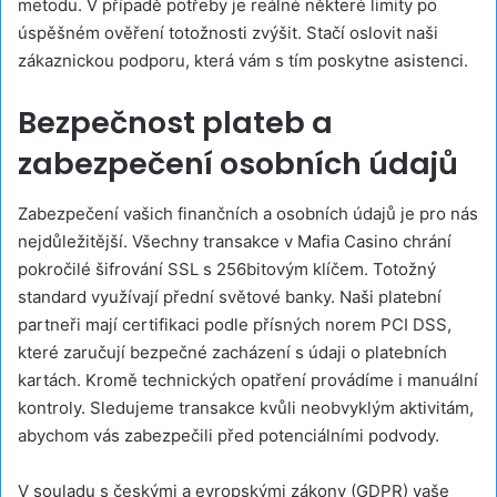
metodu. V případě potřeby je reálné některé limity po
úspěšném ověření totožnosti zvýšit. Stačí oslovit naši
zákaznickou podporu, která vám s tím poskytne asistenci.
Bezpečnost plateb a
zabezpečení osobních údajů
Zabezpečení vašich finančních a osobních údajů je pro nás
nejdůležitější. Všechny transakce v Mafia Casino chrání
pokročilé šifrování SSL s 256bitovým klíčem. Totožný
standard využívají přední světové banky. Naši platební
partneři mají certifikaci podle přísných norem PCI DSS,
které zaručují bezpečné zacházení s údaji o platebních
kartách. Kromě technických opatření provádíme i manuální
kontroly. Sledujeme transakce kvůli neobvyklým aktivitám,
abychom vás zabezpečili před potenciálními podvody.
V souladu s českými a evropskými zákony (GDPR) vaše