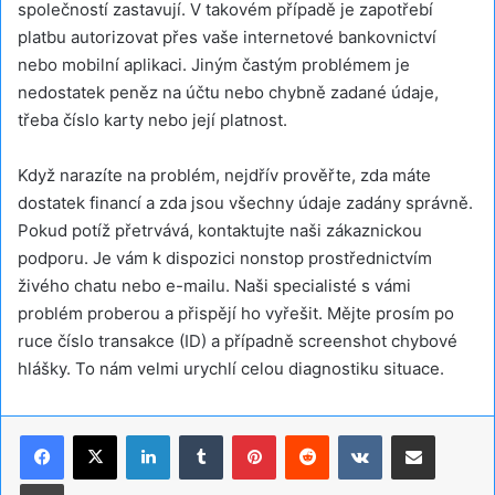
společností zastavují. V takovém případě je zapotřebí
platbu autorizovat přes vaše internetové bankovnictví
nebo mobilní aplikaci. Jiným častým problémem je
nedostatek peněz na účtu nebo chybně zadané údaje,
třeba číslo karty nebo její platnost.
Když narazíte na problém, nejdřív prověřte, zda máte
dostatek financí a zda jsou všechny údaje zadány správně.
Pokud potíž přetrvává, kontaktujte naši zákaznickou
podporu. Je vám k dispozici nonstop prostřednictvím
živého chatu nebo e-mailu. Naši specialisté s vámi
problém proberou a přispějí ho vyřešit. Mějte prosím po
ruce číslo transakce (ID) a případně screenshot chybové
hlášky. To nám velmi urychlí celou diagnostiku situace.
Linkedin
Tumblr
Pinterest
Reddit
VKontakte
Partager par email
Imprimer