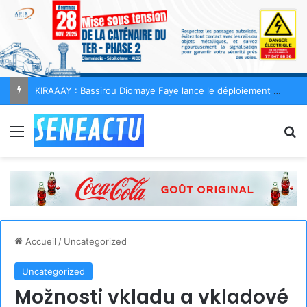
Le complexe « Aby’s Garden » d’Aby Ndour ravagé par un violent incendie
Menu
R
Accueil
/
Uncategorized
Uncategorized
Možnosti vkladu a vkladové