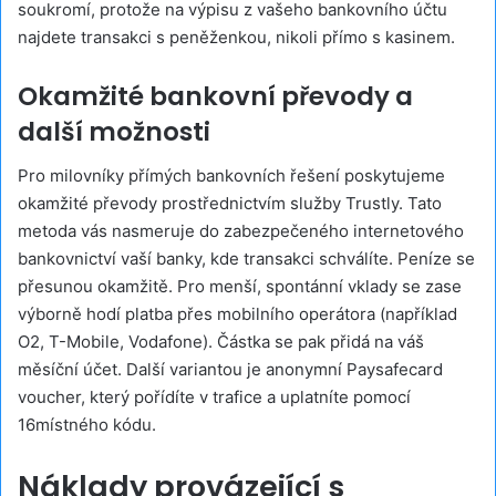
soukromí, protože na výpisu z vašeho bankovního účtu
najdete transakci s peněženkou, nikoli přímo s kasinem.
Okamžité bankovní převody a
další možnosti
Pro milovníky přímých bankovních řešení poskytujeme
okamžité převody prostřednictvím služby Trustly. Tato
metoda vás nasmeruje do zabezpečeného internetového
bankovnictví vaší banky, kde transakci schválíte. Peníze se
přesunou okamžitě. Pro menší, spontánní vklady se zase
výborně hodí platba přes mobilního operátora (například
O2, T-Mobile, Vodafone). Částka se pak přidá na váš
měsíční účet. Další variantou je anonymní Paysafecard
voucher, který pořídíte v trafice a uplatníte pomocí
16místného kódu.
Náklady provázející s