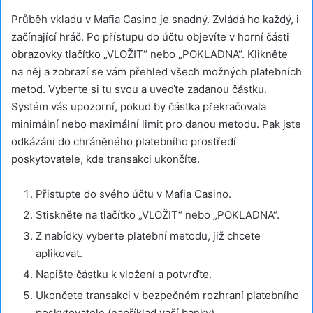
Průběh vkladu v Mafia Casino je snadný. Zvládá ho každý, i
začínající hráč. Po přístupu do účtu objevíte v horní části
obrazovky tlačítko „VLOŽIT“ nebo „POKLADNA“. Klikněte
na něj a zobrazí se vám přehled všech možných platebních
metod. Vyberte si tu svou a uveďte zadanou částku.
Systém vás upozorní, pokud by částka překračovala
minimální nebo maximální limit pro danou metodu. Pak jste
odkázáni do chráněného platebního prostředí
poskytovatele, kde transakci ukončíte.
Přistupte do svého účtu v Mafia Casino.
Stiskněte na tlačítko „VLOŽIT“ nebo „POKLADNA“.
Z nabídky vyberte platební metodu, již chcete
aplikovat.
Napište částku k vložení a potvrďte.
Ukončete transakci v bezpečném rozhraní platebního
poskytovatele (například vaší banky).