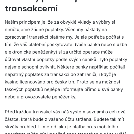
transakcemi
Naším principem je, že za obvyklé vklady a výběry si
neúčtujeme žádné poplatky. Všechny náklady na
zpracování transakcí platíme my. Je ale potřeba počítat s
tím, že váš platební poskytovatel (vaše banka nebo služba
elektronické peněženky) si za určité operace může
účtovat vlastní poplatky podle svých ceníků. Tyto poplatky
nejsme schopni ovlivnit. Některé banky například počítají
nepatrný poplatek za transakci do zahraničí, i když je
kasino licencováno pro český trh. Proto se na možnost
takových poplatků nejlépe informujte přímo u své banky
nebo u provozovatele peněženky.
Před každou transakcí vás náš systém seznámí o celkové
částce, která bude z vašeho účtu stržena. Budete tak mít
skvělý přehled. U metod jako je platba přes mobilního