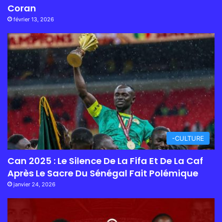
Coran
février 13, 2026
-CULTURE
Can 2025 : Le Silence De La Fifa Et De La Caf
Après Le Sacre Du Sénégal Fait Polémique
janvier 24, 2026