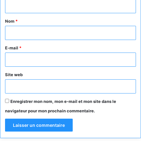
n
t
a
Nom
*
i
r
e
E-mail
*
*
Site web
Enregistrer mon nom, mon e-mail et mon site dans le
navigateur pour mon prochain commentaire.