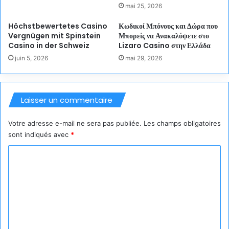
mai 25, 2026
Höchstbewertetes Casino
Κωδικοί Μπόνους και Δώρα που
Vergnügen mit Spinstein
Μπορείς να Ανακαλύψετε στο
Casino in der Schweiz
Lizaro Casino στην Ελλάδα
juin 5, 2026
mai 29, 2026
Laisser un commentaire
Votre adresse e-mail ne sera pas publiée.
Les champs obligatoires
sont indiqués avec
*
C
o
m
m
e