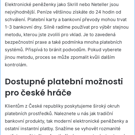
Elektronické peněženky jako Skrill nebo Neteller jsou
nejvýhodnější. Peníze většinou získáte do 24 hodin od
schválení. Platební karty a bankovní převody mohou trvat
1-3 bankovní dny. Silně radíme používat pro výběr stejnou
metodu, kterou jste zvolili pro vklad. Je to zavedená
bezpečnostní praxe a také podmínka mnoha platebních
systémů. Přispívá to bránit podvodům. Pokud vyberete
jinou metodu, proces se může zpomalit kvůli dalším
kontrolám.
Dostupné platební možnosti
pro české hráče
Klientům z České republiky poskytujeme široký okruh
platebních prostředků. Naleznete u nás jak tradiční
bankovní produkty, tak moderní elektronické peněženky a
ostatní instantní platby. Snažíme se vyhovět rozmanité