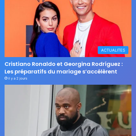
ACTUALITES
Cristiano Ronaldo et Georgina Rodríguez :
Les préparatifs du mariage s’accélèrent
il y a 2 jours