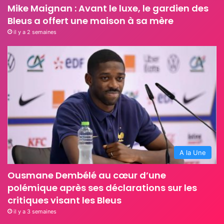
Mike Maignan : Avant le luxe, le gardien des
Bleus a offert une maison à sa mère
il y a 2 semaines
A la Une
Ousmane Dembélé au cœur d’une
polémique après ses déclarations sur les
critiques visant les Bleus
il y a 3 semaines