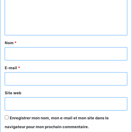
m
e
n
t
a
Nom
*
i
r
e
E-mail
*
*
Site web
Enregistrer mon nom, mon e-mail et mon site dans le
navigateur pour mon prochain commentaire.