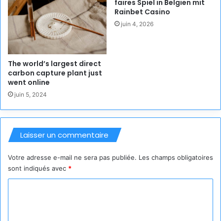
faires Spiel in Belgien mit
Rainbet Casino
juin 4, 2026
The world’s largest direct
carbon capture plant just
went online
juin 5, 2024
Laisser un commentaire
Votre adresse e-mail ne sera pas publiée.
Les champs obligatoires
sont indiqués avec
*
C
o
m