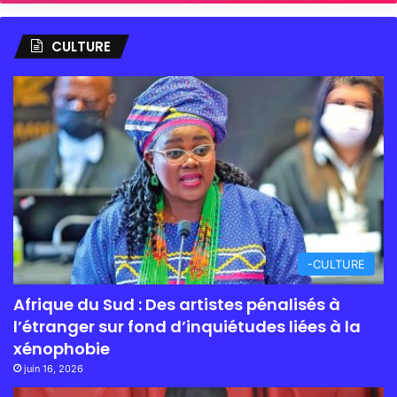
CULTURE
-CULTURE
Afrique du Sud : Des artistes pénalisés à
l’étranger sur fond d’inquiétudes liées à la
xénophobie
juin 16, 2026