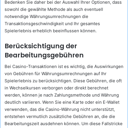
Bedenken Sie daher bei der Auswahl Ihrer Optionen, dass
sowohl die gewählte Methode als auch eventuell
notwendige Währungsumrechnungen die
Transaktionsgeschwindigkeit und Ihr gesamtes
Spielerlebnis erheblich beeinflussen können.
Berücksichtigung der
Bearbeitungsgebühren
Bei Casino-Transaktionen ist es wichtig, die Auswirkungen
von Gebühren für Währungsumrechnungen auf Ihr
Spielerlebnis zu berücksichtigen. Diese Gebühren, die oft
in Wechselkursen verborgen oder direkt berechnet
werden, können je nach Zahlungsmethode und Währung
deutlich variieren. Wenn Sie eine Karte oder ein E-Wallet
verwenden, das die Casino-Währung nicht unterstützt,
entstehen vermutlich zusätzliche Gebühren an, die die
Bearbeitungszeit ausdehnen können. Um diese Fallstricke