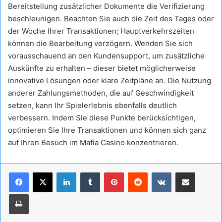
Bereitstellung zusätzlicher Dokumente die Verifizierung
beschleunigen. Beachten Sie auch die Zeit des Tages oder
der Woche Ihrer Transaktionen; Hauptverkehrszeiten
können die Bearbeitung verzögern. Wenden Sie sich
vorausschauend an den Kundensupport, um zusätzliche
Auskünfte zu erhalten – dieser bietet möglicherweise
innovative Lösungen oder klare Zeitpläne an. Die Nutzung
anderer Zahlungsmethoden, die auf Geschwindigkeit
setzen, kann Ihr Spielerlebnis ebenfalls deutlich
verbessern. Indem Sie diese Punkte berücksichtigen,
optimieren Sie Ihre Transaktionen und können sich ganz
auf Ihren Besuch im Mafia Casino konzentrieren.
Linkedin
Tumblr
Pinterest
Reddit
VKontakte
Partager par email
Imprimer