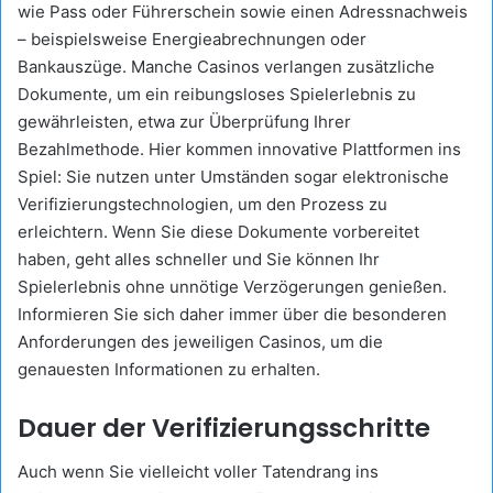
wie Pass oder Führerschein sowie einen Adressnachweis
– beispielsweise Energieabrechnungen oder
Bankauszüge. Manche Casinos verlangen zusätzliche
Dokumente, um ein reibungsloses Spielerlebnis zu
gewährleisten, etwa zur Überprüfung Ihrer
Bezahlmethode. Hier kommen innovative Plattformen ins
Spiel: Sie nutzen unter Umständen sogar elektronische
Verifizierungstechnologien, um den Prozess zu
erleichtern. Wenn Sie diese Dokumente vorbereitet
haben, geht alles schneller und Sie können Ihr
Spielerlebnis ohne unnötige Verzögerungen genießen.
Informieren Sie sich daher immer über die besonderen
Anforderungen des jeweiligen Casinos, um die
genauesten Informationen zu erhalten.
Dauer der Verifizierungsschritte
Auch wenn Sie vielleicht voller Tatendrang ins