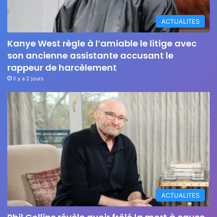
ACTUALITES
Kanye West règle à l’amiable le litige avec
son ancienne assistante accusant le
rappeur de harcèlement
il y a 2 jours
ACTUALITES