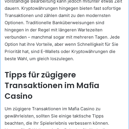
vollständige Bearbeitung kann jedoch mitunter etwas Zeit
dauern. Kryptowährungen hingegen bieten fast sofortige
Transaktionen und zählen damit zu den modernsten
Optionen. Traditionelle Banküberweisungen sind
hingegen in der Regel mit längeren Wartezeiten
verbunden – manchmal sogar mit mehreren Tagen. Jede
Option hat ihre Vorteile, aber wenn Schnelligkeit für Sie
Priorität hat, sind E-Wallets oder Kryptowährungen die
beste Wahl, um gleich loszulegen.
Tipps für zügigere
Transaktionen im Mafia
Casino
Um zügigere Transaktionen im Mafia Casino zu
gewährleisten, sollten Sie einige taktische Tipps
beachten, die Ihr Spielerlebnis verbessern können.