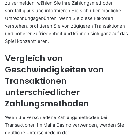
zu vermeiden, wählen Sie Ihre Zahlungsmethoden
sorgfältig aus und informieren Sie sich über mögliche
Umrechnungsgebühren. Wenn Sie diese Faktoren
verstehen, profitieren Sie von zügigeren Transaktionen
und höherer Zufriedenheit und können sich ganz auf das
Spiel konzentrieren.
Vergleich von
Geschwindigkeiten von
Transaktionen
unterschiedlicher
Zahlungsmethoden
Wenn Sie verschiedene Zahlungsmethoden bei
Transaktionen im Mafia Casino verwenden, werden Sie
deutliche Unterschiede in der