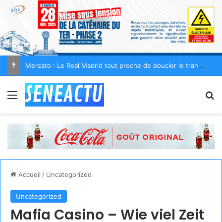
Mercato : Le Real Madrid tout proche de boucler le transfert de Yan Diomandé pour 140 M€
Menu
R
Accueil
/
Uncategorized
Uncategorized
Mafia Casino – Wie viel Zeit