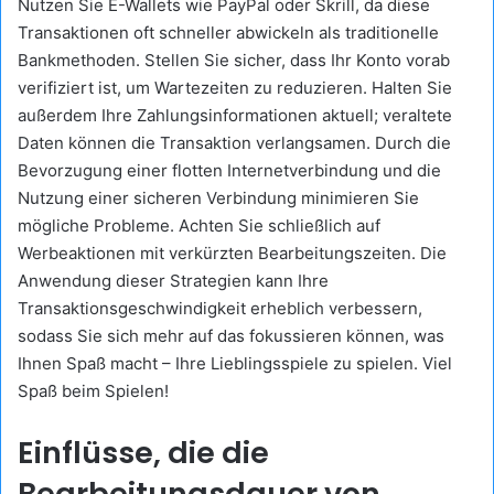
Nutzen Sie E-Wallets wie PayPal oder Skrill, da diese
Transaktionen oft schneller abwickeln als traditionelle
Bankmethoden. Stellen Sie sicher, dass Ihr Konto vorab
verifiziert ist, um Wartezeiten zu reduzieren. Halten Sie
außerdem Ihre Zahlungsinformationen aktuell; veraltete
Daten können die Transaktion verlangsamen. Durch die
Bevorzugung einer flotten Internetverbindung und die
Nutzung einer sicheren Verbindung minimieren Sie
mögliche Probleme. Achten Sie schließlich auf
Werbeaktionen mit verkürzten Bearbeitungszeiten. Die
Anwendung dieser Strategien kann Ihre
Transaktionsgeschwindigkeit erheblich verbessern,
sodass Sie sich mehr auf das fokussieren können, was
Ihnen Spaß macht – Ihre Lieblingsspiele zu spielen. Viel
Spaß beim Spielen!
Einflüsse, die die
Bearbeitungsdauer von