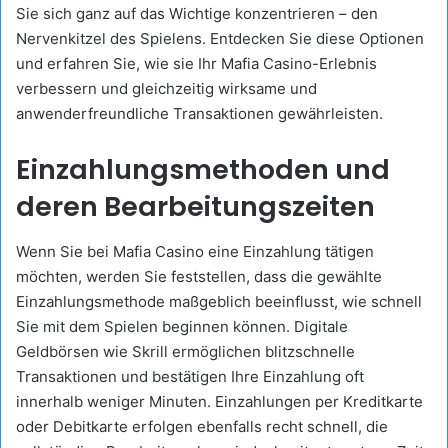
Sie sich ganz auf das Wichtige konzentrieren – den
Nervenkitzel des Spielens. Entdecken Sie diese Optionen
und erfahren Sie, wie sie Ihr Mafia Casino-Erlebnis
verbessern und gleichzeitig wirksame und
anwenderfreundliche Transaktionen gewährleisten.
Einzahlungsmethoden und
deren Bearbeitungszeiten
Wenn Sie bei Mafia Casino eine Einzahlung tätigen
möchten, werden Sie feststellen, dass die gewählte
Einzahlungsmethode maßgeblich beeinflusst, wie schnell
Sie mit dem Spielen beginnen können. Digitale
Geldbörsen wie Skrill ermöglichen blitzschnelle
Transaktionen und bestätigen Ihre Einzahlung oft
innerhalb weniger Minuten. Einzahlungen per Kreditkarte
oder Debitkarte erfolgen ebenfalls recht schnell, die