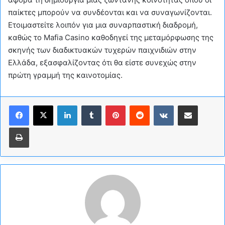
παίκτες μπορούν να συνδέονται και να συναγωνίζονται.
Ετοιμαστείτε λοιπόν για μια συναρπαστική διαδρομή,
καθώς το Mafia Casino καθοδηγεί της μεταμόρφωσης της
σκηνής των διαδικτυακών τυχερών παιχνιδιών στην
Ελλάδα, εξασφαλίζοντας ότι θα είστε συνεχώς στην
πρώτη γραμμή της καινοτομίας.
Linkedin
Tumblr
Pinterest
Reddit
VKontakte
Partager par email
Imprimer