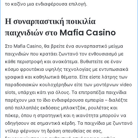
το καζίνο μια ενδιαφέρουσα επιλογή.
Η συναρπαστική ποικιλία
παιχνιδιών στο Mafia Casino
Στο Mafia Casino, θα βρείτε ένα συναρπαστικό μείγμα
παιχνιδιών που κρατάει ζωντανό τον ενθουσιασμό με
κάθε περιστροφή και ανακάτεμα. Βυθιστείτε σε έναν
κόσμο φρουτάκια υψηλής τεχνολογίας με εντυπωσιακά
γραφικά και καθηλωτικά θέματα. Είτε είστε λάτρης των
παραδοσιακών κουλοχέρηδων είτε των μοντέρνων video
slots, υπάρχει κάτι για όλους. Τα επιτραπέζια παιχνίδια
παρέχουν μια το ίδιο ενδιαφέρουσα εμπειρία – διαλέξτε
από πολλαπλές εκδόσεις μπλακτζάκ, ρουλέτας και
πόκερ, όπου η στρατηγική και η ικανότητα μπορούν να
οδηγήσουν σε σημαντικά κέρδη. Τα παιχνίδια με ζωντανό
ντίλερ φέρνουν τη δράση απευθείας σε σας,