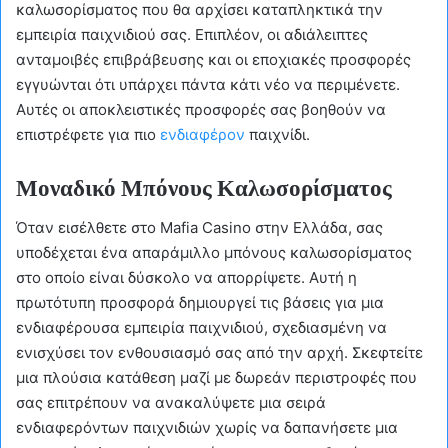
καλωσορίσματος που θα αρχίσει καταπληκτικά την
εμπειρία παιχνιδιού σας. Επιπλέον, οι αδιάλειπτες
ανταμοιβές επιβράβευσης και οι εποχιακές προσφορές
εγγυώνται ότι υπάρχει πάντα κάτι νέο να περιμένετε.
Αυτές οι αποκλειστικές προσφορές σας βοηθούν να
επιστρέφετε για πιο
ενδιαφέρον
παιχνίδι.
Μοναδικό Μπόνους Καλωσορίσματος
Όταν εισέλθετε στο Mafia Casino στην Ελλάδα, σας
υποδέχεται ένα απαράμιλλο μπόνους καλωσορίσματος
στο οποίο είναι δύσκολο να απορρίψετε. Αυτή η
πρωτότυπη προσφορά δημιουργεί τις βάσεις για μια
ενδιαφέρουσα εμπειρία παιχνιδιού, σχεδιασμένη να
ενισχύσει τον ενθουσιασμό σας από την αρχή. Σκεφτείτε
μια πλούσια κατάθεση μαζί με δωρεάν περιστροφές που
σας επιτρέπουν να ανακαλύψετε μια σειρά
ενδιαφερόντων παιχνιδιών χωρίς να δαπανήσετε μια