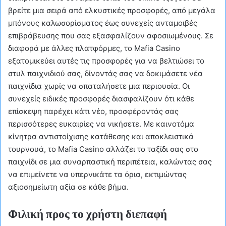
βρείτε μια σειρά από ελκυστικές προσφορές, από μεγάλα
μπόνους καλωσορίσματος έως συνεχείς ανταμοιβές
επιβράβευσης που σας εξασφαλίζουν αφοσιωμένους. Σε
διαφορά με άλλες πλατφόρμες, το Mafia Casino
εξατομικεύει αυτές τις προσφορές για να βελτιώσει το
στυλ παιχνιδιού σας, δίνοντάς σας να δοκιμάσετε νέα
παιχνίδια χωρίς να σπαταλήσετε μια περιουσία. Οι
συνεχείς ειδικές προσφορές διασφαλίζουν ότι κάθε
επίσκεψη παρέχει κάτι νέο, προσφέροντάς σας
περισσότερες ευκαιρίες να νικήσετε. Με καινοτόμα
κίνητρα αντιστοίχισης κατάθεσης και αποκλειστικά
τουρνουά, το Mafia Casino αλλάζει το ταξίδι σας στο
παιχνίδι σε μια συναρπαστική περιπέτεια, καλώντας σας
να επιμείνετε να υπερνικάτε τα όρια, εκτιμώντας
αξιοσημείωτη αξία σε κάθε βήμα.
Φιλική προς το χρήστη διεπαφή