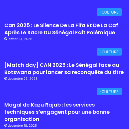
-CULTURE
Can 2025 : Le Silence De La Fifa Et De La Caf
Après Le Sacre Du Sénégal Fait Polémique
janvier 24, 2026
-CULTURE
[Match day] CAN 2025 : Le Sénégal face au
Botswana pour lancer sa reconquête du titre
décembre 23, 2025
-CULTURE
Magal de Kazu Rajab : les services
techniques s’engagent pour une bonne
organisation
décembre 18, 2025