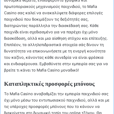
δυναμικά θέματα, ενδιαφέροντα γραφικά και
πρωτοποριακούς μηχανισμούς παιχνιδιού, το Mafia
Casino σας καλεί να ανακαλύψετε διάφορες επιλογές
παιχνιδιού που δοκιμάζουν τις δεξιότητές σας,
διατηρώντας παράλληλα την διασκέδασή σας. Κάθε
παιχνίδι είναι σχεδιασμένο για να παρέχει όχι μόνο
διασκέδαση, αλλά και μια αίσθηση στόχου και επίτευξης.
Επιπλέον, τα αλληλεπιδραστικά στοιχεία σάς δίνουν τη
δυνατότητα να επικοινωνήσετε με τη ενεργή κοινότητα
του καζίνο, κάνοντας κάθε συνεδρία να είναι φρέσκια
και ενδιαφέρουσα. Εμβαθύνετε στην εμπειρία σας για να
βρείτε τι κάνει το Mafia Casino μοναδικό!
Καταπληκτικές προσφορές μπόνους
Το Mafia Casino αναβαθμίζει την εμπειρία παιχνιδιού σας
όχι μόνο μέσω του εντυπωσιακού παιχνιδιού, αλλά και με
τις υπέροχες προσφορές μπόνους που το κάνουν να
διακρίνεται στο δυναμικό τοπίο του online τζόγου. Θα