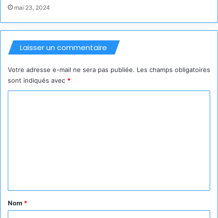
mai 23, 2024
Laisser un commentaire
Votre adresse e-mail ne sera pas publiée.
Les champs obligatoires
sont indiqués avec
*
C
o
m
m
e
n
t
a
Nom
*
i