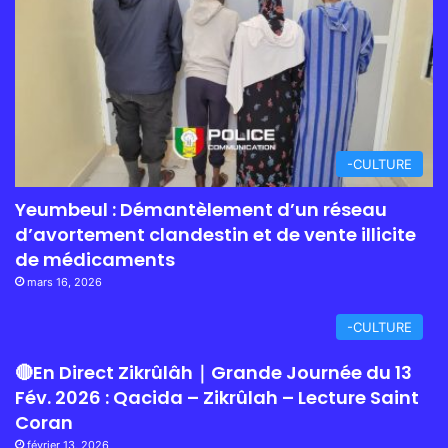
-CULTURE
Yeumbeul : Démantèlement d’un réseau
d’avortement clandestin et de vente illicite
de médicaments
mars 16, 2026
-CULTURE
🔴En Direct Zikrûlâh｜Grande Journée du 13
Fév. 2026 : Qacida – Zikrûlah – Lecture Saint
Coran
février 13, 2026