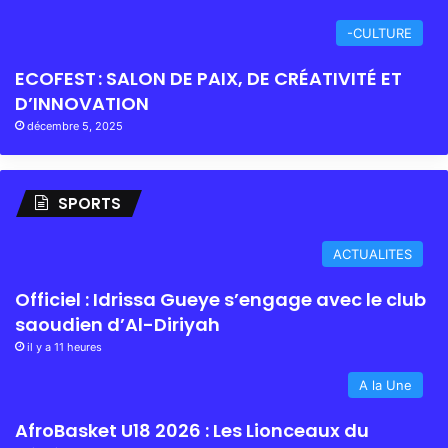
-CULTURE
ECOFEST : SALON DE PAIX, DE CRÉATIVITÉ ET
D’INNOVATION
décembre 5, 2025
SPORTS
ACTUALITES
Officiel : Idrissa Gueye s’engage avec le club
saoudien d’Al-Diriyah
il y a 11 heures
A la Une
AfroBasket U18 2026 : Les Lionceaux du