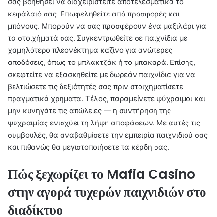
σας βοηθήσει να διαχειριστείτε αποτελεσματικά το
κεφάλαιό σας. Επωφεληθείτε από προσφορές και
μπόνους. Μπορούν να σας προσφέρουν ένα μαξιλάρι για
τα στοιχήματά σας. Συγκεντρωθείτε σε παιχνίδια με
χαμηλότερο πλεονέκτημα καζίνο για ανώτερες
αποδόσεις, όπως το μπλακτζάκ ή το μπακαρά. Επίσης,
σκεφτείτε να εξασκηθείτε με δωρεάν παιχνίδια για να
βελτιώσετε τις δεξιότητές σας πριν στοιχηματίσετε
πραγματικά χρήματα. Τέλος, παραμείνετε ψύχραιμοι και
μην κυνηγάτε τις απώλειες — η συντήρηση της
ψυχραιμίας ενισχύει τη λήψη αποφάσεων. Με αυτές τις
συμβουλές, θα αναβαθμίσετε την εμπειρία παιχνιδιού σας
και πιθανώς θα μεγιστοποιήσετε τα κέρδη σας.
Πώς ξεχωρίζει το Mafia Casino
στην αγορά τυχερών παιχνιδιών στο
διαδίκτυο