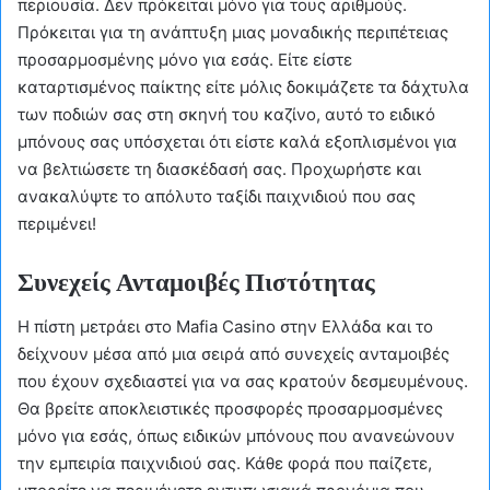
περιουσία. Δεν πρόκειται μόνο για τους αριθμούς.
Πρόκειται για τη ανάπτυξη μιας μοναδικής περιπέτειας
προσαρμοσμένης μόνο για εσάς. Είτε είστε
καταρτισμένος παίκτης είτε μόλις δοκιμάζετε τα δάχτυλα
των ποδιών σας στη σκηνή του καζίνο, αυτό το ειδικό
μπόνους σας υπόσχεται ότι είστε καλά εξοπλισμένοι για
να βελτιώσετε τη διασκέδασή σας. Προχωρήστε και
ανακαλύψτε το απόλυτο ταξίδι παιχνιδιού που σας
περιμένει!
Συνεχείς Ανταμοιβές Πιστότητας
Η πίστη μετράει στο Mafia Casino στην Ελλάδα και το
δείχνουν μέσα από μια σειρά από συνεχείς ανταμοιβές
που έχουν σχεδιαστεί για να σας κρατούν δεσμευμένους.
Θα βρείτε αποκλειστικές προσφορές προσαρμοσμένες
μόνο για εσάς, όπως ειδικών μπόνους που ανανεώνουν
την εμπειρία παιχνιδιού σας. Κάθε φορά που παίζετε,