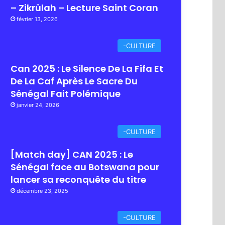
– Zikrûlah – Lecture Saint Coran
février 13, 2026
-CULTURE
Can 2025 : Le Silence De La Fifa Et
De La Caf Après Le Sacre Du
Sénégal Fait Polémique
janvier 24, 2026
-CULTURE
[Match day] CAN 2025 : Le
Sénégal face au Botswana pour
lancer sa reconquête du titre
décembre 23, 2025
-CULTURE