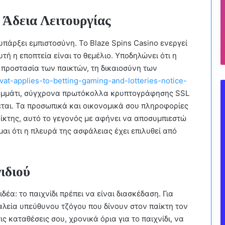
 Άδεια Λειτουργίας
πάρξει εμπιστοσύνη. Το Blaze Spins Casino ενεργεί
τή η εποπτεία είναι το θεμέλιο. Υποδηλώνει ότι η
προστασία των παικτών, τη δικαιοσύνη των
at-applies-to-betting-gaming-and-lotteries-notice-
 κομμάτι, σύγχρονα πρωτόκολλα κρυπτογράφησης SSL
ται. Τα προσωπικά και οικονομικά σου πληροφορίες
αίκτης, αυτό το γεγονός με αφήνει να αποσυμπιεστώ
αι ότι η πλευρά της ασφάλειας έχει επιλυθεί από
ιδιού
ιδέα: το παιχνίδι πρέπει να είναι διασκέδαση. Για
αλεία υπεύθυνου τζόγου που δίνουν στον παίκτη τον
τις καταθέσεις σου, χρονικά όρια για το παιχνίδι, να