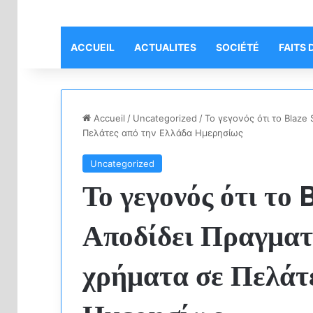
ACCUEIL
ACTUALITES
SOCIÉTÉ
FAITS 
Accueil
/
Uncategorized
/
Το γεγονός ότι το Blaze
Πελάτες από την Ελλάδα Ημερησίως
Uncategorized
Το γεγονός ότι τ
Αποδίδει Πραγματ
χρήματα σε Πελάτ