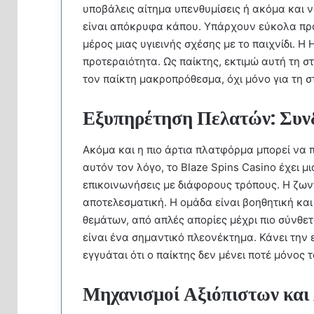
υποβάλεις αίτημα υπενθυμίσεις ή ακόμα και ν
είναι απόκρυφα κάπου. Υπάρχουν εύκολα προ
μέρος μιας υγιεινής σχέσης με το παιχνίδι. Η
προτεραιότητα. Ως παίκτης, εκτιμώ αυτή τη σ
τον παίκτη μακροπρόθεσμα, όχι μόνο για τη σ
Εξυπηρέτηση Πελατών: Συν
Ακόμα και η πιο άρτια πλατφόρμα μπορεί να π
αυτόν τον λόγο, το Blaze Spins Casino έχει 
επικοινωνήσεις με διάφορους τρόπους. Η ζωντ
αποτελεσματική. Η ομάδα είναι βοηθητική και
θεμάτων, από απλές απορίες μέχρι πιο σύνθε
είναι ένα σημαντικό πλεονέκτημα. Κάνει την 
εγγυάται ότι ο παίκτης δεν μένει ποτέ μόνος 
Μηχανισμοί Αξιόπιστων κα