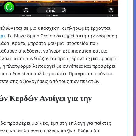
εμελιώνεται σε μια υπόσχεση: οι πληρωμές έρχονται
gr/
. Το Blaze Spins Casino διατηρεί αυτή την δέσμευση
λάδα. Κρατώ μπροστά μου μια ιστοσελίδα που
ξεκάθαρες αποδόσεις, γρήγορη εξυπηρέτηση και μια
 σύνολο αυτό συνδυάζονται προσφέροντας μια εμπειρία
, η πλατφόρμα λειτουργεί με συνέπεια και προσφέρει
ποσά δεν είναι απλώς μια ιδέα. Πραγματοποιούνται
σετε στις αξιολογήσεις από τους των πελατών.
 Κερδών Ανοίγει για την
δα προσφέρει μια νέα, έμπιστη επιλογή για παίκτες
ν είναι απλά ένα επιπλέον καζίνο. Βλέπω ότι