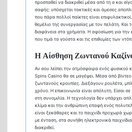
προσπαθεί να διακριθεί μέσα από τη σ και σίγ
σαφής: υπόσχεται τακτικές και άμεσες αποπλη
που πάρα πολλοί παίκτες είναι επιφυλακτικοί. 
θεμέλιο της συνεργασίας με τον πελάτη. Και 
διαφάνεια στα χρήματα. Η αφοσίωση για την ε
που τιμά τα γούστα και τις επιθυμίες των ντ
Η Αίσθηση Ζωντανού Καζίν
Αν σου λείπει την ατμόσφαιρα ενός φυσικού κ
Spins Casino θα σε μαγέψει. Μέσα από βίντεο
ζωντανούς κρουπίες. Διεξάγουν ρουλέτα, μπ
χρόνο. Η επικοινωνία είναι απόλυτη. Είσαι σε
στη συνομιλία. Η τεχνολογία δεν υπάρχει απ
κλίμα και την ανθρώπινη επαφή ενός πολυτελ
είναι ξεκάθαρες και το παιχνίδι προχωρά χω
με ένταση, στα συνήθη ηλεκτρονικά παιχνίδια.
διακριθεί.