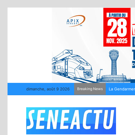
dimanche, août 9 2026
Breaking News
A Louga, Ousm