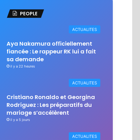
PEOPLE
ACTUALITES
Aya Nakamura officiellement
fiancée : Le rappeur RK lui a fait
sa demande
il y a 22 heures
ACTUALITES
Cristiano Ronaldo et Georgina
Rodríguez : Les préparatifs du
mariage s’accélèrent
il y a 5 jours
ACTUALITES