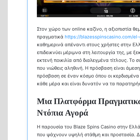
Στον χώρο των online καζίνο, η αξιοπιστία θ
πραγματικά
https://blazesspinscasino.com/el-
καθημερινά απέναντι στους χρήστες στην Ελ
επιδεικνύει μέριμνα στη λειτουργία της, με 
εκτενή ποικιλία από διαλεγμένα τίτλους. Το
που νιώθεις αληθινή. Η πρόσβαση είναι άμεση
πρόσβαση σε έναν κόσμο όπου οι κερδισμένα 
κάθε μέρα και είναι δυνατόν να τα παρατηρή
Μια Πλατφόρμα Πραγματικών
Ντόπια Αγορά
Η παρουσία του Blaze Spins Casino στην Ελλά
που ψάχνουν υψηλή στάθμη και προστασία. Δε