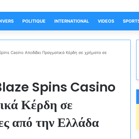
DIVERS
POLITIQUE
INTERNATIONAL
VIDEOS
SPORT
 Spins Casino Αποδίδει Πραγματικά Κέρδη σε χρήματα σε
ο Blaze Spins Casino
ικά Κέρδη σε
ες από την Ελλάδα