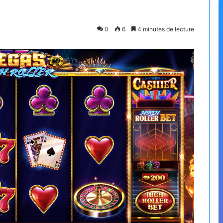
0
6
4 minutes de lecture