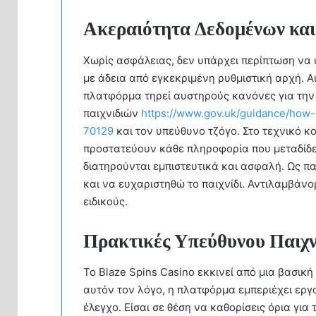
Ακεραιότητα Δεδομένων και
Χωρίς ασφάλειας, δεν υπάρχει περίπτωση να υ
με άδεια από εγκεκριμένη ρυθμιστική αρχή. Αυ
πλατφόρμα τηρεί αυστηρούς κανόνες για την 
παιχνιδιών
https://www.gov.uk/guidance/how-v
70129
και τον υπεύθυνο τζόγο. Στο τεχνικό
προστατεύουν κάθε πληροφορία που μεταδίδε
διατηρούνται εμπιστευτικά και ασφαλή. Ως π
και να ευχαριστηθώ το παιχνίδι. Αντιλαμβάνομ
ειδικούς.
Πρακτικές Υπεύθυνου Παιχν
Το Blaze Spins Casino εκκινεί από μια βασική 
αυτόν τον λόγο, η πλατφόρμα εμπεριέχει εργ
έλεγχο. Είσαι σε θέση να καθορίσεις όρια για 