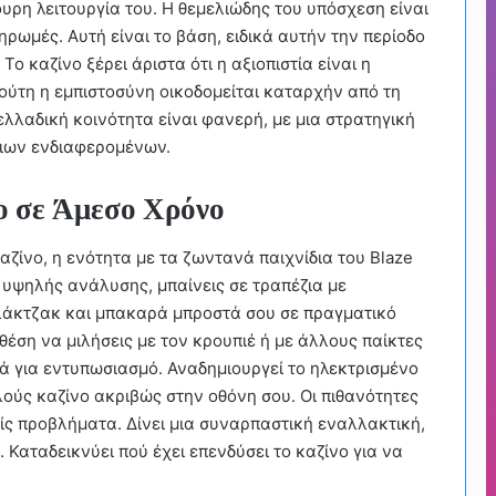
ουρη λειτουργία του. Η θεμελιώδης του υπόσχεση είναι
ρωμές. Αυτή είναι το βάση, ειδικά αυτήν την περίοδο
Το καζίνο ξέρει άριστα ότι η αξιοπιστία είναι η
τούτη η εμπιστοσύνη οικοδομείται καταρχήν από τη
λλαδική κοινότητα είναι φανερή, με μια στρατηγική
όπιων ενδιαφερομένων.
ο σε Άμεσο Χρόνο
αζίνο, η ενότητα με τα ζωντανά παιχνίδια του Blaze
 υψηλής ανάλυσης, μπαίνεις σε τραπέζια με
λάκτζακ και μπακαρά μπροστά σου σε πραγματικό
 θέση να μιλήσεις με τον κρουπιέ ή με άλλους παίκτες
λά για εντυπωσιασμό. Αναδημιουργεί το ηλεκτρισμένο
ούς καζίνο ακριβώς στην οθόνη σου. Οι πιθανότητες
ρίς προβλήματα. Δίνει μια συναρπαστική εναλλακτική,
 Καταδεικνύει πού έχει επενδύσει το καζίνο για να