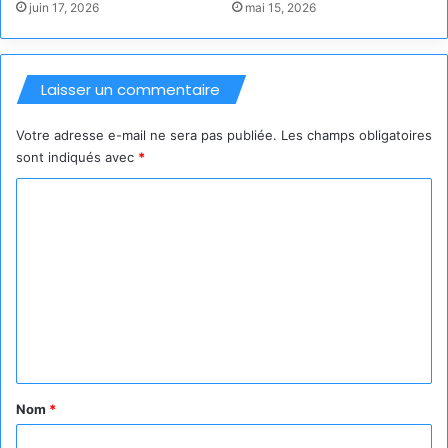
juin 17, 2026
mai 15, 2026
Laisser un commentaire
Votre adresse e-mail ne sera pas publiée.
Les champs obligatoires
sont indiqués avec
*
C
o
m
m
e
n
t
a
Nom
*
i