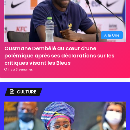
A la Une
Ousmane Dembélé au cœur d’une
polémique après ses déclarations sur les
critiques visant les Bleus
il y a 3 semaines
CULTURE