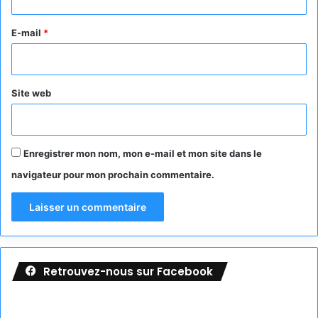
r
e
E-mail
*
*
Site web
Enregistrer mon nom, mon e-mail et mon site dans le
navigateur pour mon prochain commentaire.
Retrouvez-nous sur Facebook