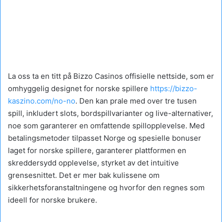
La oss ta en titt på Bizzo Casinos offisielle nettside, som er
omhyggelig designet for norske spillere
https://bizzo-
kaszino.com/no-no
. Den kan prale med over tre tusen
spill, inkludert slots, bordspillvarianter og live-alternativer,
noe som garanterer en omfattende spillopplevelse. Med
betalingsmetoder tilpasset Norge og spesielle bonuser
laget for norske spillere, garanterer plattformen en
skreddersydd opplevelse, styrket av det intuitive
grensesnittet. Det er mer bak kulissene om
sikkerhetsforanstaltningene og hvorfor den regnes som
ideell for norske brukere.