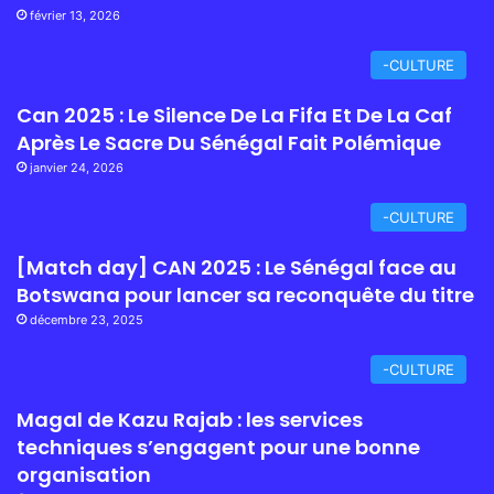
février 13, 2026
-CULTURE
Can 2025 : Le Silence De La Fifa Et De La Caf
Après Le Sacre Du Sénégal Fait Polémique
janvier 24, 2026
-CULTURE
[Match day] CAN 2025 : Le Sénégal face au
Botswana pour lancer sa reconquête du titre
décembre 23, 2025
-CULTURE
Magal de Kazu Rajab : les services
techniques s’engagent pour une bonne
organisation