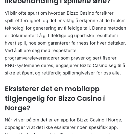
likebehandling i spillene sine?
Vi blir ofte spurt om hvordan Bizzo Casino forsikrer
spillrettferdighet, og det er viktig å erkjenne at de bruker
teknologi for generering av tilfeldige tall. Denne metoden
er dokumentert å gi tilfeldige og upartiske resultater i
hvert spill, noe som garanterer fairness for hver deltaker.
Ved å alliere seg med respekterte
programvareleverandører som prøver og sertifiserer
RNG-systemene deres, engasjerer Bizzo Casino seg til å
sikre et åpent og rettferdig spillomgivelser for oss alle.
Eksisterer det en mobilapp
tilgjengelig for Bizzo Casino i
Norge?
Når vi ser på om det er en app for Bizzo Casino i Norge,
oppdager vi at det ikke eksisterer noen spesifikk app.