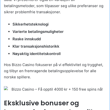
betalingsmetoder, som tilpasser seg ulike preferanser og
sikrer problemfrie transaksjoner.
Sikkerhetsteknologi
Varierte betalingsmuligheter
Raske innskudd
Klar transaksjonshistorikk
Nøyaktig identitetskontroll
Hos Bizzo Casino fokuserer på vi effektivitet og trygghet,
og tilbyr en fremragende betalingsopplevelse for alle
norske spillere.
Eksklusive bonuser og