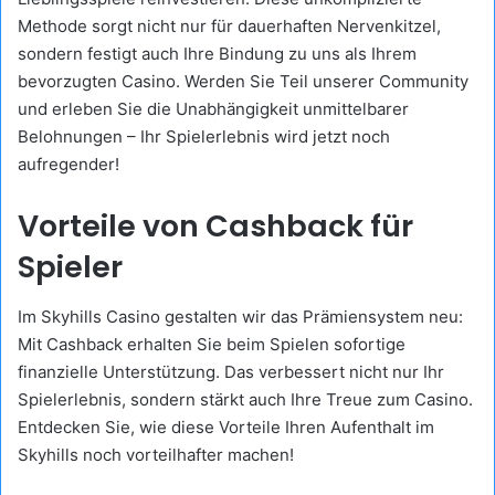
Methode sorgt nicht nur für dauerhaften Nervenkitzel,
sondern festigt auch Ihre Bindung zu uns als Ihrem
bevorzugten Casino. Werden Sie Teil unserer Community
und erleben Sie die Unabhängigkeit unmittelbarer
Belohnungen – Ihr Spielerlebnis wird jetzt noch
aufregender!
Vorteile von Cashback für
Spieler
Im Skyhills Casino gestalten wir das Prämiensystem neu:
Mit Cashback erhalten Sie beim Spielen sofortige
finanzielle Unterstützung. Das verbessert nicht nur Ihr
Spielerlebnis, sondern stärkt auch Ihre Treue zum Casino.
Entdecken Sie, wie diese Vorteile Ihren Aufenthalt im
Skyhills noch vorteilhafter machen!