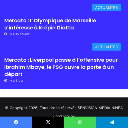
ACTUALITES
Mercato : L’Olympique de Marseille
s’intéresse à Krépin Diatta
il y a 15 heures
ACTUALITES
Mercato : Liverpool passe à l’offensive pour
Ibrahim Mbaye, le PSG ouvre la porte à un
départ
il y a 1 jour
© Copyright 2026, Tous droits réservés SENVISION MEDIA NINEA
: 007389100
Facebook
X
WhatsApp
Telegram