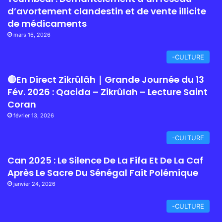
d’avortement clandestin et de vente illicite
de médicaments
mars 16, 2026
-CULTURE
🔴En Direct Zikrûlâh｜Grande Journée du 13
Fév. 2026 : Qacida – Zikrûlah – Lecture Saint
Coran
février 13, 2026
-CULTURE
Can 2025 : Le Silence De La Fifa Et De La Caf
Après Le Sacre Du Sénégal Fait Polémique
janvier 24, 2026
-CULTURE