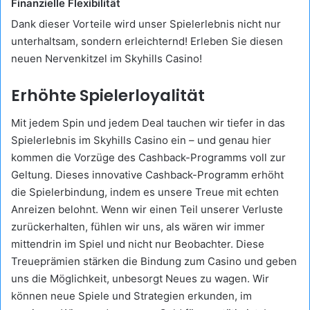
Finanzielle Flexibilität
Dank dieser Vorteile wird unser Spielerlebnis nicht nur
unterhaltsam, sondern erleichternd! Erleben Sie diesen
neuen Nervenkitzel im Skyhills Casino!
Erhöhte Spielerloyalität
Mit jedem Spin und jedem Deal tauchen wir tiefer in das
Spielerlebnis im Skyhills Casino ein – und genau hier
kommen die Vorzüge des Cashback-Programms voll zur
Geltung. Dieses innovative Cashback-Programm erhöht
die Spielerbindung, indem es unsere Treue mit echten
Anreizen belohnt. Wenn wir einen Teil unserer Verluste
zurückerhalten, fühlen wir uns, als wären wir immer
mittendrin im Spiel und nicht nur Beobachter. Diese
Treueprämien stärken die Bindung zum Casino und geben
uns die Möglichkeit, unbesorgt Neues zu wagen. Wir
können neue Spiele und Strategien erkunden, im