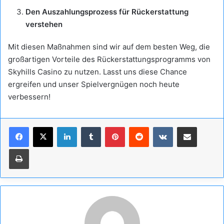
Den Auszahlungsprozess für Rückerstattung
verstehen
Mit diesen Maßnahmen sind wir auf dem besten Weg, die
großartigen Vorteile des Rückerstattungsprogramms von
Skyhills Casino zu nutzen. Lasst uns diese Chance
ergreifen und unser Spielvergnügen noch heute
verbessern!
Linkedin
Tumblr
Pinterest
Reddit
VKontakte
Partager par email
Imprimer