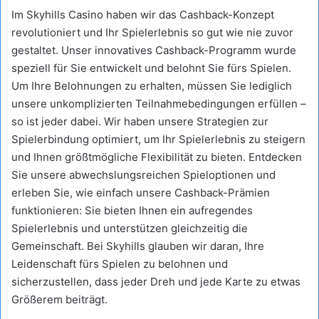
Im Skyhills Casino haben wir das Cashback-Konzept
revolutioniert und Ihr Spielerlebnis so gut wie nie zuvor
gestaltet. Unser innovatives Cashback-Programm wurde
speziell für Sie entwickelt und belohnt Sie fürs Spielen.
Um Ihre Belohnungen zu erhalten, müssen Sie lediglich
unsere unkomplizierten Teilnahmebedingungen erfüllen –
so ist jeder dabei. Wir haben unsere Strategien zur
Spielerbindung optimiert, um Ihr Spielerlebnis zu steigern
und Ihnen größtmögliche Flexibilität zu bieten. Entdecken
Sie unsere abwechslungsreichen Spieloptionen und
erleben Sie, wie einfach unsere Cashback-Prämien
funktionieren: Sie bieten Ihnen ein aufregendes
Spielerlebnis und unterstützen gleichzeitig die
Gemeinschaft. Bei Skyhills glauben wir daran, Ihre
Leidenschaft fürs Spielen zu belohnen und
sicherzustellen, dass jeder Dreh und jede Karte zu etwas
Größerem beiträgt.