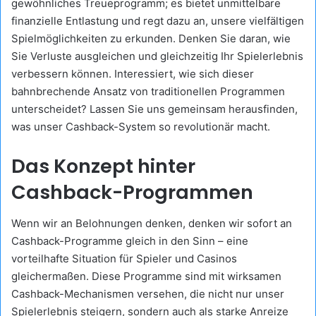
gewöhnliches Treueprogramm; es bietet unmittelbare
finanzielle Entlastung und regt dazu an, unsere vielfältigen
Spielmöglichkeiten zu erkunden. Denken Sie daran, wie
Sie Verluste ausgleichen und gleichzeitig Ihr Spielerlebnis
verbessern können. Interessiert, wie sich dieser
bahnbrechende Ansatz von traditionellen Programmen
unterscheidet? Lassen Sie uns gemeinsam herausfinden,
was unser Cashback-System so revolutionär macht.
Das Konzept hinter
Cashback-Programmen
Wenn wir an Belohnungen denken, denken wir sofort an
Cashback-Programme gleich in den Sinn – eine
vorteilhafte Situation für Spieler und Casinos
gleichermaßen. Diese Programme sind mit wirksamen
Cashback-Mechanismen versehen, die nicht nur unser
Spielerlebnis steigern, sondern auch als starke Anreize