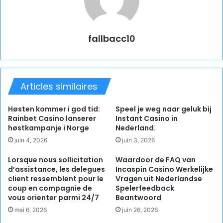
fallbacc10
Articles similaires
Høsten kommer i god tid:
Speel je weg naar geluk bij
Rainbet Casino lanserer
Instant Casino in
høstkampanje i Norge
Nederland.
juin 4, 2026
juin 3, 2026
Lorsque nous sollicitation
Waardoor de FAQ van
d’assistance, les delegues
Incaspin Casino Werkelijke
client ressemblent pour le
Vragen uit Nederlandse
coup en compagnie de
Spelerfeedback
vous orienter parmi 24/7
Beantwoord
mai 6, 2026
juin 26, 2026