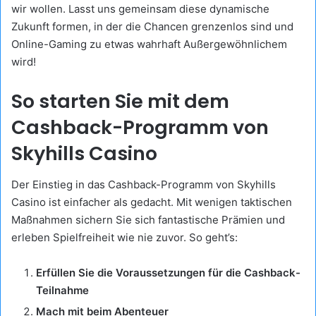
wir wollen. Lasst uns gemeinsam diese dynamische
Zukunft formen, in der die Chancen grenzenlos sind und
Online-Gaming zu etwas wahrhaft Außergewöhnlichem
wird!
So starten Sie mit dem
Cashback-Programm von
Skyhills Casino
Der Einstieg in das Cashback-Programm von Skyhills
Casino ist einfacher als gedacht. Mit wenigen taktischen
Maßnahmen sichern Sie sich fantastische Prämien und
erleben Spielfreiheit wie nie zuvor. So geht’s:
Erfüllen Sie die Voraussetzungen für die Cashback-
Teilnahme
Mach mit beim Abenteuer