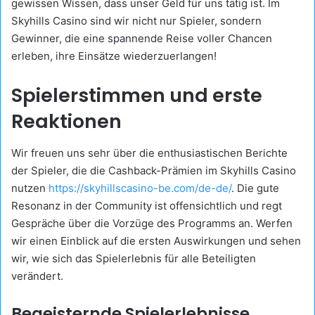
gewissen Wissen, dass unser Geld für uns tätig ist. Im
Skyhills Casino sind wir nicht nur Spieler, sondern
Gewinner, die eine spannende Reise voller Chancen
erleben, ihre Einsätze wiederzuerlangen!
Spielerstimmen und erste
Reaktionen
Wir freuen uns sehr über die enthusiastischen Berichte
der Spieler, die die Cashback-Prämien im Skyhills Casino
nutzen
https://skyhillscasino-be.com/de-de/
. Die gute
Resonanz in der Community ist offensichtlich und regt
Gespräche über die Vorzüge des Programms an. Werfen
wir einen Einblick auf die ersten Auswirkungen und sehen
wir, wie sich das Spielerlebnis für alle Beteiligten
verändert.
Begeisternde Spielerlebnisse