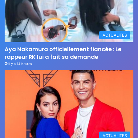
ACTUALITES
Aya Nakamura officiellement fiancée : Le
rappeur RK lui a fait sa demande
il y a 14 heures
ACTUALITES