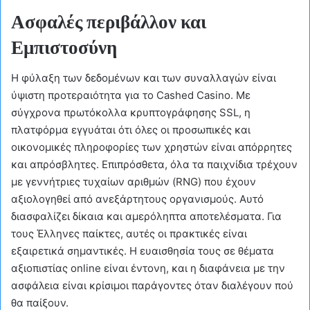
Ασφαλές περιβάλλον και
Εμπιστοσύνη
Η φύλαξη των δεδομένων και των συναλλαγών είναι
ύψιστη προτεραιότητα για το Cashed Casino. Με
σύγχρονα πρωτόκολλα κρυπτογράφησης SSL, η
πλατφόρμα εγγυάται ότι όλες οι προσωπικές και
οικονομικές πληροφορίες των χρηστών είναι απόρρητες
και απρόσβλητες. Επιπρόσθετα, όλα τα παιχνίδια τρέχουν
με γεννήτριες τυχαίων αριθμών (RNG) που έχουν
αξιολογηθεί από ανεξάρτητους οργανισμούς. Αυτό
διασφαλίζει δίκαια και αμερόληπτα αποτελέσματα. Για
τους Έλληνες παίκτες, αυτές οι πρακτικές είναι
εξαιρετικά σημαντικές. Η ευαισθησία τους σε θέματα
αξιοπιστίας online είναι έντονη, και η διαφάνεια με την
ασφάλεια είναι κρίσιμοι παράγοντες όταν διαλέγουν πού
θα παίξουν.