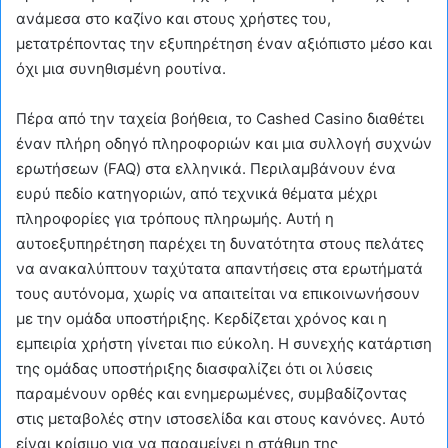
ανάμεσα στο καζίνο και στους χρήστες του,
μετατρέποντας την εξυπηρέτηση έναν αξιόπιστο μέσο και
όχι μια συνηθισμένη ρουτίνα.
Πέρα από την ταχεία βοήθεια, το Cashed Casino διαθέτει
έναν πλήρη οδηγό πληροφοριών και μια συλλογή συχνών
ερωτήσεων (FAQ) στα ελληνικά. Περιλαμβάνουν ένα
ευρύ πεδίο κατηγοριών, από τεχνικά θέματα μέχρι
πληροφορίες για τρόπους πληρωμής. Αυτή η
αυτοεξυπηρέτηση παρέχει τη δυνατότητα στους πελάτες
να ανακαλύπτουν ταχύτατα απαντήσεις στα ερωτήματά
τους αυτόνομα, χωρίς να απαιτείται να επικοινωνήσουν
με την ομάδα υποστήριξης. Κερδίζεται χρόνος και η
εμπειρία χρήστη γίνεται πιο εύκολη. Η συνεχής κατάρτιση
της ομάδας υποστήριξης διασφαλίζει ότι οι λύσεις
παραμένουν ορθές και ενημερωμένες, συμβαδίζοντας
στις μεταβολές στην ιστοσελίδα και στους κανόνες. Αυτό
είναι κρίσιμο για να παραμείνει η στάθμη της