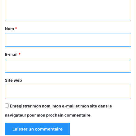
n
t
a
Nom
*
i
r
e
E-mail
*
*
Site web
Enregistrer mon nom, mon e-mail et mon site dans le
navigateur pour mon prochain commentaire.