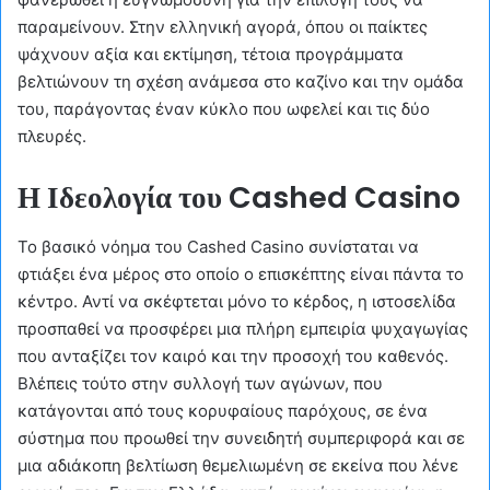
παραμείνουν. Στην ελληνική αγορά, όπου οι παίκτες
ψάχνουν αξία και εκτίμηση, τέτοια προγράμματα
βελτιώνουν τη σχέση ανάμεσα στο καζίνο και την ομάδα
του, παράγοντας έναν κύκλο που ωφελεί και τις δύο
πλευρές.
Η Ιδεολογία του Cashed Casino
Το βασικό νόημα του Cashed Casino συνίσταται να
φτιάξει ένα μέρος στο οποίο ο επισκέπτης είναι πάντα το
κέντρο. Αντί να σκέφτεται μόνο το κέρδος, η ιστοσελίδα
προσπαθεί να προσφέρει μια πλήρη εμπειρία ψυχαγωγίας
που ανταξίζει τον καιρό και την προσοχή του καθενός.
Βλέπεις τούτο στην συλλογή των αγώνων, που
κατάγονται από τους κορυφαίους παρόχους, σε ένα
σύστημα που προωθεί την συνειδητή συμπεριφορά και σε
μια αδιάκοπη βελτίωση θεμελιωμένη σε εκείνα που λένε