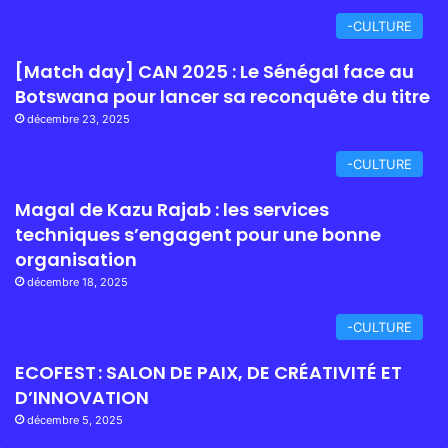
-CULTURE
[Match day] CAN 2025 : Le Sénégal face au
Botswana pour lancer sa reconquête du titre
décembre 23, 2025
-CULTURE
Magal de Kazu Rajab : les services
techniques s’engagent pour une bonne
organisation
décembre 18, 2025
-CULTURE
ECOFEST : SALON DE PAIX, DE CRÉATIVITÉ ET
D’INNOVATION
décembre 5, 2025