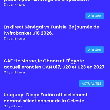
il y a 17 heures
A la Une
En direct Sénégal vs Tunisie, 2e journée de
l’Afrobasket U18 2026.
il y a 18 heures
A la Une
CAF : Le Maroc, le Ghana et l’Égypte
accueilleront les CAN U17, U20 et U23 en 2027
il y a 18 heures
ACTUALITES
Uruguay : Diego Forlán officiellement
nommé sélectionneur de la Celeste
il y a 3 jours