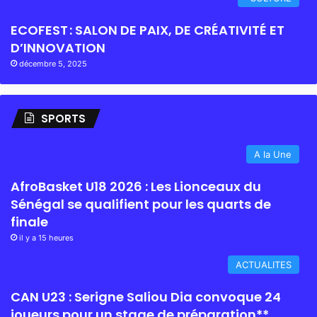
ECOFEST : SALON DE PAIX, DE CRÉATIVITÉ ET
D’INNOVATION
décembre 5, 2025
SPORTS
A la Une
AfroBasket U18 2026 : Les Lionceaux du
Sénégal se qualifient pour les quarts de
finale
il y a 15 heures
ACTUALITES
CAN U23 : Serigne Saliou Dia convoque 24
joueurs pour un stage de préparation**