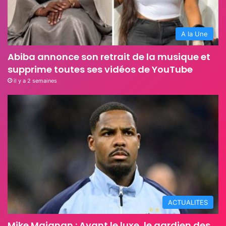
A la Une
Abiba annonce son retrait de la musique et
supprime toutes ses vidéos de YouTube
il y a 2 semaines
ACTUALITES
Mike Maignan : Avant le luxe, le gardien des