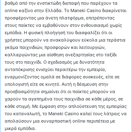
βαθμό από την ενστικτώδη διεπαφή που παρέχουν τα
online καζίνο στην Ελλάδα. Το Maneki Casino διακρίνεται
προσφέροντας μια άνετη πλατφόρμα, επιτρέποντας
στους παίκτες να εμβαθύνουν στον ενθουσιασμό χωρίς
εμπόδια. Η φυσική πλοήγησή του διασφαλίζει ότι οι
χρήστες μπορούν να ανακαλύψουν εύκολα μια τεράστια
γκάμα παιχνιδιών, προσφορών και λειτουργιών,
καλλιεργώντας μια αίσθηση ανεξαρτησίας στο ταξίδι
τους στο παιχνίδι. Ο σχεδιασμός με δυνατότητα
ανταπόκρισης ενισχύει περαιτέρω την εμπειρία,
εναρμονίζοντας ομαλά σε διάφορες συσκευές, είτε σε
υπολογιστή είτε σε κινητό. Αυτή η δέσμευση στην
προσβασιμότητα σημαίνει ότι οι παίκτες μπορούν να
χαρούν τα αγαπημένα τους παιχνίδια σε κάθε μέρος, σε
κάθε στιγμή. Με έμφαση στην απλούστευση της εμπειρίας
του καταναλωτή, το Maneki Casino καλεί τους λάτρεις να
απολαύσουν μια συναρπαστική online περιπέτεια με
μικρά εμπόδια.