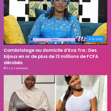
A la Une
Cambriolage au domicile d’Eva Tra : Des
bijoux en or de plus de 13 millions de FCFA
dérobés
il y a 2 semaines