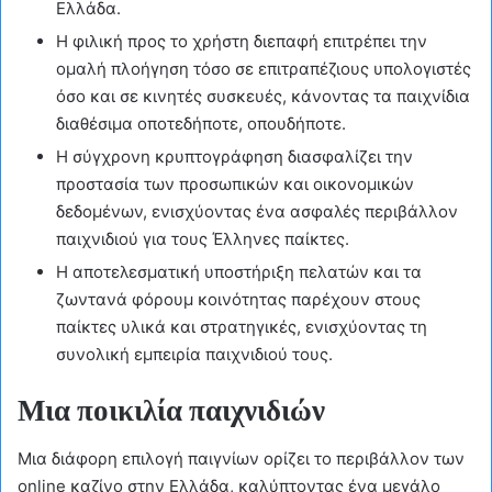
Ελλάδα.
Η φιλική προς το χρήστη διεπαφή επιτρέπει την
ομαλή πλοήγηση τόσο σε επιτραπέζιους υπολογιστές
όσο και σε κινητές συσκευές, κάνοντας τα παιχνίδια
διαθέσιμα οποτεδήποτε, οπουδήποτε.
Η σύγχρονη κρυπτογράφηση διασφαλίζει την
προστασία των προσωπικών και οικονομικών
δεδομένων, ενισχύοντας ένα ασφαλές περιβάλλον
παιχνιδιού για τους Έλληνες παίκτες.
Η αποτελεσματική υποστήριξη πελατών και τα
ζωντανά φόρουμ κοινότητας παρέχουν στους
παίκτες υλικά και στρατηγικές, ενισχύοντας τη
συνολική εμπειρία παιχνιδιού τους.
Μια ποικιλία παιχνιδιών
Μια διάφορη επιλογή παιγνίων ορίζει το περιβάλλον των
online καζίνο στην Ελλάδα, καλύπτοντας ένα μεγάλο