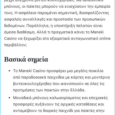
μπόνους, οι παίκτες μπορούν να ενισχύσουν την εμπειρία
τους. Η ασφάλεια παραμένει σημαντική, διασφαλίζοντας
ασφαλείς συναλλαγές και προστασία των προσωπικών
δεδομένων. Παράλληλα, η υποστήριξη πελατών είναι
άμεσα διαθέσιμη. Αλλά τι πραγματικά κάνει το Maneki
Casino να ξεχωρίζει στο εξαιρετικά ανταγωνιστικό online
περιβάλλον;
Βασικά σημεία
Το Maneki Casino προσφέρει μια μεγάλη ποικιλία
από παραδοσιακά παιχνίδια με κάρτες και μοντέρνα
βιντεοκουλοχέρηδες που ικανοποιούν σε όλες τις
προτιμήσεις των παικτών στην Ελλάδα.
Μοναδικά μπόνους καλωσορίσματος και εποχιακές
προσφορές αυξάνουν τις αρχικές καταθέσεις και
ανταμείβουν το διαρκές παιχνίδι για παίκτες στην