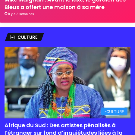
Bleus a offert une maison à sa mère
il y a 3 semaines
CULTURE
-CULTURE
Afrique du Sud : Des artistes pénalisés à
l’étranger sur fond d’inquiétudes liées à la