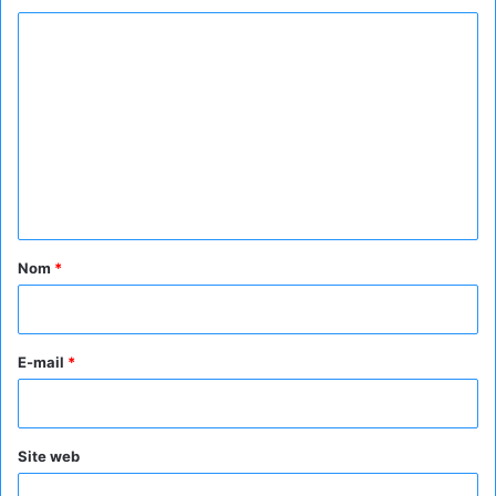
C
o
m
m
e
n
t
a
Nom
*
i
r
e
E-mail
*
*
Site web