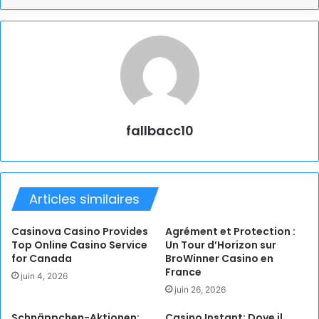
fallbacc10
Articles similaires
Casinova Casino Provides
Agrément et Protection :
Top Online Casino Service
Un Tour d’Horizon sur
for Canada
BroWinner Casino en
France
juin 4, 2026
juin 26, 2026
Schnäppchen-Aktionen:
Casino Instant: Dove il