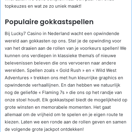
topkeuzes en wat ze zo uniek maakt!
Populaire gokkastspellen
Bij Lucky7 Casino in Nederland wacht een opwindende
wereld aan gokkasten op ons. Stel je de opwinding voor
van het draaien aan de rollen van je voorkeurs spellen! We
kunnen ons verdiepen in klassieke thema’s of nieuwe
belevenissen beleven die ons vervoeren naar andere
werelden. Spellen zoals « Gold Rush » en « Wild West
Adventures » trekken ons met hun kleurrijke graphics en
opwindende verhaallijnen. En dan hebben we natuurlijk
nog de geliefde « Flaming 7s » die ons op het randje van
onze stoel houdt. Elk gokkastspel biedt de mogelijkheid op
grote winsten en memorabele momenten. Het gaat
allemaal om de vrijheid om te spelen en je eigen route te
kiezen. Laten we een ronde aan de rollen geven en samen
de volgende grote jackpot ontdekken!