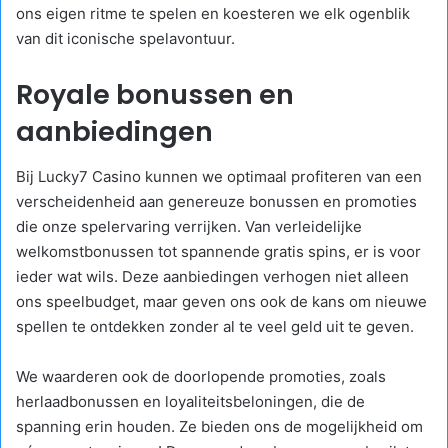
ons eigen ritme te spelen en koesteren we elk ogenblik
van dit iconische spelavontuur.
Royale bonussen en
aanbiedingen
Bij Lucky7 Casino kunnen we optimaal profiteren van een
verscheidenheid aan genereuze bonussen en promoties
die onze spelervaring verrijken. Van verleidelijke
welkomstbonussen tot spannende gratis spins, er is voor
ieder wat wils. Deze aanbiedingen verhogen niet alleen
ons speelbudget, maar geven ons ook de kans om nieuwe
spellen te ontdekken zonder al te veel geld uit te geven.
We waarderen ook de doorlopende promoties, zoals
herlaadbonussen en loyaliteitsbeloningen, die de
spanning erin houden. Ze bieden ons de mogelijkheid om