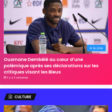
A la Une
Ousmane Dembélé au cœur d’une
polémique après ses déclarations sur les
critiques visant les Bleus
il y a 3 semaines
CULTURE