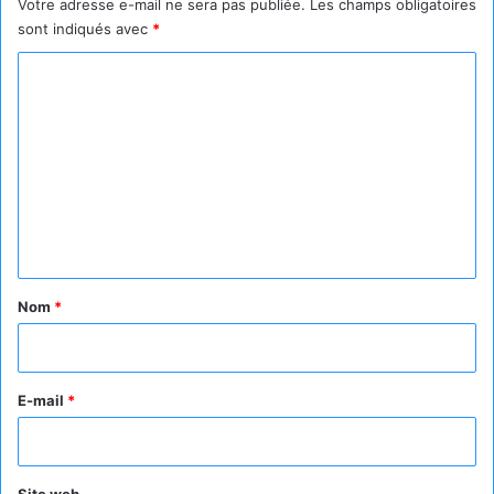
Votre adresse e-mail ne sera pas publiée.
Les champs obligatoires
sont indiqués avec
*
C
o
m
m
e
n
t
a
Nom
*
i
r
e
E-mail
*
*