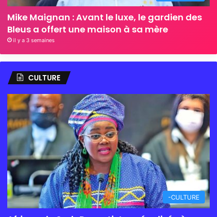
Mike Maignan : Avant le luxe, le gardien des
Bleus a offert une maison à sa mère
il y a 3 semaines
CULTURE
-CULTURE