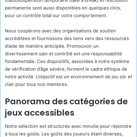
d’autosuspension temporaire (take a break) et l’exclusion
permanente sont aussi disponibles en quelques clics,
pour un contrôle total sur votre comportement.
Nous coopérons avec des organisations de soutien
accréditées et fournissons des liens vers des ressources
d’aide de manière anticipée. Promouvoir un
divertissement sain et contrôlé est une responsabilité
fondamentale. Ces dispositifs, associées à notre système
de vérification d’âge sévère, forment le cadre éthique de
notre activité. L’objectif est un environnement de jeu sûr et
clair pour tous nos membres.
Panorama des catégories de
jeux accessibles
Notre sélection est structurée avec minutie pour répondre
à tous les goûts. Les goûts des joueurs étant diverses,