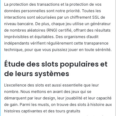
La protection des transactions et la protection de vos
données personnelles sont notre priorité. Toutes les
interactions sont sécurisées par un chiffrement SSL de
niveau bancaire. De plus, chaque jeu utilise un générateur
de nombres aléatoires (RNG) certifié, offrant des résultats
imprévisibles et équitables. Des organismes d’audit
indépendants vérifient régulièrement cette transparence
technique, pour que vous puissiez jouer en toute sérénité.
Étude des slots populaires et
de leurs systèmes
L’excellence des slots est aussi essentielle que leur
nombre. Nous mettons en avant des jeux qui se
démarquent par leur design, leur jouabilité et leur capacité
de gain. Parmi les musts, on trouve des slots à histoire aux
histoires captivantes et des tours gratuits