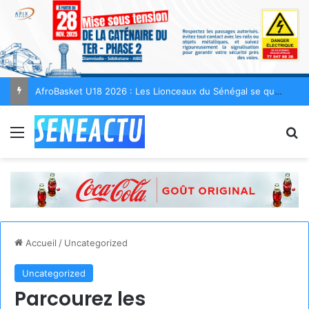
CAN U23 : Serigne Saliou Dia convoque 24 joueurs pour un stage de préparation**
Menu
R
Accueil
/
Uncategorized
Uncategorized
Parcourez les