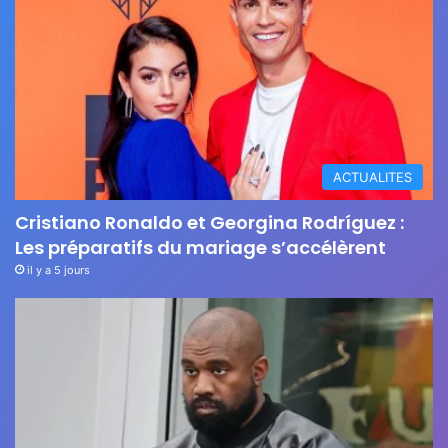
ACTUALITES
Cristiano Ronaldo et Georgina Rodríguez :
Les préparatifs du mariage s’accélèrent
il y a 5 jours