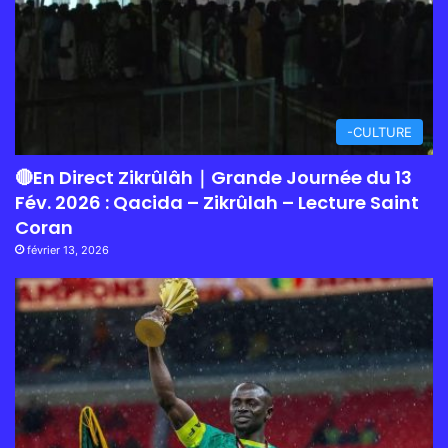
-CULTURE
🔴En Direct Zikrûlâh｜Grande Journée du 13
Fév. 2026 : Qacida – Zikrûlah – Lecture Saint
Coran
février 13, 2026