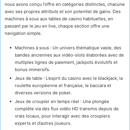
nous avons conçu l’offre en catégories distinctes, chacune
avec ses propres attributs et son potentiel de gains. Des
machines à sous aux tables de casino habituelles, en
passant par le jeu en live, chaque section offre une
navigation simple.
Machines à sous : Un univers thématique vaste, des
bandes anciennes aux vidéo-slots élaborées avec de
multiples lignes de paiement, jackpots évolutifs et
bonus immersifs.
Jeux de table : L’esprit du casino avec le blackjack, la
roulette européenne et française, le baccara et
diverses versions de poker.
Jeux de croupier en temps réel : Une plongée
complète via des flux vidéo HD transmis depuis de
vrais locaux, pour interagir avec des croupiers
experts et d’autres joueurs.