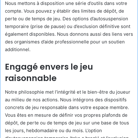
Nous mettons à disposition une série d’outils dans votre
compte. Vous pouvez y établir des limites de dépôt, de
perte ou de temps de jeu. Des options d’autosuspension
temporaire (prise de pause) ou d’exclusion définitive sont
également disponibles. Nous donnons aussi des liens vers
des organismes d’aide professionnelle pour un soutien
additionnel.
Engagé envers le jeu
raisonnable
Notre philosophie met l’intégrité et le bien-être du joueur
au milieu de nos actions. Nous intégrons des dispositifs
concrets de jeu responsable dans votre espace membre.
Vous êtes en mesure de définir vos propres plafonds de
dépôt, de perte ou de temps de jeu sur une base de tous
les jours, hebdomadaire ou du mois. L’option