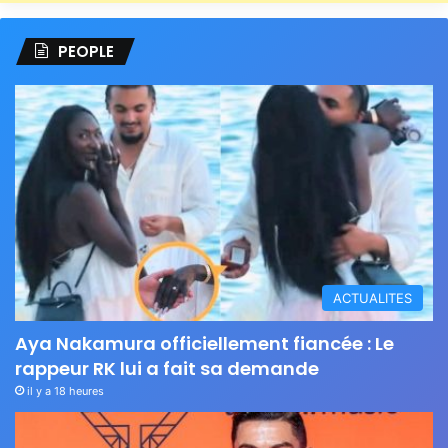
PEOPLE
ACTUALITES
Aya Nakamura officiellement fiancée : Le
rappeur RK lui a fait sa demande
il y a 18 heures