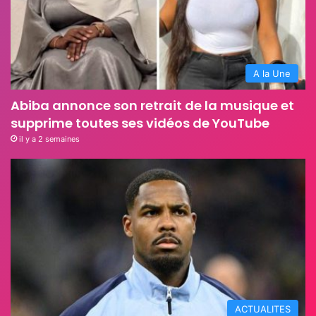
A la Une
Abiba annonce son retrait de la musique et
supprime toutes ses vidéos de YouTube
il y a 2 semaines
ACTUALITES