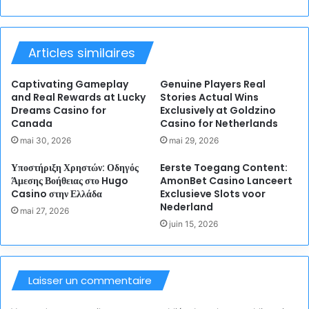
Articles similaires
Captivating Gameplay
Genuine Players Real
and Real Rewards at Lucky
Stories Actual Wins
Dreams Casino for
Exclusively at Goldzino
Canada
Casino for Netherlands
mai 30, 2026
mai 29, 2026
Υποστήριξη Χρηστών: Οδηγός
Eerste Toegang Content:
Άμεσης Βοήθειας στο Hugo
AmonBet Casino Lanceert
Casino στην Ελλάδα
Exclusieve Slots voor
Nederland
mai 27, 2026
juin 15, 2026
Laisser un commentaire