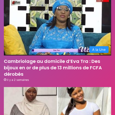
A la Une
Cambriolage au domicile d’Eva Tra : Des
bijoux en or de plus de 13 millions de FCFA
dérobés
il y a 2 semaines