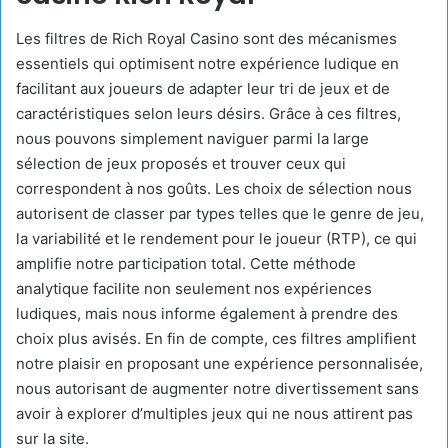
Les filtres de Rich Royal Casino sont des mécanismes
essentiels qui optimisent notre expérience ludique en
facilitant aux joueurs de adapter leur tri de jeux et de
caractéristiques selon leurs désirs. Grâce à ces filtres,
nous pouvons simplement naviguer parmi la large
sélection de jeux proposés et trouver ceux qui
correspondent à nos goûts. Les choix de sélection nous
autorisent de classer par types telles que le genre de jeu,
la variabilité et le rendement pour le joueur (RTP), ce qui
amplifie notre participation total. Cette méthode
analytique facilite non seulement nos expériences
ludiques, mais nous informe également à prendre des
choix plus avisés. En fin de compte, ces filtres amplifient
notre plaisir en proposant une expérience personnalisée,
nous autorisant de augmenter notre divertissement sans
avoir à explorer d’multiples jeux qui ne nous attirent pas
sur la site.