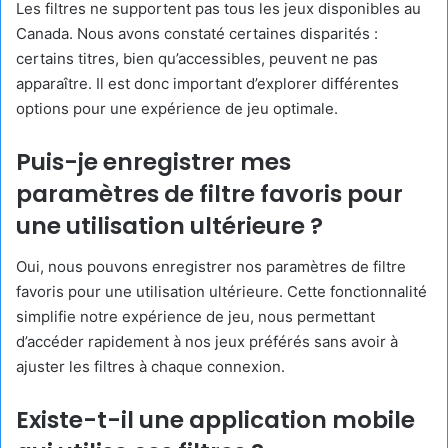
Les filtres ne supportent pas tous les jeux disponibles au
Canada. Nous avons constaté certaines disparités :
certains titres, bien qu’accessibles, peuvent ne pas
apparaître. Il est donc important d’explorer différentes
options pour une expérience de jeu optimale.
Puis-je enregistrer mes
paramètres de filtre favoris pour
une utilisation ultérieure ?
Oui, nous pouvons enregistrer nos paramètres de filtre
favoris pour une utilisation ultérieure. Cette fonctionnalité
simplifie notre expérience de jeu, nous permettant
d’accéder rapidement à nos jeux préférés sans avoir à
ajuster les filtres à chaque connexion.
Existe-t-il une application mobile