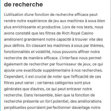
de recherche
L’utilisation d’une fonction de recherche efficace peut
rendre notre expérience de jeu aux machines à sous bien
plus enrichissante et productive. Lors de nos tests, nous
avons constaté que les filtres de Rich Royal Casino
améliorent grandement notre capacité à trouver vite des
jeux définis. En classant les machines à sous par thèmes,
fonctionnalités et volatilité, nous pouvons affiner notre
recherche de manière efficace. L’interface nous permet
également de rechercher par fournisseur de jeux, ce qui
ajoute une exactitude supplémentaire à nos recherches.
Cependant, il est crucial de noter que l’efficacité de ces
filtres peut varier ; certaines catégories sont plus
générales que d’autres, ce qui peut entraver notre
recherche. Dans l’ensemble, bien que la fonction de
recherche présente un fort potentiel, des améliorations
perpétuelles pourraient perfectionner davantage notre