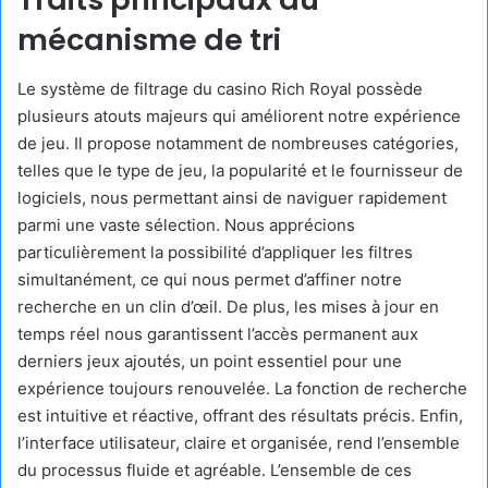
mécanisme de tri
Le système de filtrage du casino Rich Royal possède
plusieurs atouts majeurs qui améliorent notre expérience
de jeu. Il propose notamment de nombreuses catégories,
telles que le type de jeu, la popularité et le fournisseur de
logiciels, nous permettant ainsi de naviguer rapidement
parmi une vaste sélection. Nous apprécions
particulièrement la possibilité d’appliquer les filtres
simultanément, ce qui nous permet d’affiner notre
recherche en un clin d’œil. De plus, les mises à jour en
temps réel nous garantissent l’accès permanent aux
derniers jeux ajoutés, un point essentiel pour une
expérience toujours renouvelée. La fonction de recherche
est intuitive et réactive, offrant des résultats précis. Enfin,
l’interface utilisateur, claire et organisée, rend l’ensemble
du processus fluide et agréable. L’ensemble de ces