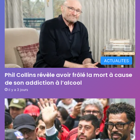
ACTUALITES
Phil Collins révèle avoir frôlé la mort à cause
de son addiction à l’alcool
il y a 3 jours