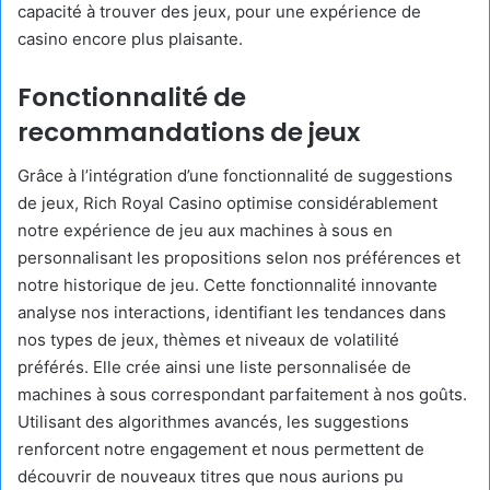
capacité à trouver des jeux, pour une expérience de
casino encore plus plaisante.
Fonctionnalité de
recommandations de jeux
Grâce à l’intégration d’une fonctionnalité de suggestions
de jeux, Rich Royal Casino optimise considérablement
notre expérience de jeu aux machines à sous en
personnalisant les propositions selon nos préférences et
notre historique de jeu. Cette fonctionnalité innovante
analyse nos interactions, identifiant les tendances dans
nos types de jeux, thèmes et niveaux de volatilité
préférés. Elle crée ainsi une liste personnalisée de
machines à sous correspondant parfaitement à nos goûts.
Utilisant des algorithmes avancés, les suggestions
renforcent notre engagement et nous permettent de
découvrir de nouveaux titres que nous aurions pu