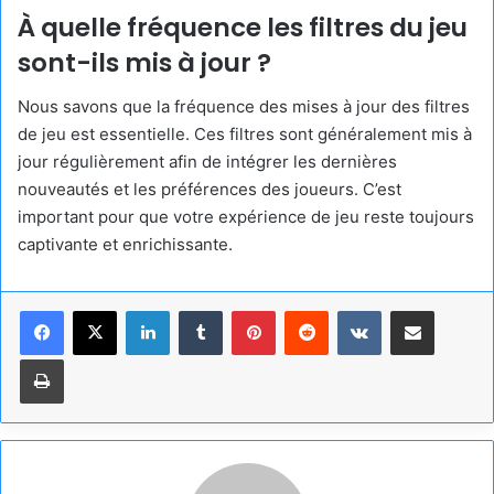
À quelle fréquence les filtres du jeu
sont-ils mis à jour ?
Nous savons que la fréquence des mises à jour des filtres
de jeu est essentielle. Ces filtres sont généralement mis à
jour régulièrement afin de intégrer les dernières
nouveautés et les préférences des joueurs. C’est
important pour que votre expérience de jeu reste toujours
captivante et enrichissante.
Linkedin
Tumblr
Pinterest
Reddit
VKontakte
Partager par email
Imprimer