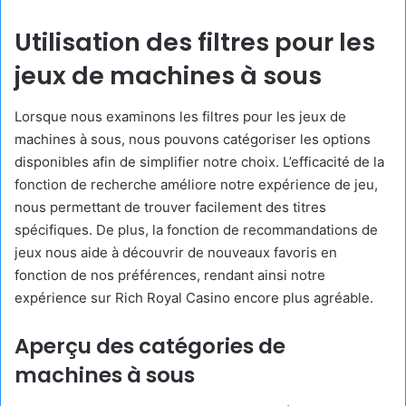
Utilisation des filtres pour les
jeux de machines à sous
Lorsque nous examinons les filtres pour les jeux de
machines à sous, nous pouvons catégoriser les options
disponibles afin de simplifier notre choix. L’efficacité de la
fonction de recherche améliore notre expérience de jeu,
nous permettant de trouver facilement des titres
spécifiques. De plus, la fonction de recommandations de
jeux nous aide à découvrir de nouveaux favoris en
fonction de nos préférences, rendant ainsi notre
expérience sur Rich Royal Casino encore plus agréable.
Aperçu des catégories de
machines à sous