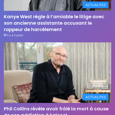
ACTUALITES
Kanye West règle à l’amiable le litige avec
son ancienne assistante accusant le
rappeur de harcèlement
il y a 5 jours
ACTUALITES
Phil Collins révèle avoir frôlé la mort à cause