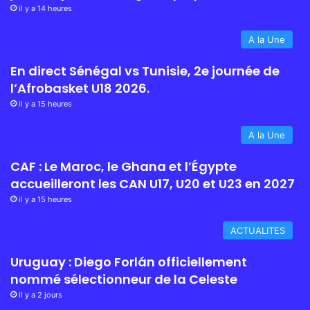
il y a 14 heures
A la Une
En direct Sénégal vs Tunisie, 2e journée de
l’Afrobasket U18 2026.
il y a 15 heures
A la Une
CAF : Le Maroc, le Ghana et l’Égypte
accueilleront les CAN U17, U20 et U23 en 2027
il y a 15 heures
ACTUALITES
Uruguay : Diego Forlán officiellement
nommé sélectionneur de la Celeste
il y a 2 jours