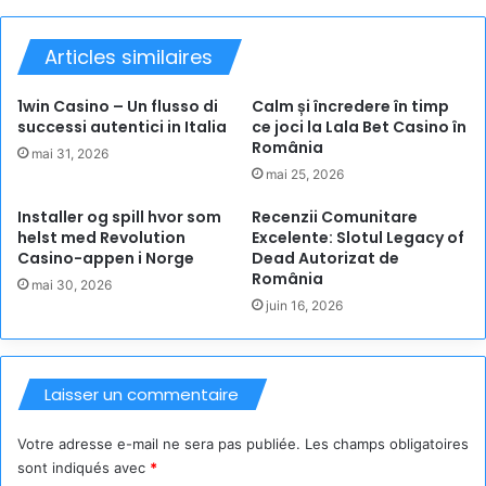
Articles similaires
1win Casino – Un flusso di
Calm și încredere în timp
successi autentici in Italia
ce joci la Lala Bet Casino în
România
mai 31, 2026
mai 25, 2026
Installer og spill hvor som
Recenzii Comunitare
helst med Revolution
Excelente: Slotul Legacy of
Casino-appen i Norge
Dead Autorizat de
România
mai 30, 2026
juin 16, 2026
Laisser un commentaire
Votre adresse e-mail ne sera pas publiée.
Les champs obligatoires
sont indiqués avec
*