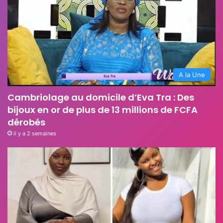
A la Une
Cambriolage au domicile d’Eva Tra : Des
bijoux en or de plus de 13 millions de FCFA
dérobés
il y a 2 semaines