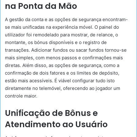
na Ponta da Mão
A gestão da conta e as opções de segurança encontram-
se mais unificadas na experiência móvel. O painel do
utilizador foi remodelado para mostrar, de relance, o
montante, os bónus disponíveis e o registro de
transações. Adicionar fundos ou sacar fundos tornou-se
mais simples, com menos passos e confirmações mais
diretas. Além disso, as opções de segurança, como a
confirmação de dois fatores e os limites de depósito,
estão mais acessíveis. É viável configurar tudo isto
diretamente no telemóvel, oferecendo ao jogador um
controle maior.
Unificação de Bônus e
Atendimento ao Usuário