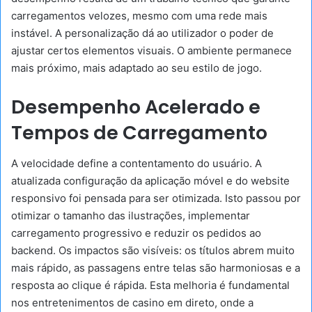
carregamentos velozes, mesmo com uma rede mais
instável. A personalização dá ao utilizador o poder de
ajustar certos elementos visuais. O ambiente permanece
mais próximo, mais adaptado ao seu estilo de jogo.
Desempenho Acelerado e
Tempos de Carregamento
A velocidade define a contentamento do usuário. A
atualizada configuração da aplicação móvel e do website
responsivo foi pensada para ser otimizada. Isto passou por
otimizar o tamanho das ilustrações, implementar
carregamento progressivo e reduzir os pedidos ao
backend. Os impactos são visíveis: os títulos abrem muito
mais rápido, as passagens entre telas são harmoniosas e a
resposta ao clique é rápida. Esta melhoria é fundamental
nos entretenimentos de casino em direto, onde a