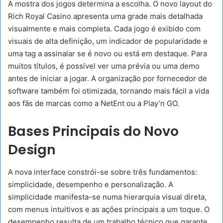
A mostra dos jogos determina a escolha. O novo layout do
Rich Royal Casino apresenta uma grade mais detalhada
visualmente e mais completa. Cada jogo é exibido com
visuais de alta definição, um indicador de popularidade e
uma tag a assinalar se é novo ou está em destaque. Para
muitos títulos, é possível ver uma prévia ou uma demo
antes de iniciar a jogar. A organização por fornecedor de
software também foi otimizada, tornando mais fácil a vida
aos fãs de marcas como a NetEnt ou a Play’n GO.
Bases Principais do Novo
Design
A nova interface constrói-se sobre três fundamentos:
simplicidade, desempenho e personalização. A
simplicidade manifesta-se numa hierarquia visual direta,
com menus intuitivos e as ações principais a um toque. O
desempenho resulta de um trabalho técnico que garante