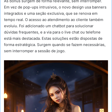
As bônus surgem de forma relevante, sem interromper.
Em vez de pop-ups intrusivos, o novo design usa banners
integrados e uma seção exclusiva, que se renova em
tempo real. O acesso ao atendimento ao cliente também
evoluiu. Foi adicionado um chatbot para solucionar
dúvidas frequentes, e a via para o live chat ou telefone
está mais destacada. Estas soluções estão dispostas de
forma estratégica. Surgem quando se fazem necessárias,
sem interromper a sessão de jogo.