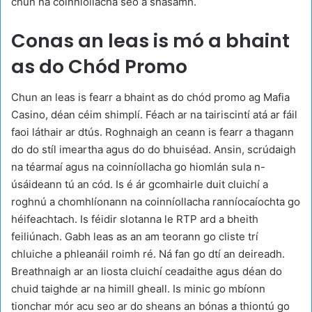
chun na coinníollacha seo a shásamh.
Conas an leas is mó a bhaint
as do Chód Promo
Chun an leas is fearr a bhaint as do chód promo ag Mafia
Casino, déan céim shimplí. Féach ar na tairiscintí atá ar fáil
faoi láthair ar dtús. Roghnaigh an ceann is fearr a thagann
do do stíl imeartha agus do do bhuiséad. Ansin, scrúdaigh
na téarmaí agus na coinníollacha go hiomlán sula n-
úsáideann tú an cód. Is é ár gcomhairle duit cluichí a
roghnú a chomhlíonann na coinníollacha ranníocaíochta go
héifeachtach. Is féidir slotanna le RTP ard a bheith
feiliúnach. Gabh leas as an am teorann go cliste trí
chluiche a phleanáil roimh ré. Ná fan go dtí an deireadh.
Breathnaigh ar an liosta cluichí ceadaithe agus déan do
chuid taighde ar na himill gheall. Is minic go mbíonn
tionchar mór acu seo ar do sheans an bónas a thiontú go