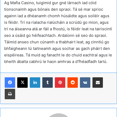
Ag Mafia Casino, tuigimid gur gné lárnach iad cóid
tionscnaimh agus bónais den spraoi. Tá sé mar sprioc
againn iad a dhéanamh chomh húsáidte agus soiléir agus
is féidir. Trí na rialacha rialúcháin a scrúdú go mion, agus
trí na áiseanna atá ar fáil a fhostú, is féidir leat na tairiscintí
seo a úsáid go héifeachtach. Ardaíonn sé seo do spraoi.
Táimid anseo chun cúnamh a thabhairt leat, ag cinntiú go
bhfaigheann tú taitneamh agus sochar as gach pháirt den
eispéireas. Tá muid ag fanacht le do chuid eachtraí agus le
bheith ábalta cabhrú le haon amhras a d’fhéadfadh tarlú.
Linkedin
Tumblr
Pinterest
Reddit
VKontakte
Partager par email
Imprimer