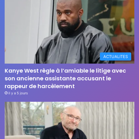
ACTUALITES
Kanye West règle à l’amiable le litige avec
son ancienne assistante accusant le
rappeur de harcèlement
il y a 5 jours