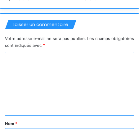
Laisser un commentaire
Votre adresse e-mail ne sera pas publiée.
Les champs obligatoires
sont indiqués avec
*
C
o
m
m
e
n
t
a
Nom
*
i