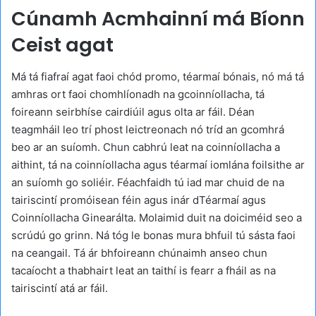
Cúnamh Acmhainní má Bíonn
Ceist agat
Má tá fiafraí agat faoi chód promo, téarmaí bónais, nó má tá
amhras ort faoi chomhlíonadh na gcoinníollacha, tá
foireann seirbhíse cairdiúil agus olta ar fáil. Déan
teagmháil leo trí phost leictreonach nó tríd an gcomhrá
beo ar an suíomh. Chun cabhrú leat na coinníollacha a
aithint, tá na coinníollacha agus téarmaí iomlána foilsithe ar
an suíomh go soliéir. Féachfaidh tú iad mar chuid de na
tairiscintí promóisean féin agus inár dTéarmaí agus
Coinníollacha Ginearálta. Molaimid duit na doiciméid seo a
scrúdú go grinn. Ná tóg le bonas mura bhfuil tú sásta faoi
na ceangail. Tá ár bhfoireann chúnaimh anseo chun
tacaíocht a thabhairt leat an taithí is fearr a fháil as na
tairiscintí atá ar fáil.