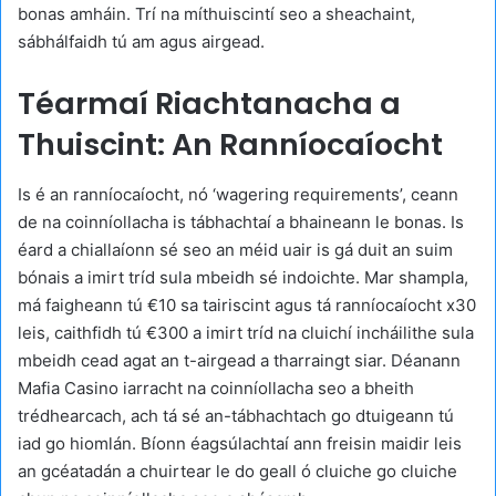
bonas amháin. Trí na míthuiscintí seo a sheachaint,
sábhálfaidh tú am agus airgead.
Téarmaí Riachtanacha a
Thuiscint: An Ranníocaíocht
Is é an ranníocaíocht, nó ‘wagering requirements’, ceann
de na coinníollacha is tábhachtaí a bhaineann le bonas. Is
éard a chiallaíonn sé seo an méid uair is gá duit an suim
bónais a imirt tríd sula mbeidh sé indoichte. Mar shampla,
má faigheann tú €10 sa tairiscint agus tá ranníocaíocht x30
leis, caithfidh tú €300 a imirt tríd na cluichí incháilithe sula
mbeidh cead agat an t-airgead a tharraingt siar. Déanann
Mafia Casino iarracht na coinníollacha seo a bheith
trédhearcach, ach tá sé an-tábhachtach go dtuigeann tú
iad go hiomlán. Bíonn éagsúlachtaí ann freisin maidir leis
an gcéatadán a chuirtear le do geall ó cluiche go cluiche