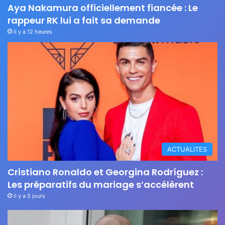
Aya Nakamura officiellement fiancée : Le
rappeur RK lui a fait sa demande
il y a 12 heures
ACTUALITES
Cristiano Ronaldo et Georgina Rodríguez :
Les préparatifs du mariage s’accélèrent
il y a 5 jours