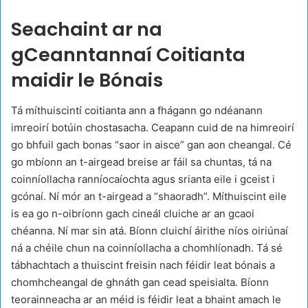
Seachaint ar na
gCeanntannaí Coitianta
maidir le Bónais
Tá míthuiscintí coitianta ann a fhágann go ndéanann
imreoirí botúin chostasacha. Ceapann cuid de na himreoirí
go bhfuil gach bonas “saor in aisce” gan aon cheangal. Cé
go mbíonn an t-airgead breise ar fáil sa chuntas, tá na
coinníollacha ranníocaíochta agus srianta eile i gceist i
gcónaí. Ní mór an t-airgead a “shaoradh”. Míthuiscint eile
is ea go n-oibríonn gach cineál cluiche ar an gcaoi
chéanna. Ní mar sin atá. Bíonn cluichí áirithe níos oiriúnaí
ná a chéile chun na coinníollacha a chomhlíonadh. Tá sé
tábhachtach a thuiscint freisin nach féidir leat bónais a
chomhcheangal de ghnáth gan cead speisialta. Bíonn
teorainneacha ar an méid is féidir leat a bhaint amach le