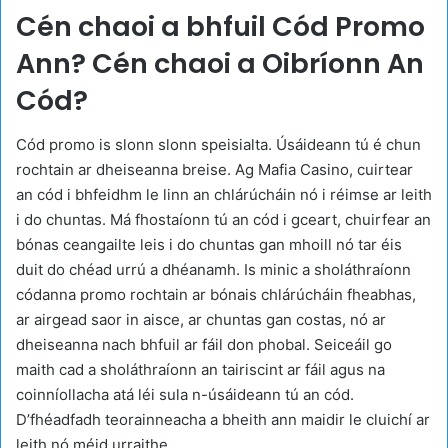
Cén chaoi a bhfuil Cód Promo
Ann? Cén chaoi a Oibríonn An
Cód?
Cód promo is slonn slonn speisialta. Úsáideann tú é chun
rochtain ar dheiseanna breise. Ag Mafia Casino, cuirtear
an cód i bhfeidhm le linn an chlárúcháin nó i réimse ar leith
i do chuntas. Má fhostaíonn tú an cód i gceart, chuirfear an
bónas ceangailte leis i do chuntas gan mhoill nó tar éis
duit do chéad urrú a dhéanamh. Is minic a sholáthraíonn
códanna promo rochtain ar bónais chlárúcháin fheabhas,
ar airgead saor in aisce, ar chuntas gan costas, nó ar
dheiseanna nach bhfuil ar fáil don phobal. Seiceáil go
maith cad a sholáthraíonn an tairiscint ar fáil agus na
coinníollacha atá léi sula n-úsáideann tú an cód.
D’fhéadfadh teorainneacha a bheith ann maidir le cluichí ar
leith nó méid urraithe.