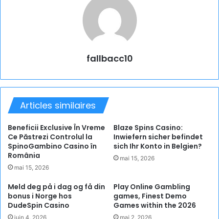
fallbacc10
Articles similaires
Beneficii Exclusive În Vreme
Blaze Spins Casino:
Ce Păstrezi Controlul la
Inwiefern sicher befindet
SpinoGambino Casino în
sich Ihr Konto in Belgien?
România
mai 15, 2026
mai 15, 2026
Meld deg på i dag og få din
Play Online Gambling
bonus i Norge hos
games, Finest Demo
DudeSpin Casino
Games within the 2026
juin 4, 2026
mai 2, 2026