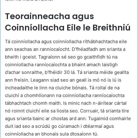
Teorainneacha agus
Coinníollacha Eile le Breithniú
Tá coinníollacha agus coinníollacha ríthábhachtacha eile
ann seachas an ranníocaíocht. D’fhéadfadh am srianta a
bheith i gceist. Tagraíonn sé seo go gcaithfidh tú na
coinníollacha ranníocaíochta a bhaint amach laistigh
d’achar sonraithe, b’fhéidir 30 lá. Tá srianta méide geallta
ann freisin. Leagann siad seo an geall is mó nó is lú is
incheadaithe le linn na cluiche bónais. Tá rollaí de na
cluichí a chomhlíonann na coinníollacha ranníocaíochta
tábhachtach chomh maith. Is minic nach n-áirítear cártaí
nó roinnt cluichí eile sa liosta seo. Corruair, tá srianta tíre
agus srianta bainc ar chostas ard ann. Tugaimid comhairle
duit iad seo a scrúdú go cúramach i dtéarmaí agus
coinníollacha an bhonais sula dtosaíonn tú.