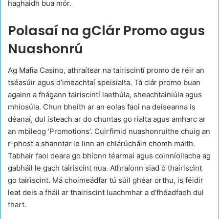
haghaidh bua mór.
Polasaí na gClár Promo agus
Nuashonrú
Ag Mafia Casino, athraítear na tairiscintí promo de réir an
tséasúir agus d’imeachtaí speisialta. Tá clár promo buan
againn a fhágann tairiscintí laethúla, sheachtainiúla agus
mhíosúla. Chun bheith ar an eolas faoi na deiseanna is
déanaí, dul isteach ar do chuntas go rialta agus amharc ar
an mbileog ‘Promotions’. Cuirfimid nuashonruithe chuig an
r-phost a shanntar le linn an chlárúcháin chomh maith.
Tabhair faoi deara go bhíonn téarmaí agus coinníollacha ag
gabháil le gach tairiscint nua. Athraíonn siad ó thairiscint
go tairiscint. Má choimeádfar tú súil ghéar orthu, is féidir
leat deis a fháil ar thairiscint luachmhar a d’fhéadfadh dul
thart.