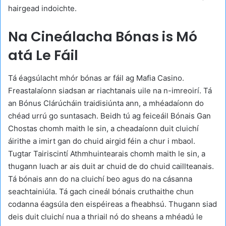
hairgead indoichte.
Na Cineálacha Bónas is Mó
atá Le Fáil
Tá éagsúlacht mhór bónas ar fáil ag Mafia Casino.
Freastalaíonn siadsan ar riachtanais uile na n-imreoirí. Tá
an Bónus Clárúcháin traidisiúnta ann, a mhéadaíonn do
chéad urrú go suntasach. Beidh tú ag feiceáil Bónais Gan
Chostas chomh maith le sin, a cheadaíonn duit cluichí
áirithe a imirt gan do chuid airgid féin a chur i mbaol.
Tugtar Tairiscintí Athmhuintearais chomh maith le sin, a
thugann luach ar ais duit ar chuid de do chuid caillteanais.
Tá bónais ann do na cluichí beo agus do na cásanna
seachtainiúla. Tá gach cineál bónais cruthaithe chun
codanna éagsúla den eispéireas a fheabhsú. Thugann siad
deis duit cluichí nua a thriail nó do sheans a mhéadú le