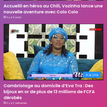
Accueilli en héros au Chili, Vozinha lance une
nouvelle aventure avec Colo Colo
il y a 5 jours
A la Une
Cambriolage au domicile d’Eva Tra : Des
bijoux en or de plus de 13 millions de FCFA
dérobés
il y a 2 semaines