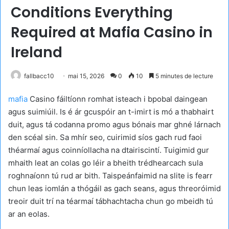
Conditions Everything
Required at Mafia Casino in
Ireland
fallbacc10
mai 15, 2026
0
10
5 minutes de lecture
mafia
Casino fáiltíonn romhat isteach i bpobal daingean
agus suimiúil. Is é ár gcuspóir an t-imirt is mó a thabhairt
duit, agus tá codanna promo agus bónais mar ghné lárnach
den scéal sin. Sa mhír seo, cuirimid síos gach rud faoi
théarmaí agus coinníollacha na dtairiscintí. Tuigimid gur
mhaith leat an colas go léir a bheith trédhearcach sula
roghnaíonn tú rud ar bith. Taispeánfaimid na slite is fearr
chun leas iomlán a thógáil as gach seans, agus threoróimid
treoir duit trí na téarmaí tábhachtacha chun go mbeidh tú
ar an eolas.