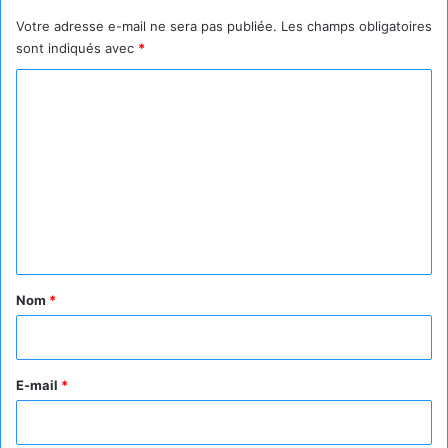
Votre adresse e-mail ne sera pas publiée.
Les champs obligatoires
sont indiqués avec
*
C
o
m
m
e
n
t
a
Nom
*
i
r
e
E-mail
*
*