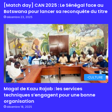
[Match day] CAN 2025 : Le Sénégal face au
Botswana pour lancer sa reconquête du titre
décembre 23, 2025
-CULTURE
Magal de Kazu Rajab : les services
techniques s’engagent pour une bonne
organisation
décembre 18, 2025