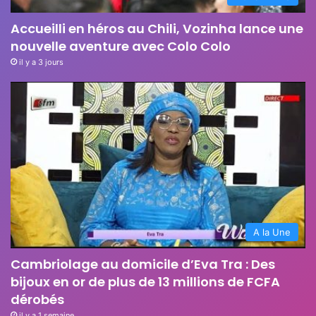
Accueilli en héros au Chili, Vozinha lance une
nouvelle aventure avec Colo Colo
il y a 3 jours
A la Une
Cambriolage au domicile d’Eva Tra : Des
bijoux en or de plus de 13 millions de FCFA
dérobés
il y a 1 semaine