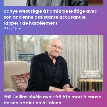
Kanye West règle à l’amiable le litige avec
son ancienne assistante accusant le
rappeur de harcèlement
il y a 2 jours
Phil Collins révèle avoir frôlé la mort à cause
de son addiction à l’alcool