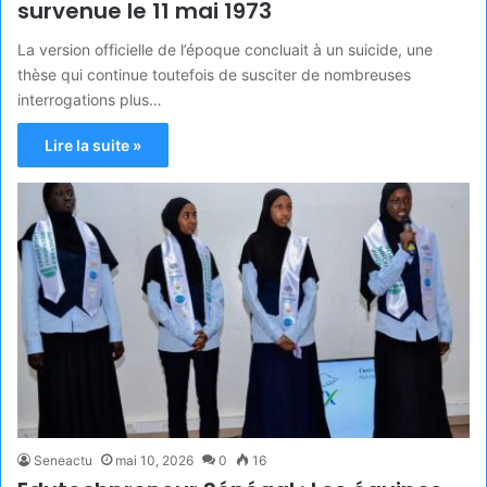
survenue le 11 mai 1973
La version officielle de l’époque concluait à un suicide, une
thèse qui continue toutefois de susciter de nombreuses
interrogations plus…
Lire la suite »
Seneactu
mai 10, 2026
0
16