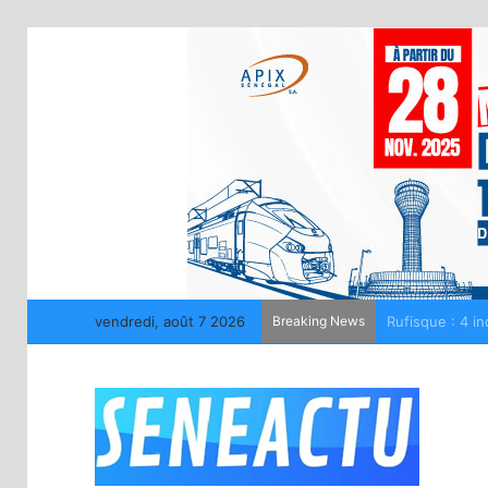
vendredi, août 7 2026
Breaking News
La LONASE déme