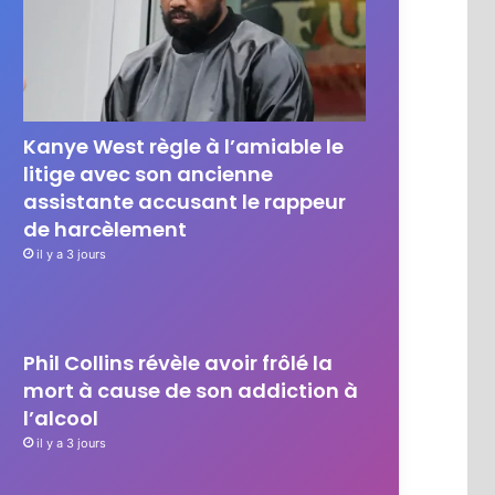
Kanye West règle à l’amiable le
litige avec son ancienne
assistante accusant le rappeur
de harcèlement
il y a 3 jours
Phil Collins révèle avoir frôlé la
mort à cause de son addiction à
l’alcool
il y a 3 jours