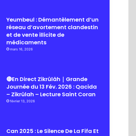
Yeumbeul : Démantèlement d’un
réseau d’avortement clandestin
et de vente illicite de
médicaments
mars 16, 2026
🔴En Direct Zikrûlâh｜Grande
Journée du 13 Fév. 2026 : Qacida
– Zikrûlah – Lecture Saint Coran
février 13, 2026
Can 2025 : Le Silence De La Fifa Et