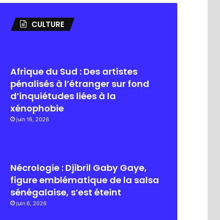
CULTURE
Afrique du Sud : Des artistes
pénalisés à l’étranger sur fond
d’inquiétudes liées à la
xénophobie
juin 16, 2026
Nécrologie : Djibril Gaby Gaye,
figure emblématique de la salsa
sénégalaise, s’est éteint
juin 6, 2026