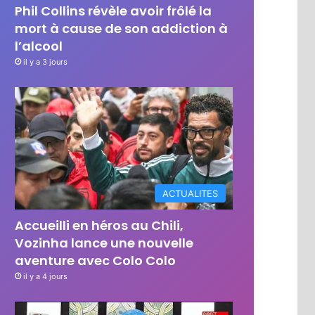
Phil Collins révèle avoir frôlé la
mort à cause de son addiction à
l’alcool
il y a 3 jours
ACTUALITES
Accueilli en héros au Chili,
Vozinha lance une nouvelle
aventure avec Colo Colo
il y a 4 jours