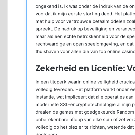
ongekend is. Ik was onder de indruk van de on
voordat ik mijn eerste storting deed. Het pla
met hulp voor vertrouwde betaalmiddelen zoal
spreekt. De nadruk op beveiliging en verantwo
maar als een echte betrokkenheid voor de spele
rechtvaardige en open speelomgeving, en dat is
thuishaven voor allen die van top online casi
Zekerheid en Licentie:
In een tijdperk waarin online veiligheid cruciaa
volledig tevreden. Het platform werkt onder 
instantie, wat impliceert dat alle operaties aa
modernste SSL-encryptietechnologie al mijn pe
draaien de games met goedgekeurde Random N
onberekenbare afloop van elke spin of zet ver
volledig op het plezier te richten, wetende da
deelneem.