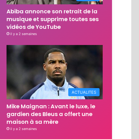
Abiba annonce son retrait de la
musique et supprime toutes ses
vidéos de YouTube
il y a 2 semaines
ACTUALITES
Mike Maignan : Avant le luxe, le
gardien des Bleus a offert une
maison à sa mère
il y a 2 semaines