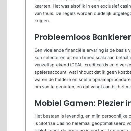
kaarten. Het was alsof ik in een exclusief cas
van thuis. De regels worden duidelijk uitgeleg
krijgen.
Probleemloos Bankieren
Een vloeiende financiële ervaring is de basis va
kon selecteren uit een breed scala aan betaa
vanzelfsprekend iDEAL, creditcards en diverse
spelersaccount, wat inhoudt dat ik geen kostbar
waren de heldere en snelle opnameprocedures.
om van te genieten, en dat vangt aan bij het 
Mobiel Gamen: Plezier 
Het bestaan is levendig, en mijn persoonlijke 
is Slotrize Casino helemaal geoptimaliseerd v
tablet speel, de ervaring is perfect. Ik moest