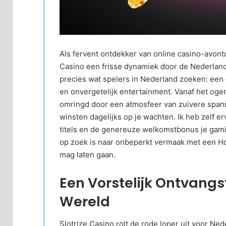
Als fervent ontdekker van online casino-avont
Casino een frisse dynamiek door de Nederland
precies wat spelers in Nederland zoeken: een
en onvergetelijk entertainment. Vanaf het ogen
omringd door een atmosfeer van zuivere span
winsten dagelijks op je wachten. Ik heb zelf 
titels en de genereuze welkomstbonus je gami
op zoek is naar onbeperkt vermaak met een Holl
mag laten gaan.
Een Vorstelijk Ontvang
Wereld
Slotrize Casino rolt de rode loper uit voor 