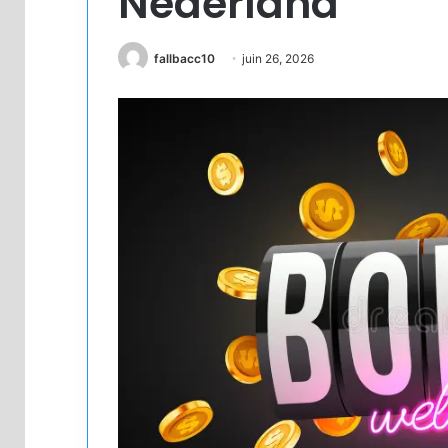
Nederland
fallbacc10
juin 26, 2026