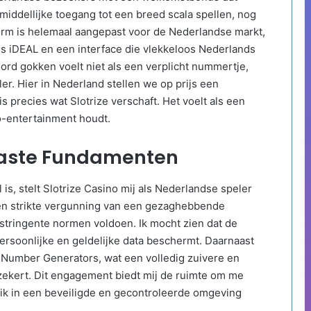
middellijke toegang tot een breed scala spellen, nog
tform is helemaal aangepast voor de Nederlandse markt,
s iDEAL en een interface die vlekkeloos Nederlands
ord gokken voelt niet als een verplicht nummertje,
r. Hier in Nederland stellen we op prijs een
 precies wat Slotrize verschaft. Het voelt als een
no-entertainment houdt.
 Vaste Fundamenten
l is, stelt Slotrize Casino mij als Nederlandse speler
een strikte vergunning van een gezaghebbende
n stringente normen voldoen. Ik mocht zien dat de
rsoonlijke en geldelijke data beschermt. Daarnaast
umber Generators, wat een volledig zuivere en
zekert. Dit engagement biedt mij de ruimte om me
t ik in een beveiligde en gecontroleerde omgeving