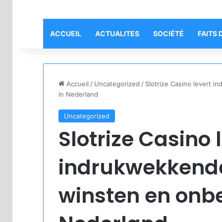
ACCUEIL
ACTUALITES
SOCIÉTÉ
FAITS 
Accueil
/
Uncategorized
/
Slotrize Casino levert 
in Nederland
Uncategorized
Slotrize Casino 
indrukwekkende
winsten en onb