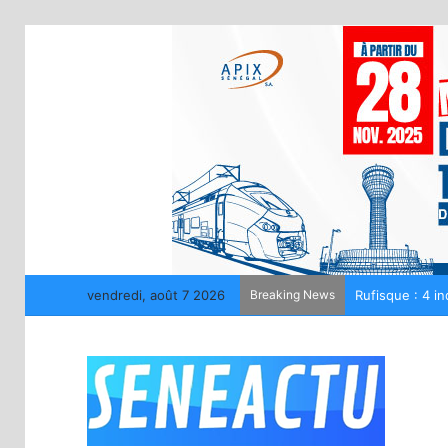
vendredi, août 7 2026
Breaking News
La LONASE déme