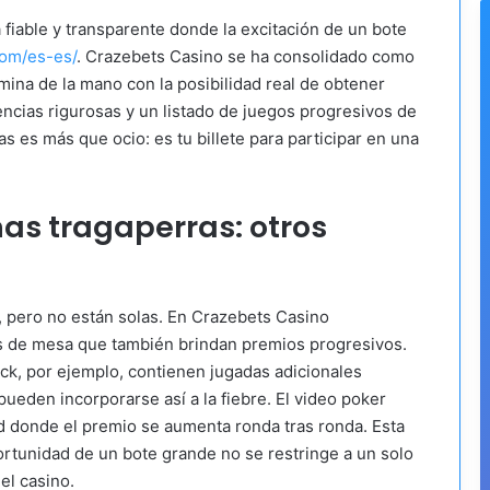
fiable y transparente donde la excitación de un bote
com/es-es/
. Crazebets Casino se ha consolidado como
mina de la mano con la posibilidad real de obtener
encias rigurosas y un listado de juegos progresivos de
as es más que ocio: es tu billete para participar en una
as tragaperras: otros
pero no están solas. En Crazebets Casino
s de mesa que también brindan premios progresivos.
ack, por ejemplo, contienen jugadas adicionales
pueden incorporarse así a la fiebre. El video poker
d donde el premio se aumenta ronda tras ronda. Esta
ortunidad de un bote grande no se restringe a un solo
el casino.