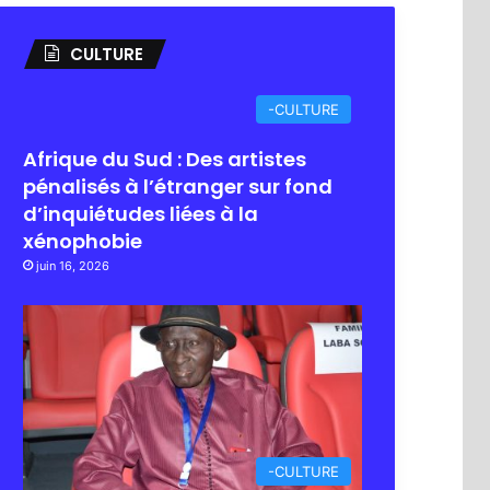
CULTURE
-CULTURE
Afrique du Sud : Des artistes
pénalisés à l’étranger sur fond
d’inquiétudes liées à la
xénophobie
juin 16, 2026
-CULTURE