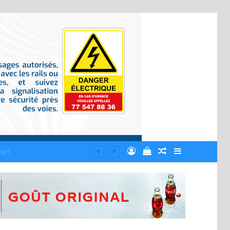
Connexion
Voir votre panier
Article Aléatoire
Sidebar (barr
M€