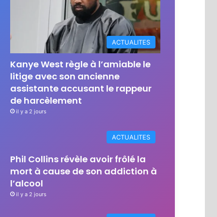
ACTUALITES
Kanye West règle à l’amiable le
litige avec son ancienne
assistante accusant le rappeur
de harcèlement
il y a 2 jours
ACTUALITES
Phil Collins révèle avoir frôlé la
mort à cause de son addiction à
l’alcool
il y a 2 jours