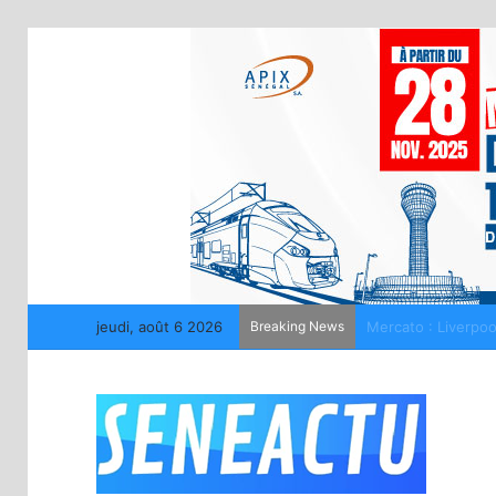
jeudi, août 6 2026
Breaking News
Mercato : Le Real