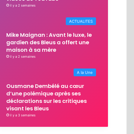
il y a 2 semaines
ACTUALITES
Mike Maignan : Avant le luxe, le
gardien des Bleus a offert une
maison à sa mère
il y a 2 semaines
A la Une
Ousmane Dembélé au cœur
d’une polémique après ses
déclarations sur les critiques
visant les Bleus
il y a 3 semaines