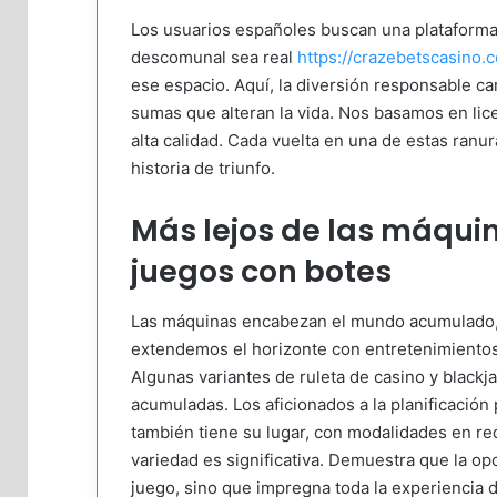
Los usuarios españoles buscan una plataforma 
descomunal sea real
https://crazebetscasino.
ese espacio. Aquí, la diversión responsable ca
sumas que alteran la vida. Nos basamos en lic
alta calidad. Cada vuelta en una de estas ranur
historia de triunfo.
Más lejos de las máquin
juegos con botes
Las máquinas encabezan el mundo acumulado, 
extendemos el horizonte con entretenimiento
Algunas variantes de ruleta de casino y blackj
acumuladas. Los aficionados a la planificación 
también tiene su lugar, con modalidades en re
variedad es significativa. Demuestra que la op
juego, sino que impregna toda la experiencia d