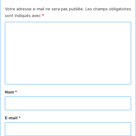
Votre adresse e-mail ne sera pas publiée.
Les champs obligatoires
sont indiqués avec
*
C
o
m
m
e
n
t
a
Nom
*
i
r
e
E-mail
*
*