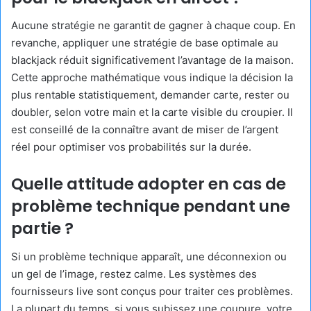
Aucune stratégie ne garantit de gagner à chaque coup. En
revanche, appliquer une stratégie de base optimale au
blackjack réduit significativement l’avantage de la maison.
Cette approche mathématique vous indique la décision la
plus rentable statistiquement, demander carte, rester ou
doubler, selon votre main et la carte visible du croupier. Il
est conseillé de la connaître avant de miser de l’argent
réel pour optimiser vos probabilités sur la durée.
Quelle attitude adopter en cas de
problème technique pendant une
partie ?
Si un problème technique apparaît, une déconnexion ou
un gel de l’image, restez calme. Les systèmes des
fournisseurs live sont conçus pour traiter ces problèmes.
La plupart du temps, si vous subissez une coupure, votre