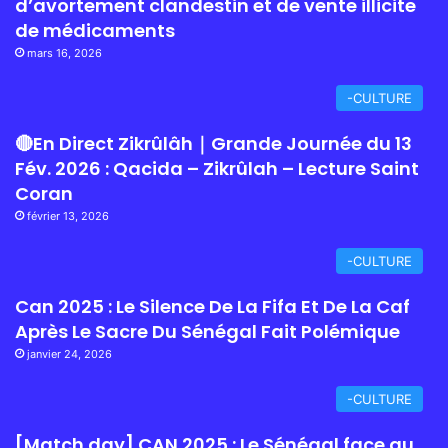
d’avortement clandestin et de vente illicite
de médicaments
mars 16, 2026
-CULTURE
🔴En Direct Zikrûlâh｜Grande Journée du 13
Fév. 2026 : Qacida – Zikrûlah – Lecture Saint
Coran
février 13, 2026
-CULTURE
Can 2025 : Le Silence De La Fifa Et De La Caf
Après Le Sacre Du Sénégal Fait Polémique
janvier 24, 2026
-CULTURE
[Match day] CAN 2025 : Le Sénégal face au