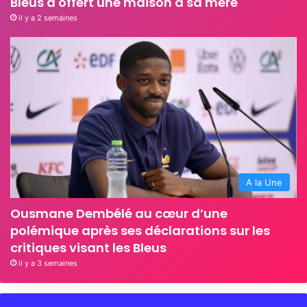
Bleus a offert une maison à sa mère
il y a 2 semaines
A la Une
Ousmane Dembélé au cœur d’une
polémique après ses déclarations sur les
critiques visant les Bleus
il y a 3 semaines