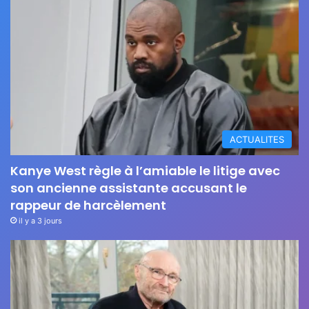
ACTUALITES
Kanye West règle à l’amiable le litige avec
son ancienne assistante accusant le
rappeur de harcèlement
il y a 3 jours