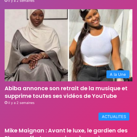
il y a 2 semaines
A la Une
Abiba annonce son retrait de la musique et
supprime toutes ses vidéos de YouTube
il y a 2 semaines
ACTUALITES
Mike Maignan : Avant le luxe, le gardien des