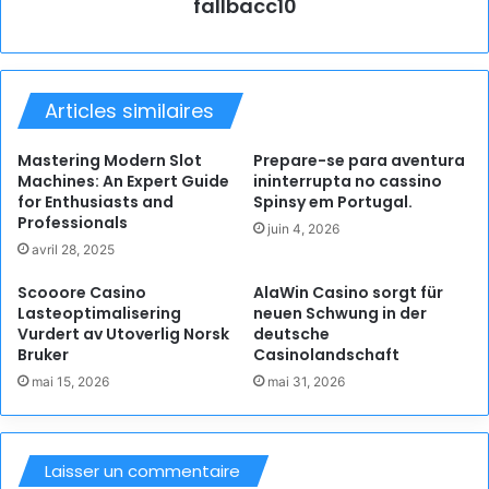
fallbacc10
Articles similaires
Mastering Modern Slot
Prepare-se para aventura
Machines: An Expert Guide
ininterrupta no cassino
for Enthusiasts and
Spinsy em Portugal.
Professionals
juin 4, 2026
avril 28, 2025
Scooore Casino
AlaWin Casino sorgt für
Lasteoptimalisering
neuen Schwung in der
Vurdert av Utoverlig Norsk
deutsche
Bruker
Casinolandschaft
mai 15, 2026
mai 31, 2026
Laisser un commentaire