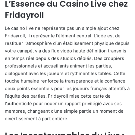
L’Essence du Casino Live chez
Fridayroll
Le casino live ne représente pas un simple ajout chez
Fridayroll, il représente l’élément central. L’idée est de
restituer l’atmosphère d’un établissement physique depuis
votre canapé, via des flux vidéo haute définition transmis
en temps réel depuis des studios dédiés. Des croupiers
professionnels et accueillants animent les parties,
dialoguent avec les joueurs et rythment les tables. Cette
touche humaine renforce la transparence et la confiance,
deux points essentiels pour les joueurs français attentifs à
l’équité des parties. Fridayroll mise cette carte de
l’authenticité pour nouer un rapport privilégié avec ses
membres, changeant d’une simple partie un moment de
divertissement à part entière.