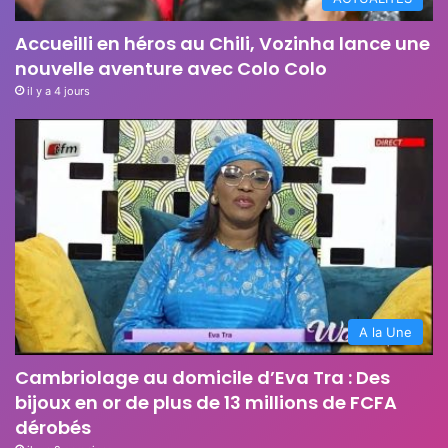
Accueilli en héros au Chili, Vozinha lance une
nouvelle aventure avec Colo Colo
il y a 4 jours
A la Une
Cambriolage au domicile d’Eva Tra : Des
bijoux en or de plus de 13 millions de FCFA
dérobés