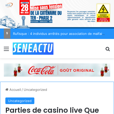
Rufisque : 4 individus arrêtés pour association de malfaiteurs et tentative de trafic de faux billets
Menu
R
Accueil
/
Uncategorized
Uncategorized
Parties de casino live Que