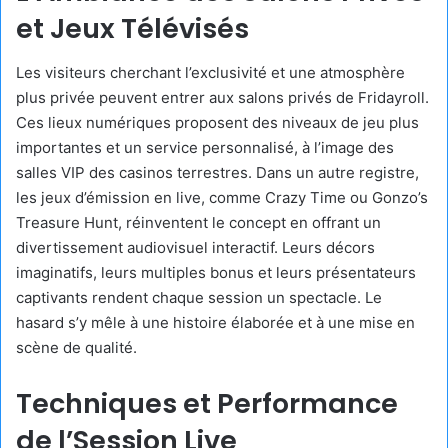
et Jeux Télévisés
Les visiteurs cherchant l’exclusivité et une atmosphère
plus privée peuvent entrer aux salons privés de Fridayroll.
Ces lieux numériques proposent des niveaux de jeu plus
importantes et un service personnalisé, à l’image des
salles VIP des casinos terrestres. Dans un autre registre,
les jeux d’émission en live, comme Crazy Time ou Gonzo’s
Treasure Hunt, réinventent le concept en offrant un
divertissement audiovisuel interactif. Leurs décors
imaginatifs, leurs multiples bonus et leurs présentateurs
captivants rendent chaque session un spectacle. Le
hasard s’y mêle à une histoire élaborée et à une mise en
scène de qualité.
Techniques et Performance
de l’Session Live