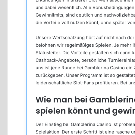
uns dabei wesentlich. Alle Bonusbedingungen
Gewinnlimits, sind deutlich und nachvollziehb
die Vorteile voll nutzen könnt, ohne später v
Unsere Wertschätzung hört auf nicht nach de
belohnen wir regelmäßiges Spielen. Je mehr ihr
Statusleiter. Die Vorteile gestalten sich dann
Cashback-Angebote, persönliche Turniereinlad
uns ist jede Runde bei Gamblerina Casino ein
zurückgeben. Unser Programm ist so gestaltet
leidenschaftliche Slot-Fans profitieren. Bei u
Wie man bei Gamblerin
spielen könnt und gewi
Der Einstieg bei Gamblerina Casino ist prob
Spielaktion. Der erste Schritt ist eine rasche 