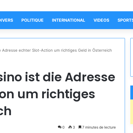
DIVERS
POLITIQUE
INTERNATIONAL
VIDEOS
SPORT
e Adresse echter Slot-Action um richtiges Geld in Österreich
no ist die Adresse
ion um richtiges
ch
0
3
7 minutes de lecture