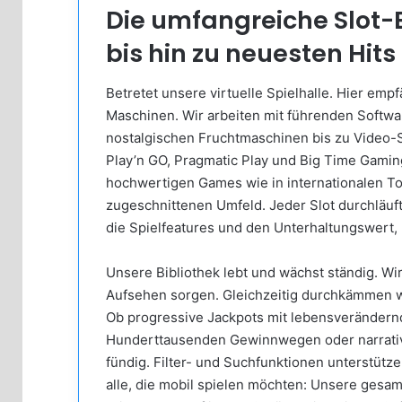
Die umfangreiche Slot-B
bis hin zu neuesten Hits
Betretet unsere virtuelle Spielhalle. Hier emp
Maschinen. Wir arbeiten mit führenden Softwa
nostalgischen Fruchtmaschinen bis zu Video-Sl
Play’n GO, Pragmatic Play und Big Time Gaming 
hochwertigen Games wie in internationalen To
zugeschnittenen Umfeld. Jeder Slot durchläuft
die Spielfeatures und den Unterhaltungswert
Unsere Bibliothek lebt und wächst ständig. Wir
Aufsehen sorgen. Gleichzeitig durchkämmen wi
Ob progressive Jackpots mit lebensverände
Hunderttausenden Gewinnwegen oder narrativ
fündig. Filter- und Suchfunktionen unterstütz
alle, die mobil spielen möchten: Unsere gesamt