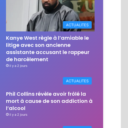
ACTUALITES
Kanye West règle à l’amiable le
litige avec son ancienne
assistante accusant le rappeur
de harcèlement
il y a 2 jours
ACTUALITES
Phil Collins révèle avoir frôlé la
mort à cause de son addiction à
l’alcool
il y a 2 jours