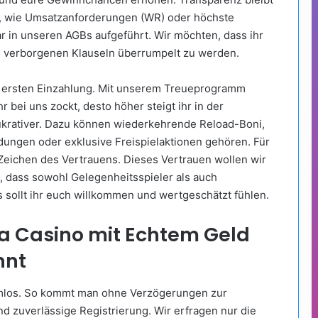
, wie Umsatzanforderungen (WR) oder höchste
ar in unseren AGBs aufgeführt. Wir möchten, dass ihr
on verborgenen Klauseln überrumpelt zu werden.
r ersten Einzahlung. Mit unserem Treueprogramm
 bei uns zockt, desto höher steigt ihr in der
 lukrativer. Dazu können wiederkehrende Reload-Boni,
ungen oder exklusive Freispielaktionen gehören. Für
 Zeichen des Vertrauens. Dieses Vertrauen wollen wir
, dass sowohl Gelegenheitsspieler als auch
ns sollt ihr euch willkommen und wertgeschätzt fühlen.
a Casino mit Echtem Geld
nnt
lemlos. So kommt man ohne Verzögerungen zur
und zuverlässige Registrierung. Wir erfragen nur die