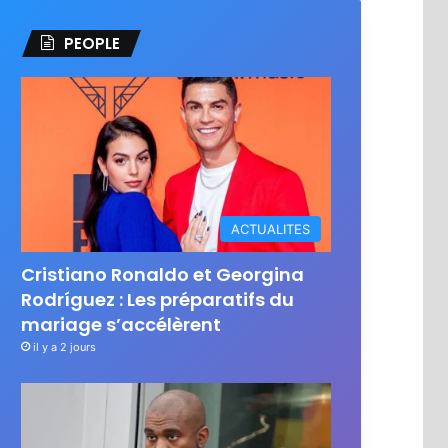
PEOPLE
ACTUALITES
Cristiano Ronaldo et Georgina
Rodríguez : Les préparatifs du
mariage s’accélèrent
il y a 2 jours