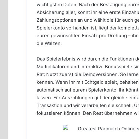
wichtigsten Daten. Nach der Bestätigung eure
Absicherung aller, könnt ihr eine erste Einzahl
Zahlungsoptionen an und wählt die für euch 
Spielerkonto vorhanden ist, liegt der komplett
euren gewünschten Einsatz pro Drehung – ihr h
die Walzen.
Das Spielerlebnis wird durch die Funktionen d
Multiplikatoren und interaktive Bonusspiele 
Rat: Nutzt zuerst die Demoversionen. So lerne
kennen. Wenn ihr mit Echtgeld spielt, behalte
automatisch auf eurem Spielerkonto. Ihr könnt
lassen. Für Auszahlungen gilt der gleiche ein
Transaktion und wir verarbeiten sie schnell. Un
fokussieren können. Den Rest übernehmen wir