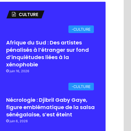
CULTURE
-CULTURE
Afrique du Sud : Des artistes
pénalisés à l’étranger sur fond
d’inquiétudes liées à la
xénophobie
juin 16, 2026
-CULTURE
Nécrologie : Djibril Gaby Gaye,
figure emblématique de la salsa
sénégalaise, s’est éteint
juin 6, 2026