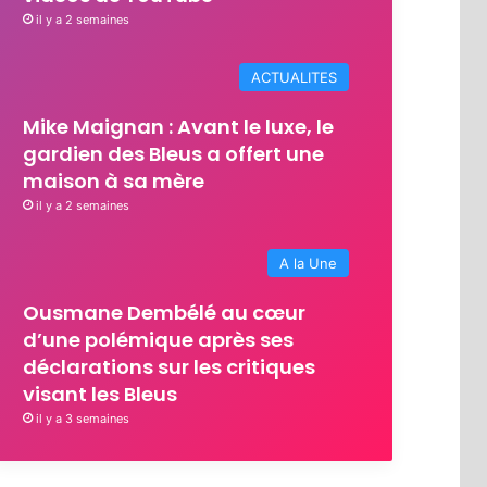
il y a 2 semaines
ACTUALITES
Mike Maignan : Avant le luxe, le
gardien des Bleus a offert une
maison à sa mère
il y a 2 semaines
A la Une
Ousmane Dembélé au cœur
d’une polémique après ses
déclarations sur les critiques
visant les Bleus
il y a 3 semaines