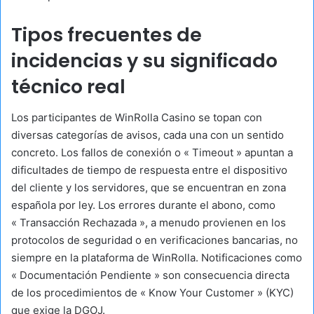
Tipos frecuentes de
incidencias y su significado
técnico real
Los participantes de WinRolla Casino se topan con
diversas categorías de avisos, cada una con un sentido
concreto. Los fallos de conexión o « Timeout » apuntan a
dificultades de tiempo de respuesta entre el dispositivo
del cliente y los servidores, que se encuentran en zona
española por ley. Los errores durante el abono, como
« Transacción Rechazada », a menudo provienen en los
protocolos de seguridad o en verificaciones bancarias, no
siempre en la plataforma de WinRolla. Notificaciones como
« Documentación Pendiente » son consecuencia directa
de los procedimientos de « Know Your Customer » (KYC)
que exige la DGOJ.