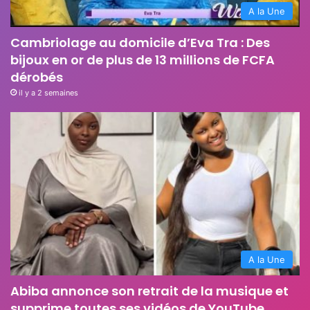
A la Une
Cambriolage au domicile d’Eva Tra : Des
bijoux en or de plus de 13 millions de FCFA
dérobés
il y a 2 semaines
A la Une
Abiba annonce son retrait de la musique et
supprime toutes ses vidéos de YouTube