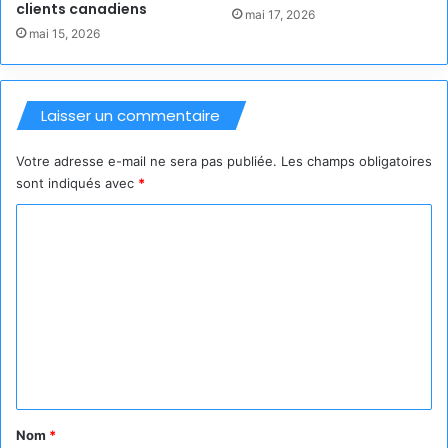
clients canadiens
mai 17, 2026
mai 15, 2026
Laisser un commentaire
Votre adresse e-mail ne sera pas publiée.
Les champs obligatoires
sont indiqués avec
*
C
o
m
m
e
n
t
a
Nom
*