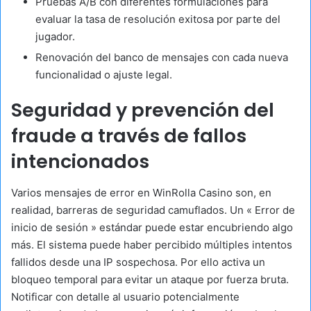
Pruebas A/B con diferentes formulaciones para
evaluar la tasa de resolución exitosa por parte del
jugador.
Renovación del banco de mensajes con cada nueva
funcionalidad o ajuste legal.
Seguridad y prevención del
fraude a través de fallos
intencionados
Varios mensajes de error en WinRolla Casino son, en
realidad, barreras de seguridad camuflados. Un « Error de
inicio de sesión » estándar puede estar encubriendo algo
más. El sistema puede haber percibido múltiples intentos
fallidos desde una IP sospechosa. Por ello activa un
bloqueo temporal para evitar un ataque por fuerza bruta.
Notificar con detalle al usuario potencialmente