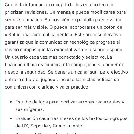
Con esta información recopilada, los equipo técnico
priorizan revisiones. Un mensaje puede modificarse para
ser más empático. Su posición en pantalla puede variar
para ser más visible. O puede incorporarse un botón de
« Solucionar automáticamente ». Este proceso iterativo
garantiza que la comunicación tecnológica progrese al
mismo compás que las expectativas del usuario español.
Un usuario cada vez más conectado y selectivo. La
finalidad última es minimizar la complejidad sin poner en
riesgo la seguridad. Se genera un canal sutil pero efectivo
entre la sitio y el jugador. Incluso las malas noticias se
comunican con claridad y valor práctico.
Estudio de logs para localizar errores recurrentes y
sus orígenes.
Evaluación cada tres meses de los textos con grupos
de UX, Soporte y Cumplimiento.