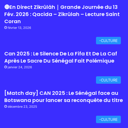
🔴En Direct Zikrûlâh｜Grande Journée du 13
Fév. 2026 : Qacida – Zikrûlah – Lecture Saint
Coran
février 13, 2026
-CULTURE
Can 2025 : Le Silence De La Fifa Et De La Caf
Après Le Sacre Du Sénégal Fait Polémique
janvier 24, 2026
-CULTURE
[Match day] CAN 2025 : Le Sénégal face au
Botswana pour lancer sa reconquête du titre
décembre 23, 2025
-CULTURE