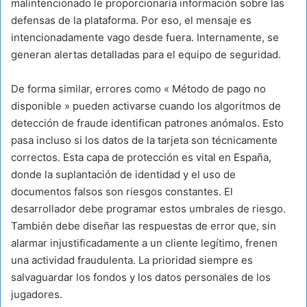
malintencionado le proporcionaría información sobre las
defensas de la plataforma. Por eso, el mensaje es
intencionadamente vago desde fuera. Internamente, se
generan alertas detalladas para el equipo de seguridad.
De forma similar, errores como « Método de pago no
disponible » pueden activarse cuando los algoritmos de
detección de fraude identifican patrones anómalos. Esto
pasa incluso si los datos de la tarjeta son técnicamente
correctos. Esta capa de protección es vital en España,
donde la suplantación de identidad y el uso de
documentos falsos son riesgos constantes. El
desarrollador debe programar estos umbrales de riesgo.
También debe diseñar las respuestas de error que, sin
alarmar injustificadamente a un cliente legítimo, frenen
una actividad fraudulenta. La prioridad siempre es
salvaguardar los fondos y los datos personales de los
jugadores.