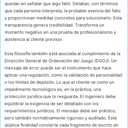
quedan en señalar que algo falló. Detallan, con términos
que cada persona interpreta, la probable esencia del fallo
y proporcionan medidas concretos para solucionarlo. Esta
transparencia genera credibilidad. Transforma un
momento negativo en una prueba de profesionalismo y
asistencia al cliente previsor.
Esta filosofía también está asociada al cumplimiento de la
Dirección General de Ordenación del Juego (DGOJ). Un
mensaje de error puede ser el instrumento que hace
aplicar una regulación, como la validación de personalidad
o los límites de depósito. Lo que el cliente ve como un
impedimento tecnológico es, en la práctica, una
protección jurídica que lo resguarda. El ingeniero debe
equilibrar la exigencia de ser detallado con los
requerimientos jurídicos. El mensaje debe ser práctico,
pero también normativamente riguroso y auditado. Este
dúplice finalidad convierte cada fragmento de escrito en