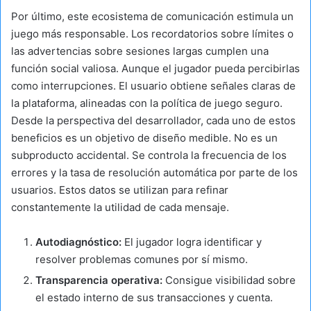
Por último, este ecosistema de comunicación estimula un
juego más responsable. Los recordatorios sobre límites o
las advertencias sobre sesiones largas cumplen una
función social valiosa. Aunque el jugador pueda percibirlas
como interrupciones. El usuario obtiene señales claras de
la plataforma, alineadas con la política de juego seguro.
Desde la perspectiva del desarrollador, cada uno de estos
beneficios es un objetivo de diseño medible. No es un
subproducto accidental. Se controla la frecuencia de los
errores y la tasa de resolución automática por parte de los
usuarios. Estos datos se utilizan para refinar
constantemente la utilidad de cada mensaje.
Autodiagnóstico:
El jugador logra identificar y
resolver problemas comunes por sí mismo.
Transparencia operativa:
Consigue visibilidad sobre
el estado interno de sus transacciones y cuenta.