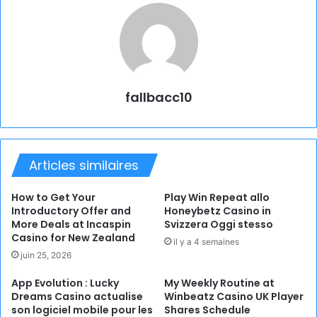
fallbacc10
Articles similaires
How to Get Your
Play Win Repeat allo
Introductory Offer and
Honeybetz Casino in
More Deals at Incaspin
Svizzera Oggi stesso
Casino for New Zealand
il y a 4 semaines
juin 25, 2026
App Evolution : Lucky
My Weekly Routine at
Dreams Casino actualise
Winbeatz Casino UK Player
son logiciel mobile pour les
Shares Schedule