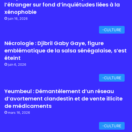
l’étranger sur fond d’inquiétudes liées à la
xénophobie
juin 16, 2026
-CULTURE
Nécrologie : Djibril Gaby Gaye, figure
emblématique de la salsa sénégalaise, s’est
éteint
juin 6, 2026
-CULTURE
Yeumbeul : Démantèlement d’un réseau
d’avortement clandestin et de vente illicite
de médicaments
mars 16, 2026
-CULTURE