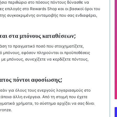
ρήσιο περιθώριο στο πόσους πόντους δύνασθε να
ς επιλογές στο Rewards Shop και οι βασικοί όροι του
 της συγκεκριμένης ανταμοιβής που σας ενδιαφέρει,
ται στα μπόνους καταθέσεων;
βάση το πραγματικό ποσό που στοιχηματίζετε,
 μπόνους, εφόσον πληρούνται οι προϋποθέσεις
ε με μπόνους, συνεχίζετε να κερδίζετε πόντους,
ατος πόντοι αφοσίωσης;
ωρεάν για όλους τους ενεργούς λογαριασμούς στο
κάποια άλλη ενέργεια. Από τη στιγμή που έχετε
γματικά χρήματα, το σύστημα αρχίζει να σας δίνει
ronze.