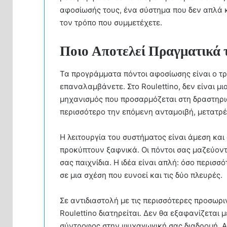
αφοσίωσής τους, ένα σύστημα που δεν απλά 
τον τρόπο που συμμετέχετε.
Ποιο Αποτελεί Πραγματικά
Τα προγράμματα πόντοι αφοσίωσης είναι ο τρ
επαναλαμβάνετε. Στο Roulettino, δεν είναι μ
μηχανισμός που προσαρμόζεται στη δραστηριό
περισσότερο την επόμενη ανταμοιβή, μετατρέ
Η λειτουργία του συστήματος είναι άμεση και
προκύπτουν ξαφνικά. Οι πόντοι σας μαζεύον
σας παιχνίδια. Η ιδέα είναι απλή: όσο περισσ
σε μια σχέση που ευνοεί και τις δύο πλευρές.
Σε αντιδιαστολή με τις περισσότερες προσω
Roulettino διατηρείται. Δεν θα εξαφανίζεται 
σύντροφος στην ψυχαγωγική σας διαδρομή. Αυτ