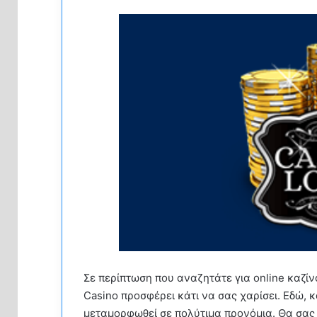
Σε περίπτωση που αναζητάτε για online καζίνο
Casino προσφέρει κάτι να σας χαρίσει. Εδώ, κ
μεταμορφωθεί σε πολύτιμα προνόμια. Θα σας