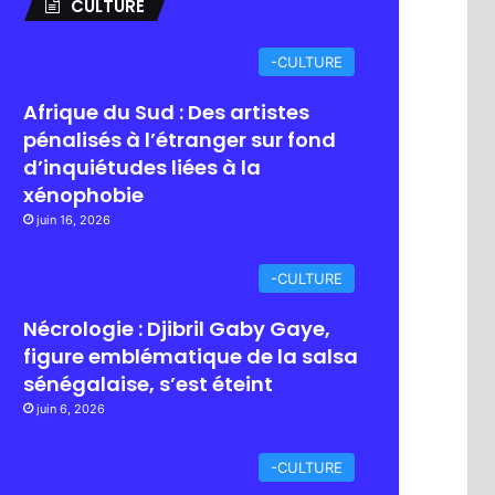
CULTURE
-CULTURE
Afrique du Sud : Des artistes
pénalisés à l’étranger sur fond
d’inquiétudes liées à la
xénophobie
juin 16, 2026
-CULTURE
Nécrologie : Djibril Gaby Gaye,
figure emblématique de la salsa
sénégalaise, s’est éteint
juin 6, 2026
-CULTURE