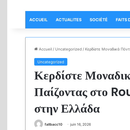
ACCUEIL
ACTUALITES
SOCIÉTÉ
FAITS 
Accueil
/
Uncategorized
/
Κερδίστε Μοναδικά Πόντ
Uncategorized
Κερδίστε Μοναδικ
Παίζοντας στο Ro
στην Ελλάδα
fallbacc10
juin 16, 2026