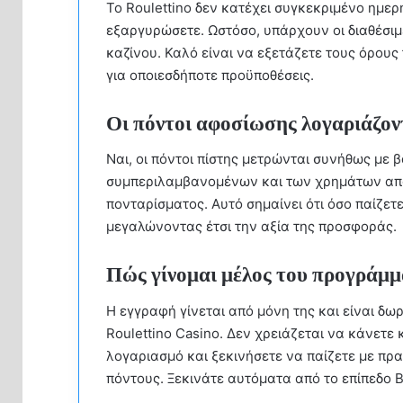
Το Roulettino δεν κατέχει συγκεκριμένο ημε
εξαργυρώσετε. Ωστόσο, υπάρχουν οι διαθέσιμε
καζίνου. Καλό είναι να εξετάζετε τους όρους
για οποιεσδήποτε προϋποθέσεις.
Οι πόντοι αφοσίωσης λογαριάζον
Ναι, οι πόντοι πίστης μετρώνται συνήθως με 
συμπεριλαμβανομένων και των χρημάτων από
πονταρίσματος. Αυτό σημαίνει ότι όσο παίζετ
μεγαλώνοντας έτσι την αξία της προσφοράς.
Πώς γίνομαι μέλος του προγράμμ
Η εγγραφή γίνεται από μόνη της και είναι δ
Roulettino Casino. Δεν χρειάζεται να κάνετε 
λογαριασμό και ξεκινήσετε να παίζετε με πρα
πόντους. Ξεκινάτε αυτόματα από το επίπεδο B