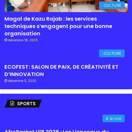
-CULTURE
Magal de Kazu Rajab : les services
techniques s’engagent pour une bonne
organisation
décembre 18, 2025
-CULTURE
ECOFEST : SALON DE PAIX, DE CRÉATIVITÉ ET
D’INNOVATION
décembre 5, 2025
SPORTS
A la Une
AfroBasket U18 2026 : Les Lionceaux du