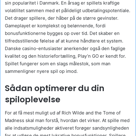
sin popularitet i Danmark. En årsag er spillets kraftige
volatilitet sammen med et pålideligt udbetalingspotentiale.
Det drager spillere, der håber på de større gevinster.
Gameplayet er komplekst og belønnende, fordi
bonusfunktionerne bygges op over tid. Det skaber en
tilfredsstillende følelse af at kunne håndtere et system.
Danske casino-entusiaster anerkender også den faglige
kvalitet og den historiefortælling, Play’n GO er kendt for.
Spillet fungerer som en slags målestok, som man
sammenligner nyere spil op imod.
Sådan optimerer du din
spiloplevelse
For at få mest muligt ud af Rich Wilde and the Tome of
Madness skal man forstå, hvordan det virker. At spille med
alle indsatsmuligheder aktiveret forøger sandsynligheden
for at udløse de mest lukrative bonusfunktioner. Spillere