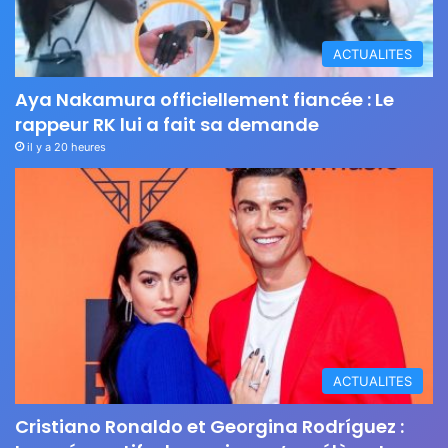
ACTUALITES
Aya Nakamura officiellement fiancée : Le
rappeur RK lui a fait sa demande
il y a 20 heures
ACTUALITES
Cristiano Ronaldo et Georgina Rodríguez :