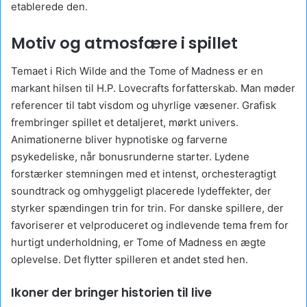
etablerede den.
Motiv og atmosfære i spillet
Temaet i Rich Wilde and the Tome of Madness er en
markant hilsen til H.P. Lovecrafts forfatterskab. Man møder
referencer til tabt visdom og uhyrlige væsener. Grafisk
frembringer spillet et detaljeret, mørkt univers.
Animationerne bliver hypnotiske og farverne
psykedeliske, når bonusrunderne starter. Lydene
forstærker stemningen med et intenst, orchesteragtigt
soundtrack og omhyggeligt placerede lydeffekter, der
styrker spændingen trin for trin. For danske spillere, der
favoriserer et velproduceret og indlevende tema frem for
hurtigt underholdning, er Tome of Madness en ægte
oplevelse. Det flytter spilleren et andet sted hen.
Ikoner der bringer historien til live