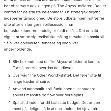
bør observere udviklingen på ‘The Abyss’-måleren. Den er
central for de største belønninger. En strategisk tilgang
indebærer tålmodighed. De store udbetalinger indtræffer
ofte efter en længere spillesession, når
bonusfunktionerne endelig er fuldt oplåst. Det er altid
vigtigt at sætte sig realistiske mål og forvalte sin bankroll.
Så bliver oplevelsen længere og vedbliver
underholdende.
Bliv bekendt med de fire Abyss-effekter at kende.
Forstå præcis, hvordan de udløses.
Overvåg ‘The Other World’-skiftet. Det fører ofte til
lange kæder af sejre.
Anvend automatik-spil-funktionen til at studere
spillets mønstre og flow over flere spins.
Spil altid inden for dit fastsatte budget. Det er den
mest pålidelige måde at opretholde det sjove på.