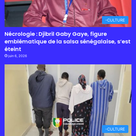
-CULTURE
Nécrologie : Djibril Gaby Gaye, figure
emblématique de la salsa sénégalaise, s’est
éteint
juin 6, 2026
-CULTURE