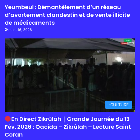
Yeumbeul : Démantèlement d’un réseau
d’avortement clandestin et de vente illicite
de médicaments
mars 16, 2026
-CULTURE
En Direct Zikrûlâh｜Grande Journée du 13
Fév. 2026 : Qacida – Zikrûlah – Lecture Saint
Coran