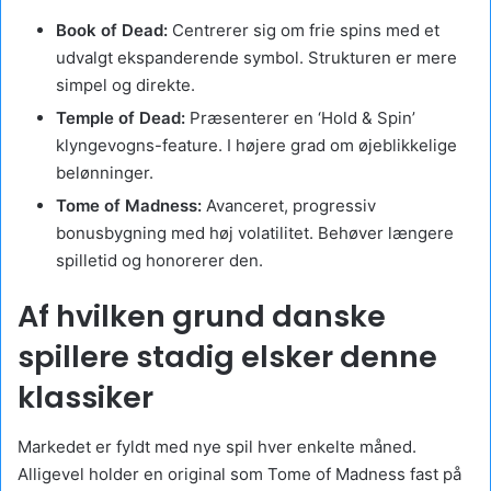
Book of Dead:
Centrerer sig om frie spins med et
udvalgt ekspanderende symbol. Strukturen er mere
simpel og direkte.
Temple of Dead:
Præsenterer en ‘Hold & Spin’
klyngevogns-feature. I højere grad om øjeblikkelige
belønninger.
Tome of Madness:
Avanceret, progressiv
bonusbygning med høj volatilitet. Behøver længere
spilletid og honorerer den.
Af hvilken grund danske
spillere stadig elsker denne
klassiker
Markedet er fyldt med nye spil hver enkelte måned.
Alligevel holder en original som Tome of Madness fast på