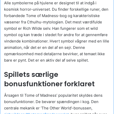
Alle symbolerne på hjulene er designet til at indgå i
kosmisk horror-universet. Du finder forskellige runer, den
forbandede Tome of Madness-bog og karakteristiske
væsener fra Cthulhu-mytologien. Det mest værdifulde
symbol er Rich Wilde selv. Han fungerer som et wild
symbol og kan træde i stedet for andre for at gennemføre
vindende kombinationer. Hvert symbol vågner med en lille
animation, når det er en del af en sejr. Denne
opmærksomhed med detaljerne bevirker, at temaet ikke
bare er pynt. Det er en aktiv del af selve spillet.
Spillets særlige
bonusfunktioner forklaret
Årsagen til Tome of Madness’ popularitet skyldes dens
bonusfunktioner. De bevarer spændingen i kog. Den
centrale mekanik er ‘The Other World’-bonussen,