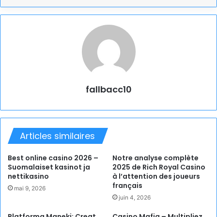
fallbacc10
Articles similaires
Best online casino 2026 –
Notre analyse complète
Suomalaiset kasinot ja
2025 de Rich Royal Casino
nettikasino
à l’attention des joueurs
français
mai 9, 2026
juin 4, 2026
Platforma Maneki: Creat
Casino Mafia – Multipliez