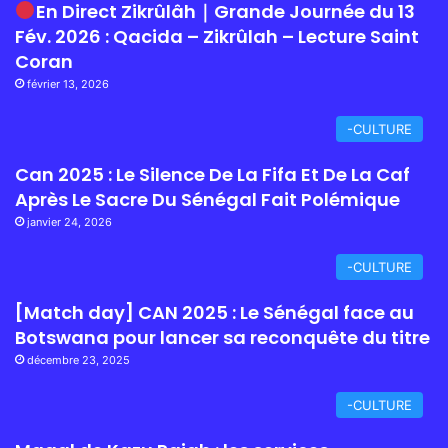
En Direct Zikrûlâh｜Grande Journée du 13
Fév. 2026 : Qacida – Zikrûlah – Lecture Saint
Coran
février 13, 2026
-CULTURE
Can 2025 : Le Silence De La Fifa Et De La Caf
Après Le Sacre Du Sénégal Fait Polémique
janvier 24, 2026
-CULTURE
[Match day] CAN 2025 : Le Sénégal face au
Botswana pour lancer sa reconquête du titre
décembre 23, 2025
-CULTURE