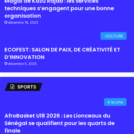
Magal de Kazu Rajab : les services
techniques s’engagent pour une bonne
organisation
décembre 18, 2025
-CULTURE
ECOFEST : SALON DE PAIX, DE CRÉATIVITÉ ET
D’INNOVATION
décembre 5, 2025
SPORTS
A la Une
AfroBasket U18 2026 : Les Lionceaux du
Sénégal se qualifient pour les quarts de
finale