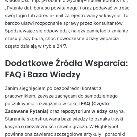
wiadomości (np. „Problem z wypłatą – numer konta XYZ”,
„Pytanie dot. bonusu powitalnego”) oraz podawać w treści
swój login lub adres e-mail zarejestrowany w kasynie. To
bardzo ułatwi rozpoznanie sprawy przez konsultantów.
Spodziewając się odpowiedzi, należy pamiętać o zmianie
czasu pracy biura, choć nowoczesne działy wsparcia
często działają w trybie 24/7.
Dodatkowe Źródła Wsparcia:
FAQ i Baza Wiedzy
Zanim sięgnięciem po bezpośredni kontakt z
pracownikiem, zawsze zachęcam do samodzielnego
poszukiwania rozwiązania w sekcji
FAQ (Często
Zadawane Pytania)
oraz
repozytorium wiedzy
kasyna.
Starannie skonstruowana baza wiedzy to oznaka troski
kasyna o niezależność i chwile gracza. W HighFlybet
powinna ona zawierać szczegółowe artykuły i poradniki