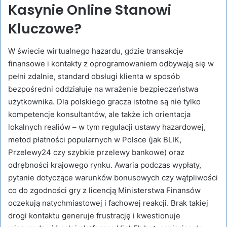
Kasynie Online Stanowi
Kluczowe?
W świecie wirtualnego hazardu, gdzie transakcje
finansowe i kontakty z oprogramowaniem odbywają się w
pełni zdalnie, standard obsługi klienta w sposób
bezpośredni oddziałuje na wrażenie bezpieczeństwa
użytkownika. Dla polskiego gracza istotne są nie tylko
kompetencje konsultantów, ale także ich orientacja
lokalnych realiów – w tym regulacji ustawy hazardowej,
metod płatności popularnych w Polsce (jak BLIK,
Przelewy24 czy szybkie przelewy bankowe) oraz
odrębności krajowego rynku. Awaria podczas wypłaty,
pytanie dotyczące warunków bonusowych czy wątpliwości
co do zgodności gry z licencją Ministerstwa Finansów
oczekują natychmiastowej i fachowej reakcji. Brak takiej
drogi kontaktu generuje frustrację i kwestionuje