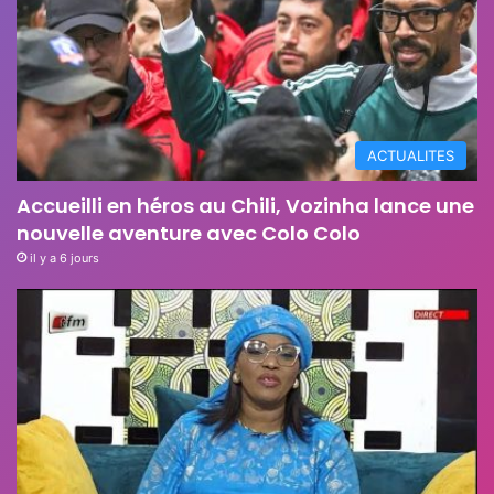
ACTUALITES
Accueilli en héros au Chili, Vozinha lance une
nouvelle aventure avec Colo Colo
il y a 6 jours