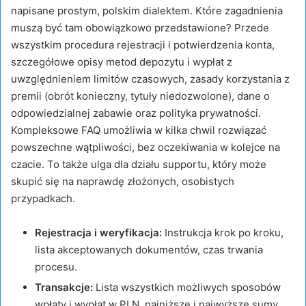
napisane prostym, polskim dialektem. Które zagadnienia
muszą być tam obowiązkowo przedstawione? Przede
wszystkim procedura rejestracji i potwierdzenia konta,
szczegółowe opisy metod depozytu i wypłat z
uwzględnieniem limitów czasowych, zasady korzystania z
premii (obrót konieczny, tytuły niedozwolone), dane o
odpowiedzialnej zabawie oraz polityka prywatności.
Kompleksowe FAQ umożliwia w kilka chwil rozwiązać
powszechne wątpliwości, bez oczekiwania w kolejce na
czacie. To także ulga dla działu supportu, który może
skupić się na naprawdę złożonych, osobistych
przypadkach.
Rejestracja i weryfikacja:
Instrukcja krok po kroku,
lista akceptowanych dokumentów, czas trwania
procesu.
Transakcje:
Lista wszystkich możliwych sposobów
wpłaty i wypłat w PLN, najniższe i najwyższe sumy,