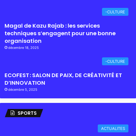
-CULTURE
Magal de Kazu Rajab : les services
techniques s’engagent pour une bonne
organisation
décembre 18, 2025
-CULTURE
ECOFEST : SALON DE PAIX, DE CRÉATIVITÉ ET
D’INNOVATION
décembre 5, 2025
SPORTS
ACTUALITES