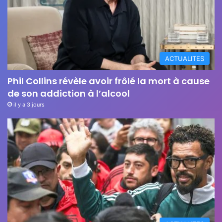
ACTUALITES
Phil Collins révèle avoir frôlé la mort à cause
de son addiction à l’alcool
il y a 3 jours