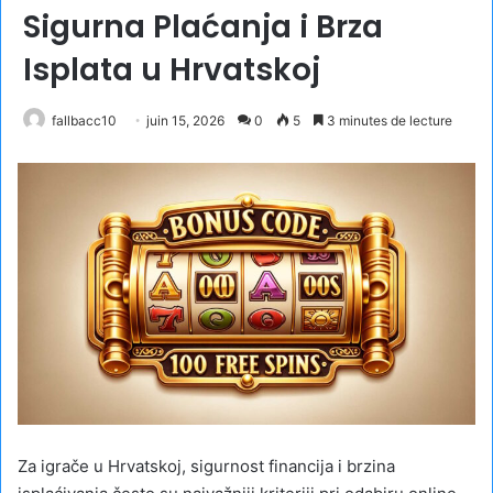
Sigurna Plaćanja i Brza
Isplata u Hrvatskoj
fallbacc10
juin 15, 2026
0
5
3 minutes de lecture
Za igrače u Hrvatskoj, sigurnost financija i brzina