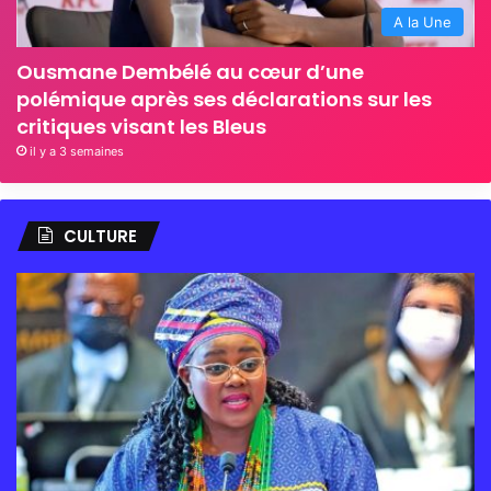
A la Une
Ousmane Dembélé au cœur d’une
polémique après ses déclarations sur les
critiques visant les Bleus
il y a 3 semaines
CULTURE