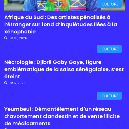
-CULTURE
Afrique du Sud : Des artistes pénalisés à
l’étranger sur fond d’inquiétudes liées à la
xénophobie
juin 16, 2026
-CULTURE
Nécrologie : Djibril Gaby Gaye, figure
emblématique de la salsa sénégalaise, s’est
éteint
juin 6, 2026
-CULTURE
Yeumbeul : Démantèlement d’un réseau
d’avortement clandestin et de vente illicite
de médicaments