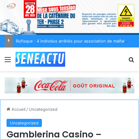
Rufisque : 4 individus arrêtés pour association de malfaiteurs et tentative de trafic de faux billets
Menu
R
Accueil
/
Uncategorized
Uncategorized
Gamblerina Casino –