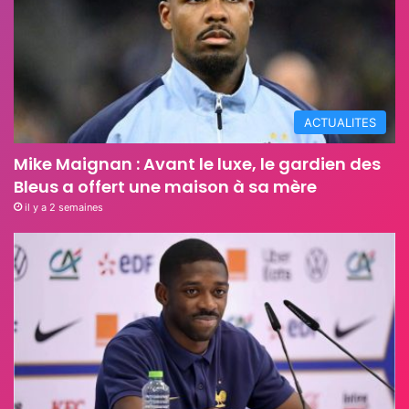
ACTUALITES
Mike Maignan : Avant le luxe, le gardien des
Bleus a offert une maison à sa mère
il y a 2 semaines