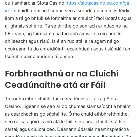
duit amharc ar Slota Casino
https://slotacasino.eu.com/ga-
ie
. I ndiaidh dom an t-ionad seo a scrúdú go mion, is féidir
liom a rá go bhfuil sé lonnaithe ar chluichí faoi údarás agus
ar ghnáis soiléire. Tá sé dírithe go sonrach ar ndaoine na
hÉireann, ag tairiscint chaitheamh aimsire a oireann le
dhílseacht agus rialú. Is é an rud atá le rá agam ná go
gcuireann tú do chreidiúint i gcaighdeán agus i slándáil an
tsuímh nuair a imríonn tú anseo.
Forbhreathnú ar na Cluichí
Ceadúnaithe atá ar Fáil
Tá rogha mhór cluichí faoi cheadúnas ar fáil ag Slota
Casino. Ligeann sé seo ar do chumas siamsaíocht a bhaint
as cearbhachas go sábháilte. Ó mo chuid athbhreithnithe,
seo na catagóirí is mó atá le fáil: slotanna, cluichí stáitse,
cártaí, agus cluichí beo. Déanann údaráis neamhspleácha
scrúdú ar gach cluiche chun a gcothroime a dheimhniú. Tá