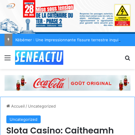
Kébémer : Une impressionnante fissure terrestre inquiète les populations de plusieurs villages
Menu
R
Accueil
/
Uncategorized
Uncategorized
Slota Casino: Caitheamh