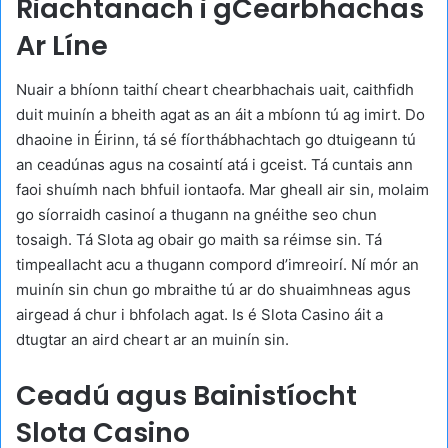
Riachtanach i gCearbhachas
Ar Líne
Nuair a bhíonn taithí cheart chearbhachais uait, caithfidh
duit muinín a bheith agat as an áit a mbíonn tú ag imirt. Do
dhaoine in Éirinn, tá sé fíorthábhachtach go dtuigeann tú
an ceadúnas agus na cosaintí atá i gceist. Tá cuntais ann
faoi shuímh nach bhfuil iontaofa. Mar gheall air sin, molaim
go síorraidh casinoí a thugann na gnéithe seo chun
tosaigh. Tá Slota ag obair go maith sa réimse sin. Tá
timpeallacht acu a thugann compord d’imreoirí. Ní mór an
muinín sin chun go mbraithe tú ar do shuaimhneas agus
airgead á chur i bhfolach agat. Is é Slota Casino áit a
dtugtar an aird cheart ar an muinín sin.
Ceadú agus Bainistíocht
Slota Casino