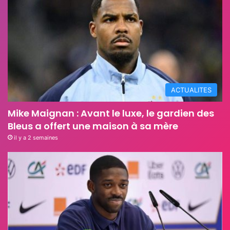
ACTUALITES
Mike Maignan : Avant le luxe, le gardien des
Bleus a offert une maison à sa mère
il y a 2 semaines