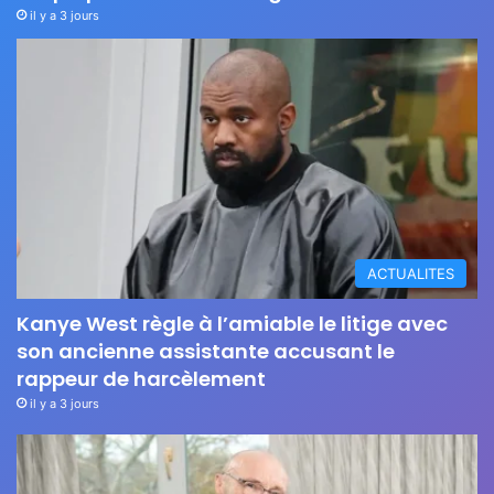
il y a 3 jours
ACTUALITES
Kanye West règle à l’amiable le litige avec
son ancienne assistante accusant le
rappeur de harcèlement
il y a 3 jours