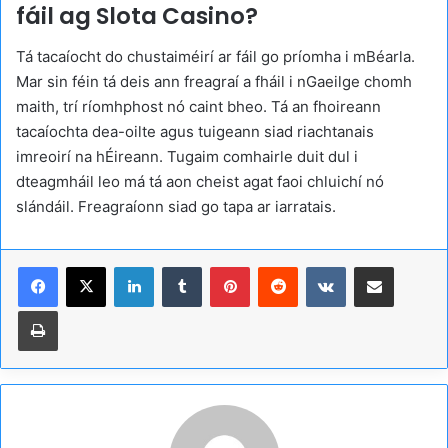
fáil ag Slota Casino?
Tá tacaíocht do chustaiméirí ar fáil go príomha i mBéarla.
Mar sin féin tá deis ann freagraí a fháil i nGaeilge chomh
maith, trí ríomhphost nó caint bheo. Tá an fhoireann
tacaíochta dea-oilte agus tuigeann siad riachtanais
imreoirí na hÉireann. Tugaim comhairle duit dul i
dteagmháil leo má tá aon cheist agat faoi chluichí nó
slándáil. Freagraíonn siad go tapa ar iarratais.
Linkedin
Tumblr
Pinterest
Reddit
VKontakte
Partager par email
Imprimer