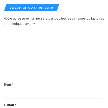
Laisser un commentaire
Votre adresse e-mail ne sera pas publiée.
Les champs obligatoires
sont indiqués avec
*
C
o
m
m
e
n
t
a
Nom
*
i
r
e
E-mail
*