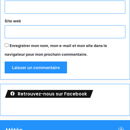
*
Site web
Enregistrer mon nom, mon e-mail et mon site dans le
navigateur pour mon prochain commentaire.
Retrouvez-nous sur Facebook
Météo