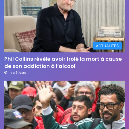
ACTUALITES
Phil Collins révèle avoir frôlé la mort à cause
de son addiction à l’alcool
il y a 3 jours