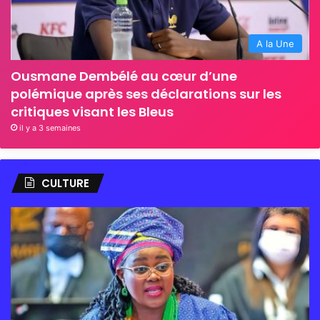
A la Une
Ousmane Dembélé au cœur d’une
polémique après ses déclarations sur les
critiques visant les Bleus
il y a 3 semaines
CULTURE