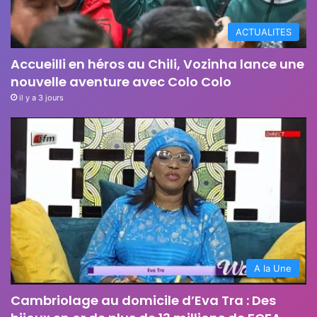
ACTUALITES
Accueilli en héros au Chili, Vozinha lance une
nouvelle aventure avec Colo Colo
il y a 3 jours
A la Une
Cambriolage au domicile d’Eva Tra : Des