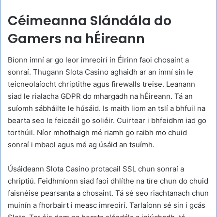
Céimeanna Slándála do
Gamers na hÉireann
Bíonn imní ar go leor imreoirí in Éirinn faoi chosaint a
sonraí. Thugann Slota Casino aghaidh ar an imní sin le
teicneolaíocht chriptithe agus firewalls treise. Leanann
siad le rialacha GDPR do mhargadh na hÉireann. Tá an
suíomh sábháilte le húsáid. Is maith liom an tslí a bhfuil na
bearta seo le feiceáil go soliéir. Cuirtear i bhfeidhm iad go
torthúil. Níor mhothaigh mé riamh go raibh mo chuid
sonraí i mbaol agus mé ag úsáid an tsuímh.
Úsáideann Slota Casino protacail SSL chun sonraí a
chriptiú. Feidhmíonn siad faoi dhlíthe na tíre chun do chuid
faisnéise pearsanta a chosaint. Tá sé seo riachtanach chun
muinín a fhorbairt i measc imreoirí. Tarlaíonn sé sin i gcás