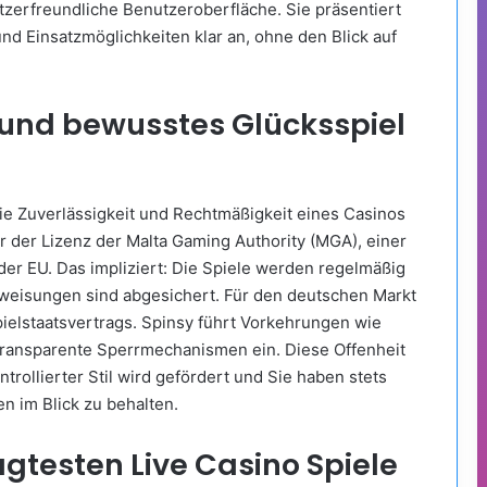
tzerfreundliche Benutzeroberfläche. Sie präsentiert
und Einsatzmöglichkeiten klar an, ohne den Blick auf
 und bewusstes Glücksspiel
die Zuverlässigkeit und Rechtmäßigkeit eines Casinos
r der Lizenz der Malta Gaming Authority (MGA), einer
r EU. Das impliziert: Die Spiele werden regelmäßig
erweisungen sind abgesichert. Für den deutschen Markt
pielstaatsvertrags. Spinsy führt Vorkehrungen wie
 transparente Sperrmechanismen ein. Diese Offenheit
ntrollierter Stil wird gefördert und Sie haben stets
n im Blick zu behalten.
agtesten Live Casino Spiele