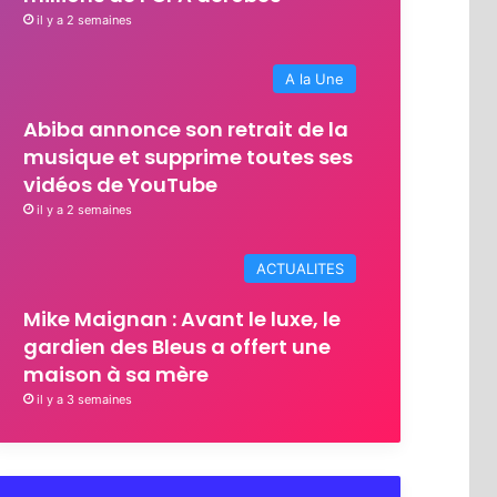
il y a 2 semaines
A la Une
Abiba annonce son retrait de la
musique et supprime toutes ses
vidéos de YouTube
il y a 2 semaines
ACTUALITES
Mike Maignan : Avant le luxe, le
gardien des Bleus a offert une
maison à sa mère
il y a 3 semaines