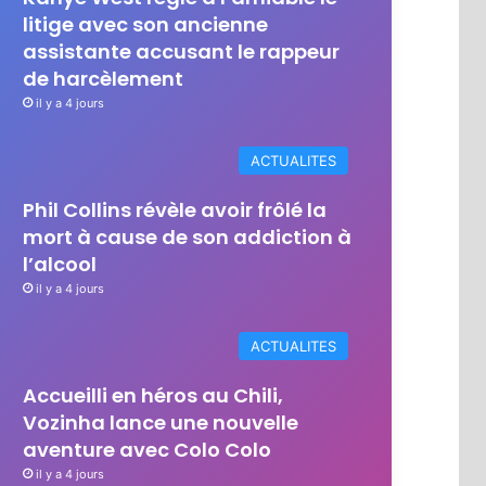
litige avec son ancienne
assistante accusant le rappeur
de harcèlement
il y a 4 jours
ACTUALITES
Phil Collins révèle avoir frôlé la
mort à cause de son addiction à
l’alcool
il y a 4 jours
ACTUALITES
Accueilli en héros au Chili,
Vozinha lance une nouvelle
aventure avec Colo Colo
il y a 4 jours