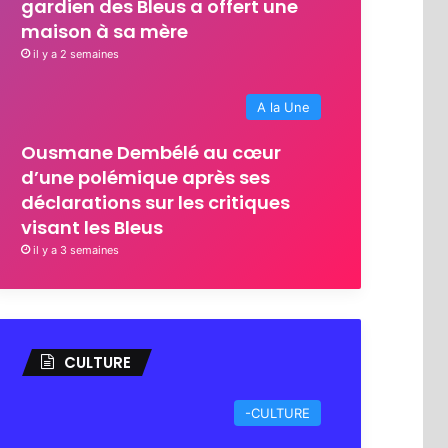
gardien des Bleus a offert une
maison à sa mère
il y a 2 semaines
A la Une
Ousmane Dembélé au cœur
d’une polémique après ses
déclarations sur les critiques
visant les Bleus
il y a 3 semaines
CULTURE
-CULTURE