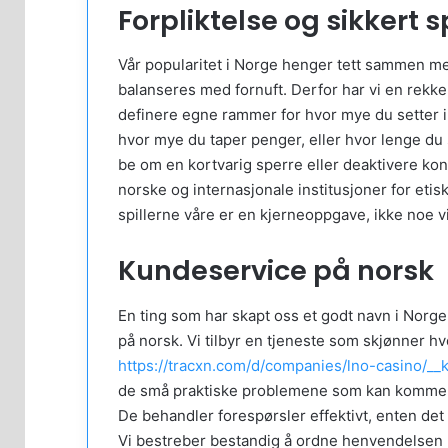
Forpliktelse og sikkert sp
Vår popularitet i Norge henger tett sammen me
balanseres med fornuft. Derfor har vi en rekke 
definere egne rammer for hvor mye du setter 
hvor mye du taper penger, eller hvor lenge du
be om en kortvarig sperre eller deaktivere ko
norske og internasjonale institusjoner for etis
spillerne våre er en kjerneoppgave, ikke noe vi 
Kundeservice på norsk
En ting som har skapt oss et godt navn i Norge
på norsk. Vi tilbyr en tjeneste som skjønner hv
https://tracxn.com/d/companies/lno-casin
de små praktiske problemene som kan komme. Vå
De behandler forespørsler effektivt, enten det 
Vi bestreber bestandig å ordne henvendelsen