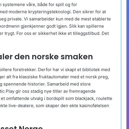
systemene våre, både for spill og for
 med moderne krypteringsteknologi. Den sikrer for at
 seg private. Vi samarbeider kun med de mest etablerte
ordmenn gjenkjenner godt igjen. Slik kan spillerne
 trygt. For oss er sikkerhet ikke et tilleggstilbud. Det
ltaler den norske smaken
pillere foretrekker. Derfor har vi skapt et bibliotek med
er alt fra klassiske fruktautomater med et norsk preg,
og spennende historier. Samarbeid med store
c Play gir oss stadig nye titler av fremragende
r et omfattende utvalg i bordspill som blackjack, roulette
kte live-dealere, som skaper den ekte kasinofølelsen
asset Norge