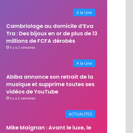
A la Une
Cambriolage au domicile d’Eva
Tra : Des bijoux en or de plus de 13
millions de FCFA dérobés
il y a 2 semaines
A la Une
Abiba annonce son retrait de la
musique et supprime toutes ses
vidéos de YouTube
il y a 2 semaines
ACTUALITES
Mike Maignan : Avant le luxe, le