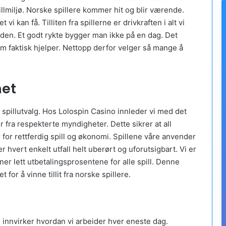
llmiljø. Norske spillere kommer hit og blir værende.
vi kan få. Tilliten fra spillerne er drivkraften i alt vi
 tiden. Et godt rykte bygger man ikke på en dag. Det
m faktisk hjelper. Nettopp derfor velger så mange å
het
spillutvalg. Hos Lolospin Casino innleder vi med det
r fra respekterte myndigheter. Dette sikrer at all
 for rettferdig spill og økonomi. Spillene våre anvender
er hvert enkelt utfall helt uberørt og uforutsigbart. Vi er
er lett utbetalingsprosentene for alle spill. Denne
 for å vinne tillit fra norske spillere.
 innvirker hvordan vi arbeider hver eneste dag.