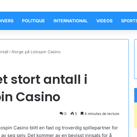
DIVERS
POLITIQUE
INTERNATIONAL
VIDEOS
SPORT
 antall i Norge på Lolospin Casino
t stort antall i
in Casino
0
5
4 minutes de lecture
pin Casino blitt en fast og troverdig spillepartner for
e av seg selv. Det kommer av en bevisst innsats for å