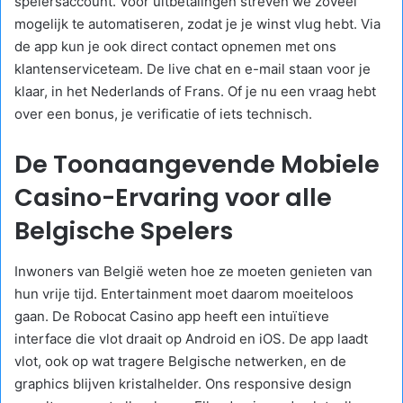
spelersaccount. Voor uitbetalingen streven we zoveel
mogelijk te automatiseren, zodat je je winst vlug hebt. Via
de app kun je ook direct contact opnemen met ons
klantenserviceteam. De live chat en e-mail staan voor je
klaar, in het Nederlands of Frans. Of je nu een vraag hebt
over een bonus, je verificatie of iets technisch.
De Toonaangevende Mobiele
Casino-Ervaring voor alle
Belgische Spelers
Inwoners van België weten hoe ze moeten genieten van
hun vrije tijd. Entertainment moet daarom moeiteloos
gaan. De Robocat Casino app heeft een intuïtieve
interface die vlot draait op Android en iOS. De app laadt
vlot, ook op wat tragere Belgische netwerken, en de
graphics blijven kristalhelder. Ons responsive design