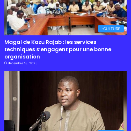
-CULTURE
Magal de Kazu Rajab : les services
techniques s’engagent pour une bonne
organisation
décembre 18, 2025