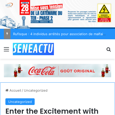
La LONASE dément tout contrat de 50 millions de FCFA avec Fénial Digital
Menu
R
Accueil
/
Uncategorized
Uncategorized
Enter the Excitement with