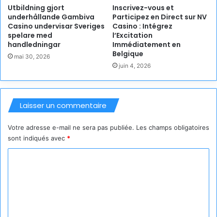
Utbildning gjort
Inscrivez-vous et
underhållande Gambiva
Participez en Direct sur NV
Casino undervisar Sveriges
Casino : Intégrez
spelare med
l’Excitation
handledningar
Immédiatement en
Belgique
mai 30, 2026
juin 4, 2026
Laisser un commentaire
Votre adresse e-mail ne sera pas publiée.
Les champs obligatoires
sont indiqués avec
*
C
o
m
m
e