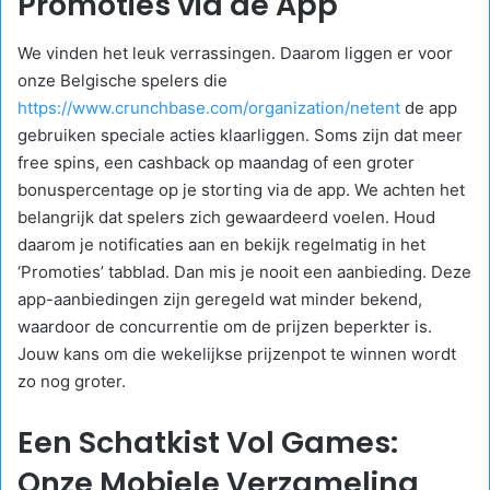
Promoties via de App
We vinden het leuk verrassingen. Daarom liggen er voor
onze Belgische spelers die
https://www.crunchbase.com/organization/netent
de app
gebruiken speciale acties klaarliggen. Soms zijn dat meer
free spins, een cashback op maandag of een groter
bonuspercentage op je storting via de app. We achten het
belangrijk dat spelers zich gewaardeerd voelen. Houd
daarom je notificaties aan en bekijk regelmatig in het
‘Promoties’ tabblad. Dan mis je nooit een aanbieding. Deze
app-aanbiedingen zijn geregeld wat minder bekend,
waardoor de concurrentie om de prijzen beperkter is.
Jouw kans om die wekelijkse prijzenpot te winnen wordt
zo nog groter.
Een Schatkist Vol Games:
Onze Mobiele Verzameling