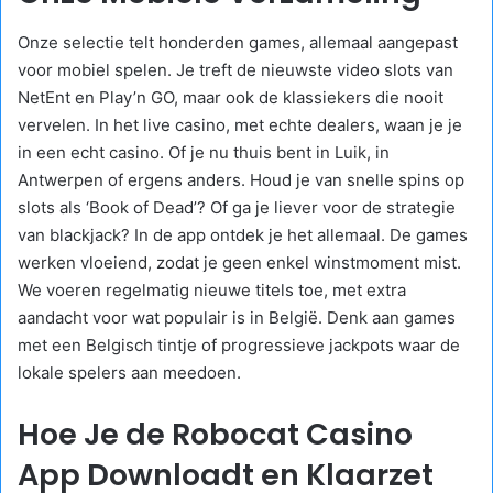
Onze selectie telt honderden games, allemaal aangepast
voor mobiel spelen. Je treft de nieuwste video slots van
NetEnt en Play’n GO, maar ook de klassiekers die nooit
vervelen. In het live casino, met echte dealers, waan je je
in een echt casino. Of je nu thuis bent in Luik, in
Antwerpen of ergens anders. Houd je van snelle spins op
slots als ‘Book of Dead’? Of ga je liever voor de strategie
van blackjack? In de app ontdek je het allemaal. De games
werken vloeiend, zodat je geen enkel winstmoment mist.
We voeren regelmatig nieuwe titels toe, met extra
aandacht voor wat populair is in België. Denk aan games
met een Belgisch tintje of progressieve jackpots waar de
lokale spelers aan meedoen.
Hoe Je de Robocat Casino
App Downloadt en Klaarzet