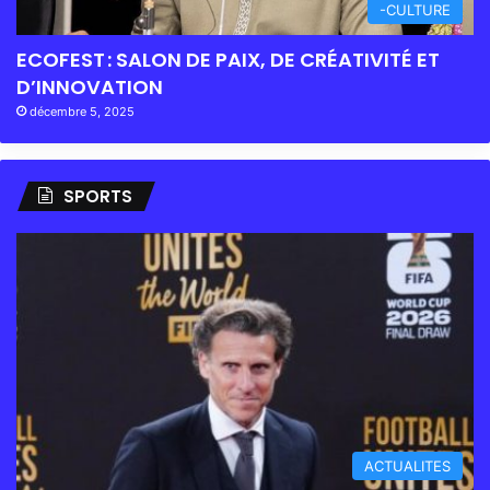
-CULTURE
ECOFEST : SALON DE PAIX, DE CRÉATIVITÉ ET
D’INNOVATION
décembre 5, 2025
SPORTS
ACTUALITES