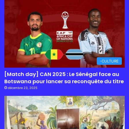
-CULTURE
[Match day] CAN 2025 : Le Sénégal face au
Botswana pour lancer sa reconquête du titre
décembre 23, 2025