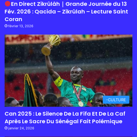
En Direct Zikrûlâh｜Grande Journée du 13
Fév. 2026 : Qacida – Zikrûlah – Lecture Saint
Coran
février 13, 2026
-CULTURE
Can 2025 : Le Silence De La Fifa Et De La Caf
Après Le Sacre Du Sénégal Fait Polémique
janvier 24, 2026