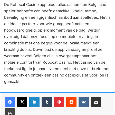
De Robocat Casino app biedt alles samen een Belgische
speler behoefte aan heeft: gemakkelijkheid, tempo,
beveiliging en een gigantisch aanbod aan spelletjes. Het is
de ideale partner voor wie graag heeft actie en
hoogwaardigheid, op elk moment van de dag. We zijn
overtuigd dat onze focus op de mobiele ervaring, in
combinatie met ons begrip voor de lokale markt, een
krachtig duo is. Download de app vandaag en proef zelf
waaraan zoveel Belgen al zijn overgestapt naar het
mobiele comfort van Robocat Casino. Het casino van de
toekomst ligt in je hand. Neem deel met onze uitbreidende
community en ontdek een casino dat exclusief voor jou is
gemaakt.
Linkedin
Tumblr
Pinterest
Reddit
VKontakte
Partager par email
Imprimer