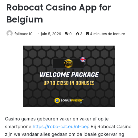
Robocat Casino App for
Belgium
fallbacc10
juin 5, 2026
0
3
4 minutes de lecture
Casino games gebeuren vaker en vaker af op je
smartphone
https://robo-cat.eu/nl-be/
. Bij Robocat Casino
zijn we vandaar alles gedaan om de ideale gokervaring