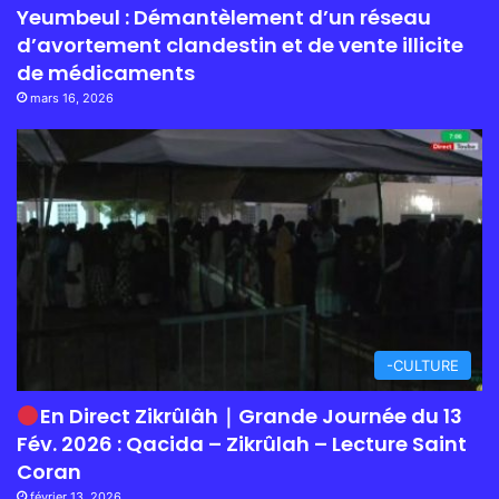
Yeumbeul : Démantèlement d’un réseau
d’avortement clandestin et de vente illicite
de médicaments
mars 16, 2026
-CULTURE
En Direct Zikrûlâh｜Grande Journée du 13
Fév. 2026 : Qacida – Zikrûlah – Lecture Saint
Coran
février 13, 2026