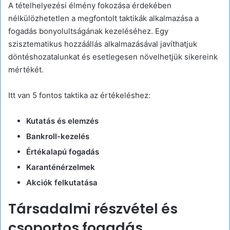
A tételhelyezési élmény fokozása érdekében
nélkülözhetetlen a megfontolt taktikák alkalmazása a
fogadás bonyolultságának kezeléséhez. Egy
szisztematikus hozzáállás alkalmazásával javíthatjuk
döntéshozatalunkat és esetlegesen növelhetjük sikereink
mértékét.
Itt van 5 fontos taktika az értékeléshez:
Kutatás és elemzés
Bankroll-kezelés
Értékalapú fogadás
Karanténérzelmek
Akciók felkutatása
Társadalmi részvétel és
csoportos fogadás