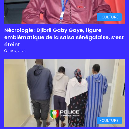
-CULTURE
Nécrologie : Djibril Gaby Gaye, figure
emblématique de la salsa sénégalaise, s’est
éteint
juin 6, 2026
-CULTURE