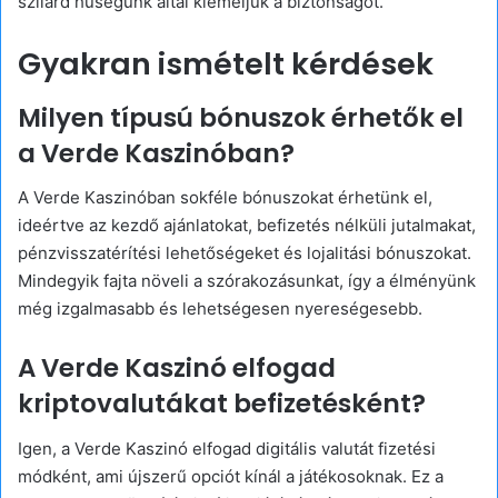
szilárd hűségünk által kiemeljük a biztonságot.
Gyakran ismételt kérdések
Milyen típusú bónuszok érhetők el
a Verde Kaszinóban?
A Verde Kaszinóban sokféle bónuszokat érhetünk el,
ideértve az kezdő ajánlatokat, befizetés nélküli jutalmakat,
pénzvisszatérítési lehetőségeket és lojalitási bónuszokat.
Mindegyik fajta növeli a szórakozásunkat, így a élményünk
még izgalmasabb és lehetségesen nyereségesebb.
A Verde Kaszinó elfogad
kriptovalutákat befizetésként?
Igen, a Verde Kaszinó elfogad digitális valutát fizetési
módként, ami újszerű opciót kínál a játékosoknak. Ez a