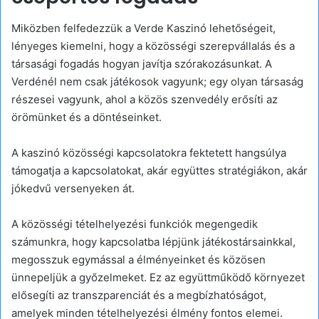
Miközben felfedezzük a Verde Kaszinó lehetőségeit,
lényeges kiemelni, hogy a közösségi szerepvállalás és a
társasági fogadás hogyan javítja szórakozásunkat. A
Verdénél nem csak játékosok vagyunk; egy olyan társaság
részesei vagyunk, ahol a közös szenvedély erősíti az
örömünket és a döntéseinket.
A kaszinó közösségi kapcsolatokra fektetett hangsúlya
támogatja a kapcsolatokat, akár együttes stratégiákon, akár
jókedvű versenyeken át.
A közösségi tételhelyezési funkciók megengedik
számunkra, hogy kapcsolatba lépjünk játékostársainkkal,
megosszuk egymással a élményeinket és közösen
ünnepeljük a győzelmeket. Ez az együttműködő környezet
elősegíti az transzparenciát és a megbízhatóságot,
amelyek minden tételhelyezési élmény fontos elemei.