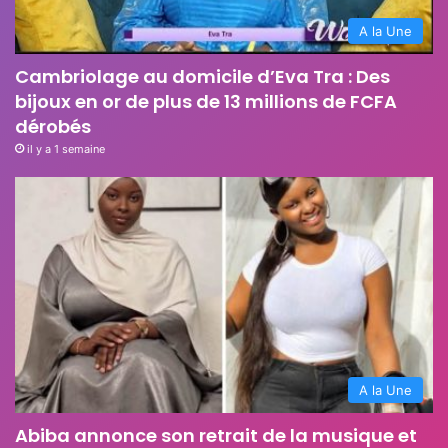
A la Une
Cambriolage au domicile d’Eva Tra : Des
bijoux en or de plus de 13 millions de FCFA
dérobés
il y a 1 semaine
A la Une
Abiba annonce son retrait de la musique et