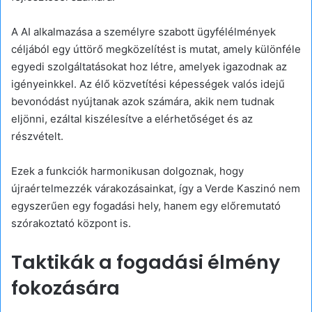
A AI alkalmazása a személyre szabott ügyfélélmények
céljából egy úttörő megközelítést is mutat, amely különféle
egyedi szolgáltatásokat hoz létre, amelyek igazodnak az
igényeinkkel. Az élő közvetítési képességek valós idejű
bevonódást nyújtanak azok számára, akik nem tudnak
eljönni, ezáltal kiszélesítve a elérhetőséget és az
részvételt.
Ezek a funkciók harmonikusan dolgoznak, hogy
újraértelmezzék várakozásainkat, így a Verde Kaszinó nem
egyszerűen egy fogadási hely, hanem egy előremutató
szórakoztató központ is.
Taktikák a fogadási élmény
fokozására