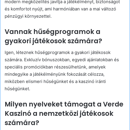
modern megközelítés javítja a játékélményt, biztonságot
és komfortot nyújt, ami harmóniában van a mai változó
pénzügyi környezettel.
Vannak hűségprogramok a
gyakori játékosok számára?
Igen, léteznek hűségprogramok a gyakori játékosok
számára. Exkluzív bónuszokban, egyedi ajánlatokban és
speciális promóciókban részesülhetünk, amelyek
mindegyike a játékélményünk fokozását célozza,
miközben elismeri hűségünket és a kaszinó iránti
hűségünket.
Milyen nyelveket támogat a Verde
Kaszinó a nemzetközi játékosok
számára?