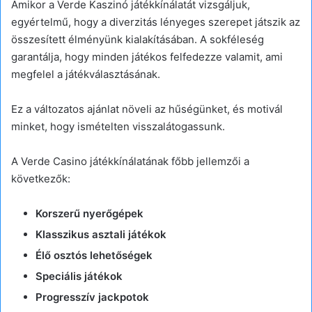
Amikor a Verde Kaszinó játékkínálatát vizsgáljuk,
egyértelmű, hogy a diverzitás lényeges szerepet játszik az
összesített élményünk kialakításában. A sokféleség
garantálja, hogy minden játékos felfedezze valamit, ami
megfelel a játékválasztásának.
Ez a változatos ajánlat növeli az hűségünket, és motivál
minket, hogy ismételten visszalátogassunk.
A Verde Casino játékkínálatának főbb jellemzői a
következők:
Korszerű nyerőgépek
Klasszikus asztali játékok
Élő osztós lehetőségek
Speciális játékok
Progresszív jackpotok