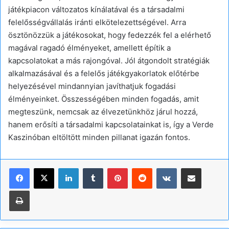
játékpiacon változatos kínálatával és a társadalmi
felelősségvállalás iránti elkötelezettségével. Arra
ösztönözzük a játékosokat, hogy fedezzék fel a elérhető
magával ragadó élményeket, amellett építik a
kapcsolatokat a más rajongóval. Jól átgondolt stratégiák
alkalmazásával és a felelős játékgyakorlatok előtérbe
helyezésével mindannyian javíthatjuk fogadási
élményeinket. Összességében minden fogadás, amit
megteszünk, nemcsak az élvezetünkhöz járul hozzá,
hanem erősíti a társadalmi kapcsolatainkat is, így a Verde
Kaszinóban eltöltött minden pillanat igazán fontos.
Linkedin
Tumblr
Pinterest
Reddit
VKontakte
Partager par email
Imprimer