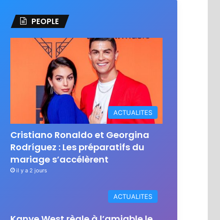
PEOPLE
ACTUALITES
Cristiano Ronaldo et Georgina
Rodríguez : Les préparatifs du
mariage s’accélèrent
il y a 2 jours
ACTUALITES
Kanye West règle à l’amiable le