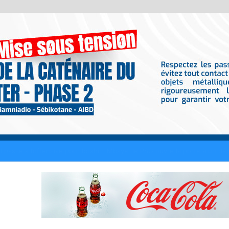
 Madrid tout proche de boucler le transfert de Yan Diomandé pour 140 