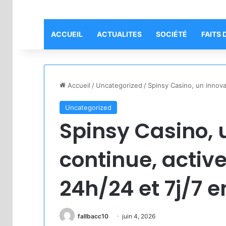
ACCUEIL
ACTUALITES
SOCIÉTÉ
FAITS 
Accueil
/
Uncategorized
/
Spinsy Casino, un innova
Uncategorized
Spinsy Casino, 
continue, activ
24h/24 et 7j/7 
fallbacc10
juin 4, 2026