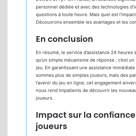
personnel dédiée et avec des technologies d’I
questions à toute heure. Mais quel est l’impac
Découvrons ensemble les avantages et les co
En conclusion
En résumé, le service d’assistance 24 heures s
qu’un simple mécanisme de réponse ; c’est un a
jeu. En garantissant une assistance immédiate 
sommes plus de simples joueurs, mais des par
l’avenir du jeu en ligne, cet engagement enver
nous rend impatients de découvrir les nouveau
joueurs.
Impact sur la confianc
joueurs