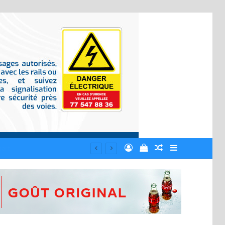
Connexion
Voir votre panier
Article Aléatoire
Sidebar (barr
M€