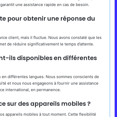
garantit une assistance rapide en cas de besoin.
nte pour obtenir une réponse du
ice client, mais il fluctue. Nous avons constaté que les
et de réduire significativement le temps d’attente.
nt-ils disponibles en différentes
es en différentes langues. Nous sommes conscients de
ïté et nous nous engageons à fournir une assistance
ce international, en permanence.
ce sur des appareils mobiles ?
os appareils mobiles à tout moment. Cette flexibilité