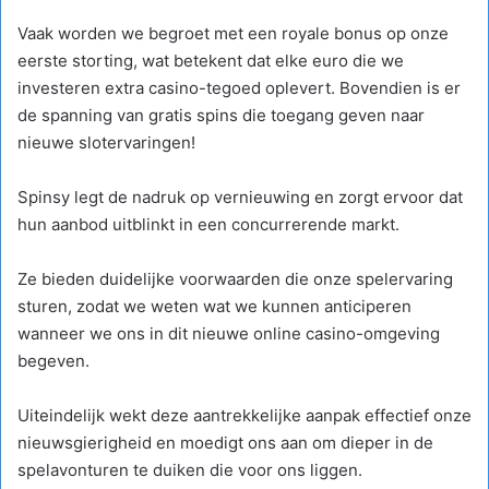
Vaak worden we begroet met een royale bonus op onze
eerste storting, wat betekent dat elke euro die we
investeren extra casino-tegoed oplevert. Bovendien is er
de spanning van gratis spins die toegang geven naar
nieuwe slotervaringen!
Spinsy legt de nadruk op vernieuwing en zorgt ervoor dat
hun aanbod uitblinkt in een concurrerende markt.
Ze bieden duidelijke voorwaarden die onze spelervaring
sturen, zodat we weten wat we kunnen anticiperen
wanneer we ons in dit nieuwe online casino-omgeving
begeven.
Uiteindelijk wekt deze aantrekkelijke aanpak effectief onze
nieuwsgierigheid en moedigt ons aan om dieper in de
spelavonturen te duiken die voor ons liggen.