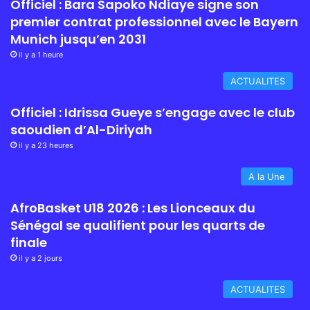
Officiel : Bara Sapoko Ndiaye signe son
premier contrat professionnel avec le Bayern
Munich jusqu’en 2031
il y a 1 heure
ACTUALITES
Officiel : Idrissa Gueye s’engage avec le club
saoudien d’Al-Diriyah
il y a 23 heures
A la Une
AfroBasket U18 2026 : Les Lionceaux du
Sénégal se qualifient pour les quarts de
finale
il y a 2 jours
ACTUALITES