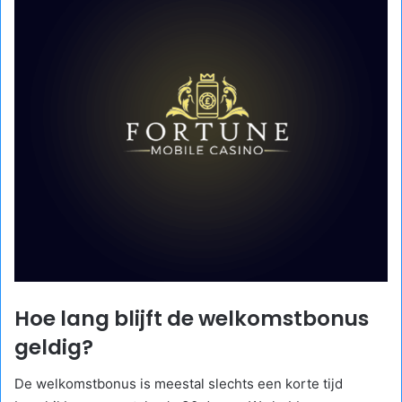
Hoe lang blijft de welkomstbonus
geldig?
De welkomstbonus is meestal slechts een korte tijd