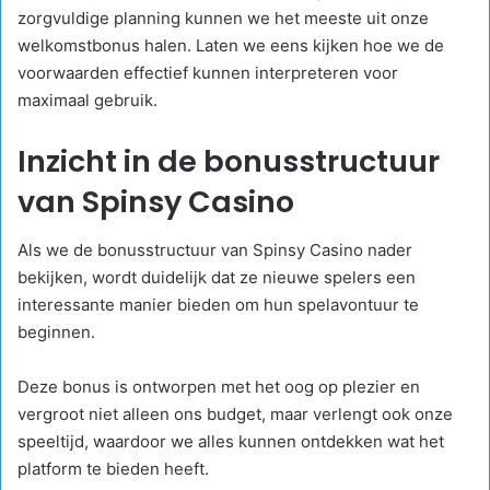
zorgvuldige planning kunnen we het meeste uit onze
welkomstbonus halen. Laten we eens kijken hoe we de
voorwaarden effectief kunnen interpreteren voor
maximaal gebruik.
Inzicht in de bonusstructuur
van Spinsy Casino
Als we de bonusstructuur van Spinsy Casino nader
bekijken, wordt duidelijk dat ze nieuwe spelers een
interessante manier bieden om hun spelavontuur te
beginnen.
Deze bonus is ontworpen met het oog op plezier en
vergroot niet alleen ons budget, maar verlengt ook onze
speeltijd, waardoor we alles kunnen ontdekken wat het
platform te bieden heeft.