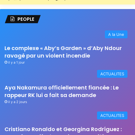
PEOPLE
A la Une
Le complexe « Aby’s Garden » d’Aby Ndour
ravagé par un violent incendie
il y a 1 jour
ACTUALITES
Aya Nakamura officiellement fiancée : Le
rappeur RK lui a fait sa demande
il y a 2 jours
ACTUALITES
Cristiano Ronaldo et Georgina Rodríguez :