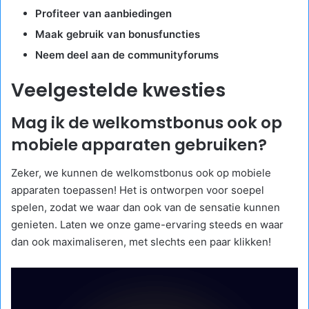
Profiteer van aanbiedingen
Maak gebruik van bonusfuncties
Neem deel aan de communityforums
Veelgestelde kwesties
Mag ik de welkomstbonus ook op
mobiele apparaten gebruiken?
Zeker, we kunnen de welkomstbonus ook op mobiele
apparaten toepassen! Het is ontworpen voor soepel
spelen, zodat we waar dan ook van de sensatie kunnen
genieten. Laten we onze game-ervaring steeds en waar
dan ook maximaliseren, met slechts een paar klikken!