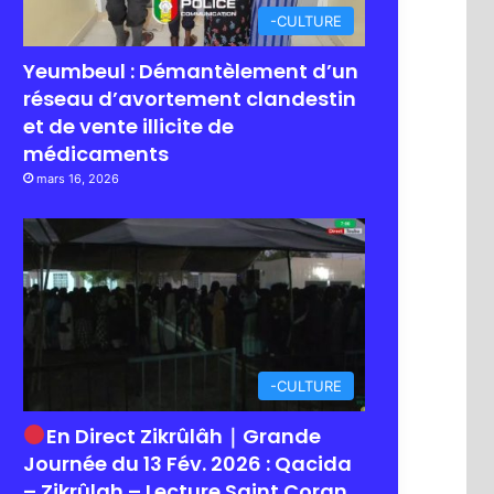
-CULTURE
Yeumbeul : Démantèlement d’un
réseau d’avortement clandestin
et de vente illicite de
médicaments
mars 16, 2026
-CULTURE
En Direct Zikrûlâh｜Grande
Journée du 13 Fév. 2026 : Qacida
– Zikrûlah – Lecture Saint Coran