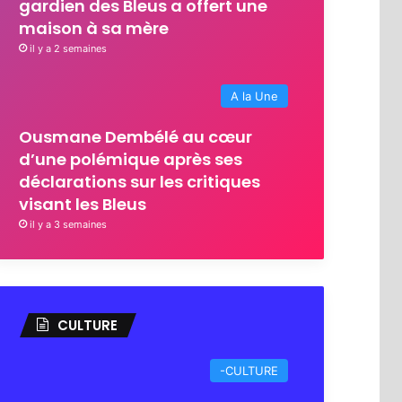
gardien des Bleus a offert une
maison à sa mère
il y a 2 semaines
A la Une
Ousmane Dembélé au cœur
d’une polémique après ses
déclarations sur les critiques
visant les Bleus
il y a 3 semaines
CULTURE
-CULTURE