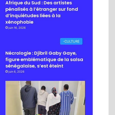
Afrique du Sud : Des artistes
pénalisés à l’étranger sur fond
d’inquiétudes liées à la
xénophobie
juin 16, 2026
-CULTURE
Nécrologie : Djibril Gaby Gaye,
figure emblématique de la salsa
sénégalaise, s’est éteint
juin 6, 2026