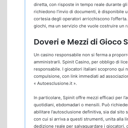
diretta, con risposte in tempo reale durante gli
richiedono l’invio di documenti, è disponibile u
cortesia degli operatori arricchiscono l’offert
giochi, ma un servizio che vuole costruire un ra
Doveri e Mezzi di Gioco 
Un casino responsabile non si ferma a proporre
amministrarli. Spinit Casino, per obbligo di lic
responsabile. I giocatori italiani scoprono qui n
compulsione, con link immediati ad associazio
« Autoesclusione.it ».
In particolare, Spinit offre mezzi efficaci per l’
quotidiani, ebdomadari o mensili. Può richieder
abilitare l’autosclusione definitiva, sia dal sito
con cui si arriva a questi strumenti, unita alla
dedizione reale per salvaguardare i giocatori, 