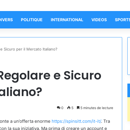
DIVERS
POLITIQUE
INTERNATIONAL
VIDEOS
SPORT
e Sicuro per il Mercato Italiano?
Regolare e Sicuro
taliano?
0
5
5 minutes de lecture
 fronte a un’offerta enorme
https://spinsitt.com/it-it/
. Tra
 con la sua iniziativa. Ma prima di creare un account e