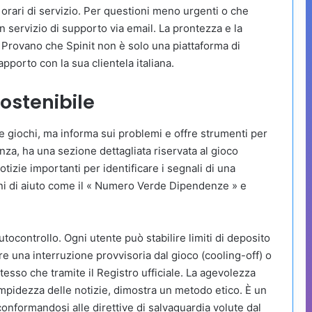
 orari di servizio. Per questioni meno urgenti o che
n servizio di supporto via email. La prontezza e la
a. Provano che Spinit non è solo una piattaforma di
pporto con la sua clientela italiana.
Sostenibile
 giochi, ma informa sui problemi e offre strumenti per
enza, ha una sezione dettagliata riservata al gioco
otizie importanti per identificare i segnali di una
ni di aiuto come il « Numero Verde Dipendenze » e
autocontrollo. Ogni utente può stabilire limiti di deposito
e una interruzione provvisoria dal gioco (cooling-off) o
 stesso che tramite il Registro ufficiale. La agevolezza
 limpidezza delle notizie, dimostra un metodo etico. È un
conformandosi alle direttive di salvaguardia volute dal