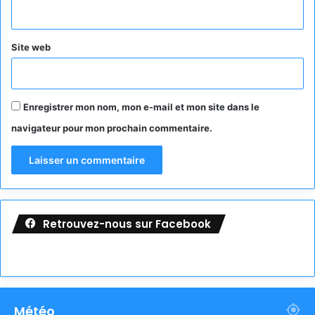
*
Site web
Enregistrer mon nom, mon e-mail et mon site dans le
navigateur pour mon prochain commentaire.
Retrouvez-nous sur Facebook
Météo