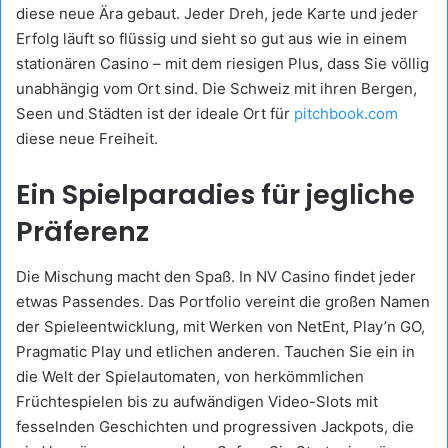
diese neue Ära gebaut. Jeder Dreh, jede Karte und jeder
Erfolg läuft so flüssig und sieht so gut aus wie in einem
stationären Casino – mit dem riesigen Plus, dass Sie völlig
unabhängig vom Ort sind. Die Schweiz mit ihren Bergen,
Seen und Städten ist der ideale Ort für
pitchbook.com
diese neue Freiheit.
Ein Spielparadies für jegliche
Präferenz
Die Mischung macht den Spaß. In NV Casino findet jeder
etwas Passendes. Das Portfolio vereint die großen Namen
der Spieleentwicklung, mit Werken von NetEnt, Play’n GO,
Pragmatic Play und etlichen anderen. Tauchen Sie ein in
die Welt der Spielautomaten, von herkömmlichen
Früchtespielen bis zu aufwändigen Video-Slots mit
fesselnden Geschichten und progressiven Jackpots, die