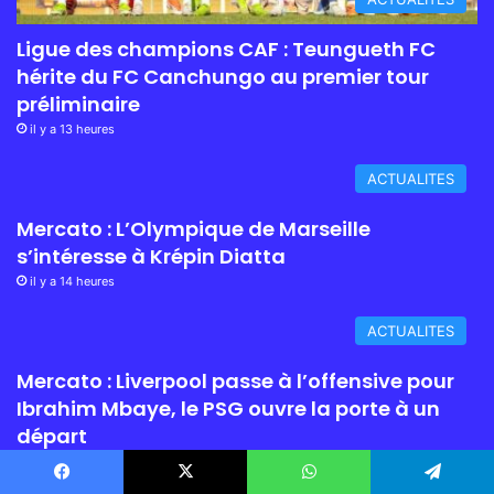
Ligue des champions CAF : Teungueth FC
hérite du FC Canchungo au premier tour
préliminaire
il y a 13 heures
ACTUALITES
Mercato : L’Olympique de Marseille
s’intéresse à Krépin Diatta
il y a 14 heures
ACTUALITES
Mercato : Liverpool passe à l’offensive pour
Ibrahim Mbaye, le PSG ouvre la porte à un
départ
il y a 1 jour
Facebook
X
WhatsApp
Telegram