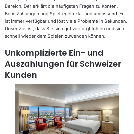
Bereich. Der erklärt die häufigsten Fragen zu Konten,
Boni, Zahlungen und Spielregeln klar und umfassend. Er
ist immer verfügbar und löst viele Probleme in Sekunden.
Unser Ziel ist, dass Sie sich gut versorgt fühlen und sich
schnell wieder dem Spielen zuwenden können.
Unkomplizierte Ein- und
Auszahlungen für Schweizer
Kunden