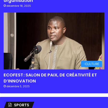
organisation
décembre 18, 2025
-CULTURE
ECOFEST : SALON DE PAIX, DE CRÉATIVITÉ ET
D’INNOVATION
décembre 5, 2025
SPORTS