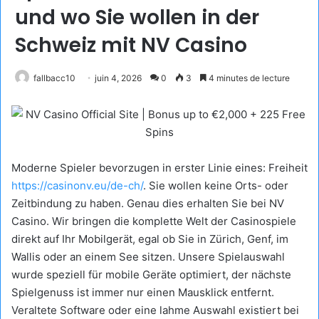
und wo Sie wollen in der
Schweiz mit NV Casino
fallbacc10
juin 4, 2026
0
3
4 minutes de lecture
Moderne Spieler bevorzugen in erster Linie eines: Freiheit
https://casinonv.eu/de-ch/
. Sie wollen keine Orts- oder
Zeitbindung zu haben. Genau dies erhalten Sie bei NV
Casino. Wir bringen die komplette Welt der Casinospiele
direkt auf Ihr Mobilgerät, egal ob Sie in Zürich, Genf, im
Wallis oder an einem See sitzen. Unsere Spielauswahl
wurde speziell für mobile Geräte optimiert, der nächste
Spielgenuss ist immer nur einen Mausklick entfernt.
Veraltete Software oder eine lahme Auswahl existiert bei