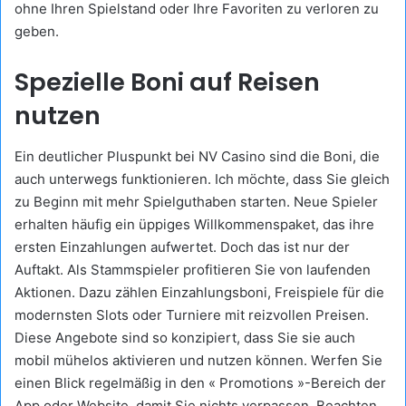
ohne Ihren Spielstand oder Ihre Favoriten zu verloren zu
geben.
Spezielle Boni auf Reisen
nutzen
Ein deutlicher Pluspunkt bei NV Casino sind die Boni, die
auch unterwegs funktionieren. Ich möchte, dass Sie gleich
zu Beginn mit mehr Spielguthaben starten. Neue Spieler
erhalten häufig ein üppiges Willkommenspaket, das ihre
ersten Einzahlungen aufwertet. Doch das ist nur der
Auftakt. Als Stammspieler profitieren Sie von laufenden
Aktionen. Dazu zählen Einzahlungsboni, Freispiele für die
modernsten Slots oder Turniere mit reizvollen Preisen.
Diese Angebote sind so konzipiert, dass Sie sie auch
mobil mühelos aktivieren und nutzen können. Werfen Sie
einen Blick regelmäßig in den « Promotions »-Bereich der
App oder Website, damit Sie nichts verpassen. Beachten