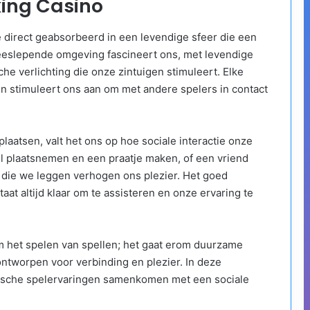
king Casino
 direct geabsorbeerd in een levendige sfeer die een
eeslepende omgeving fascineert ons, met levendige
he verlichting die onze zintuigen stimuleert. Elke
en stimuleert ons aan om met andere spelers in contact
aatsen, valt het ons op hoe sociale interactie onze
fel plaatsnemen en een praatje maken, of een vriend
 die we leggen verhogen ons plezier. Het goed
aat altijd klaar om te assisteren en onze ervaring te
om het spelen van spellen; het gaat erom duurzame
ontworpen voor verbinding en plezier. In deze
ische spelervaringen samenkomen met een sociale