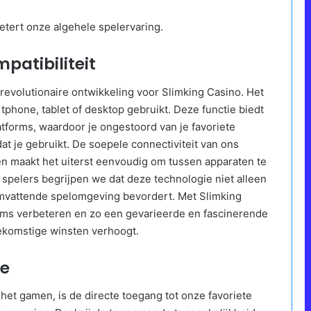
etert onze algehele spelervaring.
patibiliteit
revolutionaire ontwikkeling voor Slimking Casino. Het
phone, tablet of desktop gebruikt. Deze functie biedt
atforms, waardoor je ongestoord van je favoriete
at je gebruikt. De soepele connectiviteit van ons
en maakt het uiterst eenvoudig om tussen apparaten te
 spelers begrijpen we dat deze technologie niet alleen
omvattende spelomgeving bevordert. Met Slimking
forms verbeteren en zo een gevarieerde en fascinerende
oekomstige winsten verhoogt.
me
et gamen, is de directe toegang tot onze favoriete