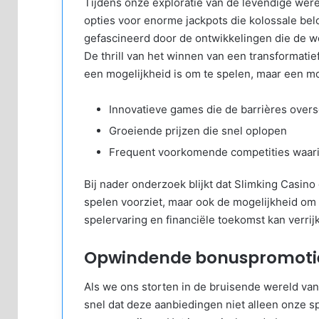
Tijdens onze exploratie van de levendige wer
opties voor enorme jackpots die kolossale bel
gefascineerd door de ontwikkelingen die de 
De thrill van het winnen van een transformatie
een mogelijkheid is om te spelen, maar een 
Innovatieve games die de barrières overs
Groeiende prijzen die snel oplopen
Frequent voorkomende competities waarin 
Bij nader onderzoek blijkt dat Slimking Casino
spelen voorziet, maar ook de mogelijkheid om
spelervaring en financiële toekomst kan verrij
Opwindende bonuspromoti
Als we ons storten in de bruisende wereld van
snel dat deze aanbiedingen niet alleen onze s