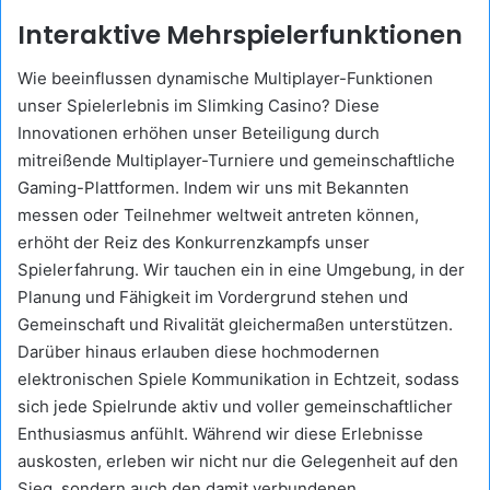
Interaktive Mehrspielerfunktionen
Wie beeinflussen dynamische Multiplayer-Funktionen
unser Spielerlebnis im Slimking Casino? Diese
Innovationen erhöhen unser Beteiligung durch
mitreißende Multiplayer-Turniere und gemeinschaftliche
Gaming-Plattformen. Indem wir uns mit Bekannten
messen oder Teilnehmer weltweit antreten können,
erhöht der Reiz des Konkurrenzkampfs unser
Spielerfahrung. Wir tauchen ein in eine Umgebung, in der
Planung und Fähigkeit im Vordergrund stehen und
Gemeinschaft und Rivalität gleichermaßen unterstützen.
Darüber hinaus erlauben diese hochmodernen
elektronischen Spiele Kommunikation in Echtzeit, sodass
sich jede Spielrunde aktiv und voller gemeinschaftlicher
Enthusiasmus anfühlt. Während wir diese Erlebnisse
auskosten, erleben wir nicht nur die Gelegenheit auf den
Sieg, sondern auch den damit verbundenen