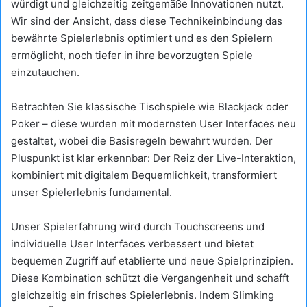
würdigt und gleichzeitig zeitgemäße Innovationen nutzt.
Wir sind der Ansicht, dass diese Technikeinbindung das
bewährte Spielerlebnis optimiert und es den Spielern
ermöglicht, noch tiefer in ihre bevorzugten Spiele
einzutauchen.
Betrachten Sie klassische Tischspiele wie Blackjack oder
Poker – diese wurden mit modernsten User Interfaces neu
gestaltet, wobei die Basisregeln bewahrt wurden. Der
Pluspunkt ist klar erkennbar: Der Reiz der Live-Interaktion,
kombiniert mit digitalem Bequemlichkeit, transformiert
unser Spielerlebnis fundamental.
Unser Spielerfahrung wird durch Touchscreens und
individuelle User Interfaces verbessert und bietet
bequemen Zugriff auf etablierte und neue Spielprinzipien.
Diese Kombination schützt die Vergangenheit und schafft
gleichzeitig ein frisches Spielerlebnis. Indem Slimking