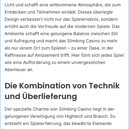
Licht und schafft eine willkommene Atmosphäre, die zum
Entdecken und Teilnehmen einlädt. Dieses überlegte
Design verbessert nicht nur das Spielerlebnis, sondern
erhöht auch die Vorfreude auf die modernen Spiele. Das
Ambiente schafft eine gelungene Balance zwischen Stil
und Aufregung und macht das Slimking Casino zu mehr
als nur einem Ort zum Spielen – zu einer Oase, in der
Raffinesse auf Amüsement trifft. Hier fühlt sich jedes Spiel
wie eine Aufforderung zu einem unvergesslichen
Abenteuer an.
Die Kombination von Technik
und Überlieferung
Der spezielle Charme von Slimking Casino liegt in der
gelungenen Vereinigung von Hightech und Brauch. So
entsteht ein Spielerfahrung, das bewährte Elemente