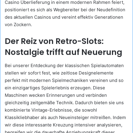
Casino Überlieferung in einem modernen Rahmen feiert,
positioniert es sich als Wegbereiter bei der Neudefinition
des aktuellen Casinos und vereint effektiv Generationen
von Zockern.
Der Reiz von Retro-Slots:
Nostalgie trifft auf Neuerung
Bei unserer Entdeckung der klassischen Spielautomaten
stellen wir sofort fest, wie zeitlose Designelemente
perfekt mit modernen Spielmechaniken vereinen und so
ein einzigartiges Spielerlebnis erzeugen. Diese
Maschinen wecken Erinnerungen und verbinden
gleichzeitig zeitgemäße Technik. Dadurch bieten sie uns
kombinierte Vintage-Erlebnisse, die sowohl
Klassikliebhaber als auch Neueinsteiger mitreißen. Indem
wir diese interessante Kreuzung intensiver analysieren,
begreifen wir die dauerhafte Anziehungskraft dieser