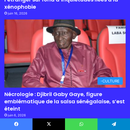
xénophobie
juin 16, 2026
-CULTURE
Nécrologie : Djibril Gaby Gaye, figure
emblématique de la salsa sénégalaise, s’est
éteint
juin 6, 2026
Facebook
X
WhatsApp
Telegram