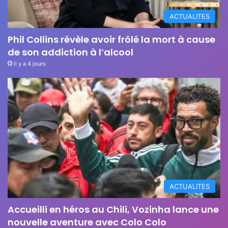
ACTUALITES
Phil Collins révèle avoir frôlé la mort à cause
de son addiction à l’alcool
il y a 4 jours
ACTUALITES
Accueilli en héros au Chili, Vozinha lance une
nouvelle aventure avec Colo Colo