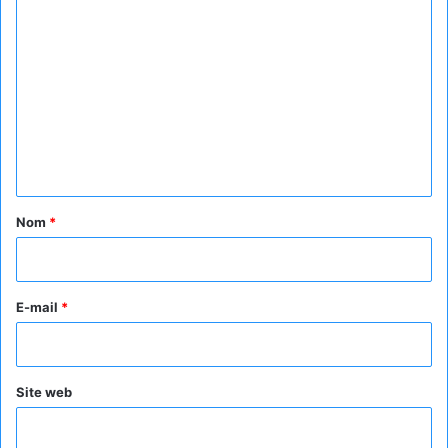
C
o
m
m
e
n
t
a
Nom
*
i
r
e
E-mail
*
*
Site web