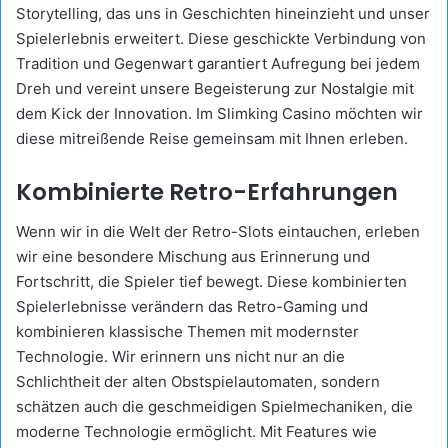
Storytelling, das uns in Geschichten hineinzieht und unser
Spielerlebnis erweitert. Diese geschickte Verbindung von
Tradition und Gegenwart garantiert Aufregung bei jedem
Dreh und vereint unsere Begeisterung zur Nostalgie mit
dem Kick der Innovation. Im Slimking Casino möchten wir
diese mitreißende Reise gemeinsam mit Ihnen erleben.
Kombinierte Retro-Erfahrungen
Wenn wir in die Welt der Retro-Slots eintauchen, erleben
wir eine besondere Mischung aus Erinnerung und
Fortschritt, die Spieler tief bewegt. Diese kombinierten
Spielerlebnisse verändern das Retro-Gaming und
kombinieren klassische Themen mit modernster
Technologie. Wir erinnern uns nicht nur an die
Schlichtheit der alten Obstspielautomaten, sondern
schätzen auch die geschmeidigen Spielmechaniken, die
moderne Technologie ermöglicht. Mit Features wie