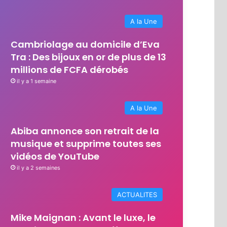
A la Une
Cambriolage au domicile d’Eva
Tra : Des bijoux en or de plus de 13
millions de FCFA dérobés
il y a 1 semaine
A la Une
Abiba annonce son retrait de la
musique et supprime toutes ses
vidéos de YouTube
il y a 2 semaines
ACTUALITES
Mike Maignan : Avant le luxe, le