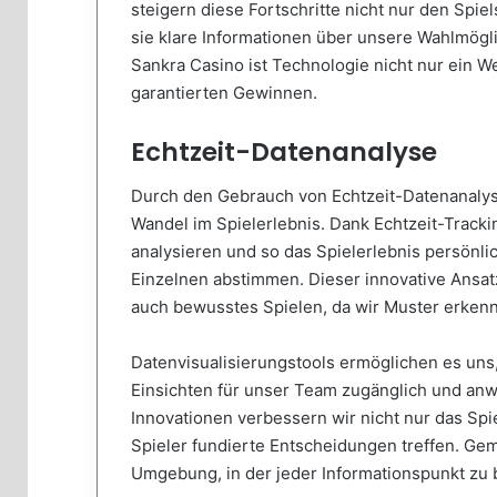
steigern diese Fortschritte nicht nur den Spi
sie klare Informationen über unsere Wahlmögl
Sankra Casino ist Technologie nicht nur ein W
garantierten Gewinnen.
Echtzeit-Datenanalyse
Durch den Gebrauch von Echtzeit-Datenanalys
Wandel im Spielerlebnis. Dank Echtzeit-Tracki
analysieren und so das Spielerlebnis persönl
Einzelnen abstimmen. Dieser innovative Ansatz
auch bewusstes Spielen, da wir Muster erkenn
Datenvisualisierungstools ermöglichen es uns
Einsichten für unser Team zugänglich und an
Innovationen verbessern wir nicht nur das Spie
Spieler fundierte Entscheidungen treffen. G
Umgebung, in der jeder Informationspunkt zu 