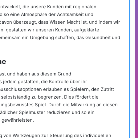
twickelt, die unsere Kunden mit regionalen
d so eine Atmosphäre der Achtsamkeit und
t davon überzeugt, dass Wissen Macht ist, und indem wir
, gestatten wir unseren Kunden, aufgeklärte
emeinsam ein Umgebung schaffen, das Gesundheit und
me
usst und haben aus diesem Grund
jedem gestatten, die Kontrolle über ihr
usschlussoptionen erlauben es Spielern, den Zutritt
 selbstständig zu begrenzen. Dies fördert die
ungsbewusstes Spiel. Durch die Mitwirkung an diesen
dlicher Spielmuster reduzieren und so ein
 gewährleisten.
ung von Werkzeugen zur Steuerung des individuellen