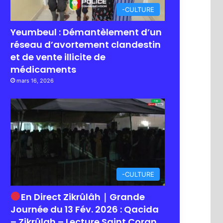
-CULTURE
Yeumbeul : Démantèlement d’un
réseau d’avortement clandestin
et de vente illicite de
médicaments
mars 16, 2026
-CULTURE
En Direct Zikrûlâh｜Grande
Journée du 13 Fév. 2026 : Qacida
– Zikrûlah – Lecture Saint Coran