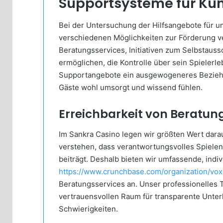
Supportsysteme für Ku
Bei der Untersuchung der Hilfsangebote für un
verschiedenen Möglichkeiten zur Förderung ve
Beratungsservices, Initiativen zum Selbstaus
ermöglichen, die Kontrolle über sein Spieler
Supportangebote ein ausgewogeneres Beziehun
Gäste wohl umsorgt und wissend fühlen.
Erreichbarkeit von Beratu
Im Sankra Casino legen wir größten Wert darau
verstehen, dass verantwortungsvolles Spielen
beiträgt. Deshalb bieten wir umfassende, indiv
https://www.crunchbase.com/organization/voxb
Beratungsservices an. Unser professionelles 
vertrauensvollen Raum für transparente Unte
Schwierigkeiten.