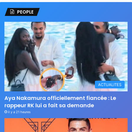
PEOPLE
ACTUALITES
Aya Nakamura officiellement fiancée : Le
rappeur RK lui a fait sa demande
il y a 21 heures