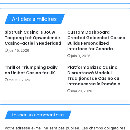
Articles similaires
Slotrush Casino is Jouw
Custom Dashboard
Toegang tot Opwindende
Created Goldenbet Casino
Casino-actie in Nederland
Builds Personalized
Interface for Canada
juin 15, 2026
juin 3, 2026
Thrill of Triumphing Daily
Platforma Bizzo Casino
on Unibet Casino for UK
Disruptează Modelul
Tradițional de Casino cu
mai 30, 2026
Introducerea în România
mai 29, 2026
Laisser un commentaire
Votre adresse e-mail ne sera pas publiée.
Les champs obligatoires