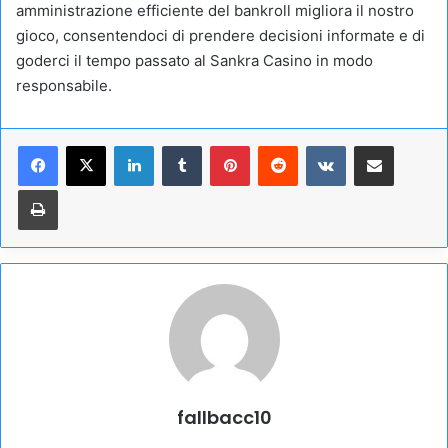
amministrazione efficiente del bankroll migliora il nostro
gioco, consentendoci di prendere decisioni informate e di
goderci il tempo passato al Sankra Casino in modo
responsabile.
Linkedin
Tumblr
Pinterest
Reddit
VKontakte
Partager par email
Imprimer
fallbacc10