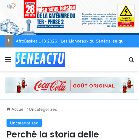
AfroBasket U18 2026 : Les Lionceaux du Sénégal se qualifient pour les quarts de finale
Menu
R
Accueil
/
Uncategorized
Uncategorized
Perché la storia delle