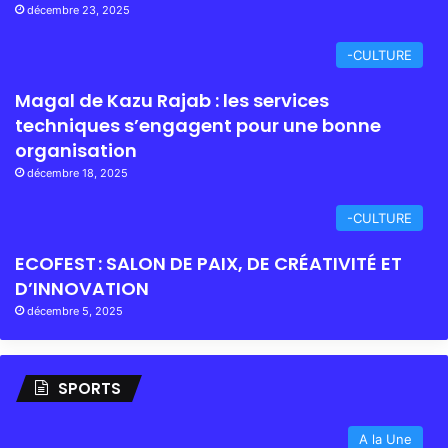
décembre 23, 2025
-CULTURE
Magal de Kazu Rajab : les services
techniques s’engagent pour une bonne
organisation
décembre 18, 2025
-CULTURE
ECOFEST : SALON DE PAIX, DE CRÉATIVITÉ ET
D’INNOVATION
décembre 5, 2025
SPORTS
A la Une