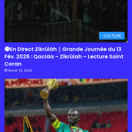
-CULTURE
🔴En Direct Zikrûlâh｜Grande Journée du 13
Fév. 2026 : Qacida – Zikrûlah – Lecture Saint
Coran
février 13, 2026