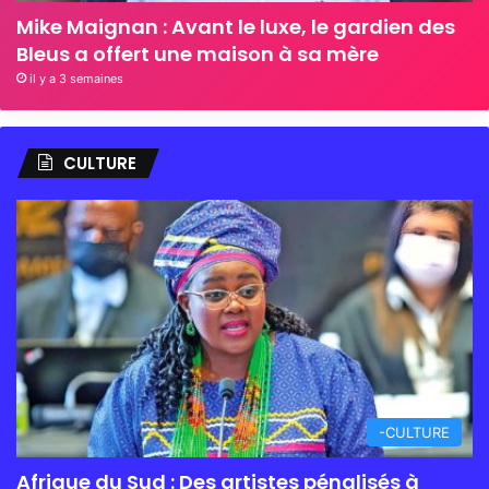
Mike Maignan : Avant le luxe, le gardien des
Bleus a offert une maison à sa mère
il y a 3 semaines
CULTURE
-CULTURE
Afrique du Sud : Des artistes pénalisés à