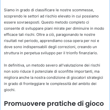
Siamo in grado di classificare le nostre scommesse,
scoprendo le settori ad rischio elevato in cui possiamo
essere sovraesposti. Questo metodo completo ci
consente di sviluppare piani mirate per diminuire in modo
efficace tali rischi. Oltre a ciò, paragonando le nostre
risultati nel periodo, apprendiamo cosa opera per noi e
dove sono indispensabili degli correzioni, creando un
struttura in perpetua sviluppo per il trionfo finanziario.
In definitiva, un metodo severo all’valutazione dei rischi
non solo riduce il potenziale di sconfitte importanti, ma
migliora anche la nostra condizione di giocatori strategici
in grado di fronteggiare le complessità del ambito dei
giochi.
Promuovere pratiche di gioco