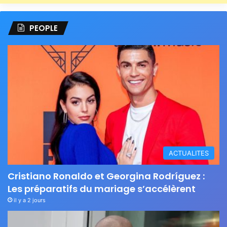
PEOPLE
ACTUALITES
Cristiano Ronaldo et Georgina Rodríguez :
Les préparatifs du mariage s’accélèrent
il y a 2 jours