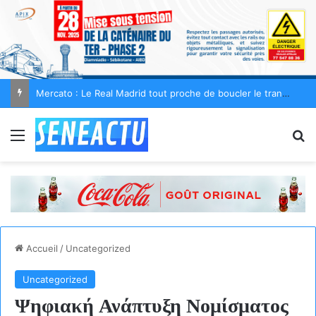
Kébémer : Une impressionnante fissure terrestre inquiète les populations de plusieurs villages
Menu
R
Accueil
/
Uncategorized
Uncategorized
Ψηφιακή Ανάπτυξη Νομίσματος