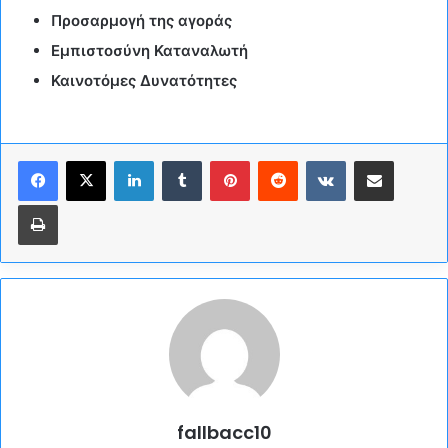
Προσαρμογή της αγοράς
Εμπιστοσύνη Καταναλωτή
Καινοτόμες Δυνατότητες
Linkedin
Tumblr
Pinterest
Reddit
VKontakte
Partager par email
Imprimer
fallbacc10