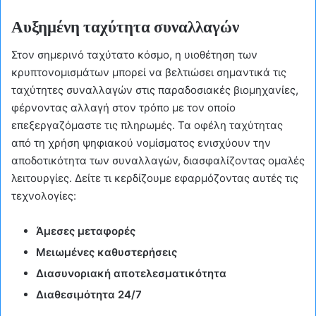
Αυξημένη ταχύτητα συναλλαγών
Στον σημερινό ταχύτατο κόσμο, η υιοθέτηση των
κρυπτονομισμάτων μπορεί να βελτιώσει σημαντικά τις
ταχύτητες συναλλαγών στις παραδοσιακές βιομηχανίες,
φέρνοντας αλλαγή στον τρόπο με τον οποίο
επεξεργαζόμαστε τις πληρωμές. Τα οφέλη ταχύτητας
από τη χρήση ψηφιακού νομίσματος ενισχύουν την
αποδοτικότητα των συναλλαγών, διασφαλίζοντας ομαλές
λειτουργίες. Δείτε τι κερδίζουμε εφαρμόζοντας αυτές τις
τεχνολογίες:
Άμεσες μεταφορές
Μειωμένες καθυστερήσεις
Διασυνοριακή αποτελεσματικότητα
Διαθεσιμότητα 24/7