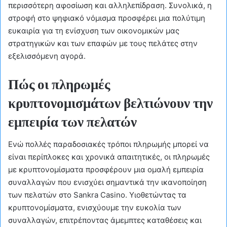
περισσότερη αφοσίωση και αλληλεπίδραση. Συνολικά, η
στροφή στο ψηφιακό νόμισμα προσφέρει μια πολύτιμη
ευκαιρία για τη ενίσχυση των οικονομικών μας
στρατηγικών και των επαφών με τους πελάτες στην
εξελισσόμενη αγορά.
Πώς οι πληρωμές
κρυπτονομισμάτων βελτιώνουν την
εμπειρία των πελατών
Ενώ πολλές παραδοσιακές τρόποι πληρωμής μπορεί να
είναι περίπλοκες και χρονικά απαιτητικές, οι πληρωμές
με κρυπτονομίσματα προσφέρουν μια ομαλή εμπειρία
συναλλαγών που ενισχύει σημαντικά την ικανοποίηση
των πελατών στο Sankra Casino. Υιοθετώντας τα
κρυπτονομίσματα, ενισχύουμε την ευκολία των
συναλλαγών, επιτρέποντας άμεμπτες καταθέσεις και