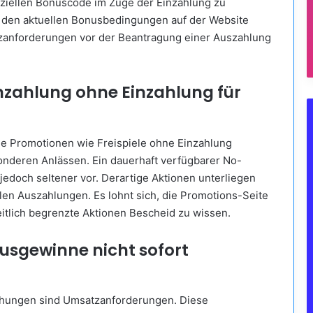
eziellen Bonuscode im Zuge der Einzahlung zu
n den aktuellen Bonusbedingungen auf der Website
atzanforderungen vor der Beantragung einer Auszahlung
inzahlung ohne Einzahlung für
le Promotionen wie Freispiele ohne Einzahlung
onderen Anlässen. Ein dauerhaft verfügbarer No-
doch seltener vor. Derartige Aktionen unterliegen
en Auszahlungen. Es lohnt sich, die Promotions-Seite
itlich begrenzte Aktionen Bescheid zu wissen.
sgewinne nicht sofort
hungen sind Umsatzanforderungen. Diese