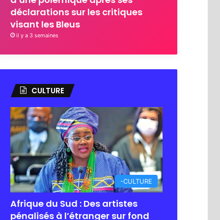
déclarations sur les critiques
visant les Bleus
il y a 3 semaines
CULTURE
-CULTURE
Afrique du Sud : Des artistes
pénalisés à l’étranger sur fond