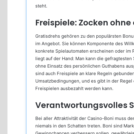
steht.
Freispiele: Zocken ohne 
Gratisdrehs gehören zu den populärsten Bonu
im Angebot. Sie können Komponente des Will
konkrete Spielautomaten erscheinen oder im
liegt auf der Hand: Man kann die gefragtesten 
ohne Einsatz des persönlichen Guthabens aus
sind auch Freispiele an klare Regeln gebunden
Umsatzbedingungen, und es gibt in der Regel 
Freispielen ausbezahlt werden kann.
Verantwortungsvolles 
Bei aller Attraktivität der Casino-Boni muss 
niemals in den Schatten treten. Boni sind Mark
Gewinnchancen verbessern sollen, gewährleist