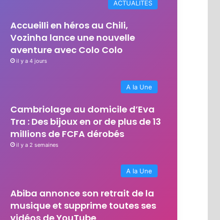
ACTUALITES
Accueilli en héros au Chili,
Vozinha lance une nouvelle
aventure avec Colo Colo
il y a 4 jours
A la Une
Cambriolage au domicile d’Eva
Tra : Des bijoux en or de plus de 13
millions de FCFA dérobés
il y a 2 semaines
A la Une
Abiba annonce son retrait de la
musique et supprime toutes ses
vidéos de YouTube