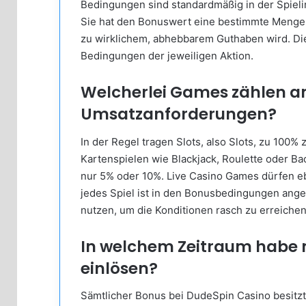
Bedingungen sind standardmäßig in der Spieli
Sie hat den Bonuswert eine bestimmte Menge a
zu wirklichem, abhebbarem Guthaben wird. Die
Bedingungen der jeweiligen Aktion.
Welcherlei Games zählen am
Umsatzanforderungen?
In der Regel tragen Slots, also Slots, zu 100
Kartenspielen wie Blackjack, Roulette oder Bacc
nur 5% oder 10%. Live Casino Games dürfen e
jedes Spiel ist in den Bonusbedingungen angeg
nutzen, um die Konditionen rasch zu erreichen
In welchem Zeitraum habe m
einlösen?
Sämtlicher Bonus bei DudeSpin Casino besitzt 