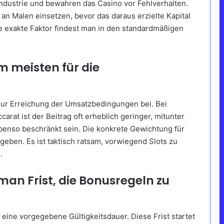
ndustrie und bewahren das Casino vor Fehlverhalten.
n Malen einsetzen, bevor das daraus erzielte Kapital
 exakte Faktor findest man in den standardmäßigen
 meisten für die
% zur Erreichung der Umsatzbedingungen bei. Bei
arat ist der Beitrag oft erheblich geringer, mitunter
benso beschränkt sein. Die konkrete Gewichtung für
eben. Es ist taktisch ratsam, vorwiegend Slots zu
.
an Frist, die Bonusregeln zu
eine vorgegebene Gültigkeitsdauer. Diese Frist startet