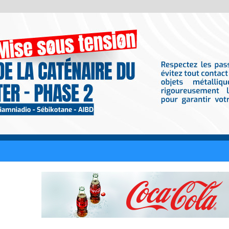
dividus arrêtés pour association de malfaiteurs et tentative de trafic de 