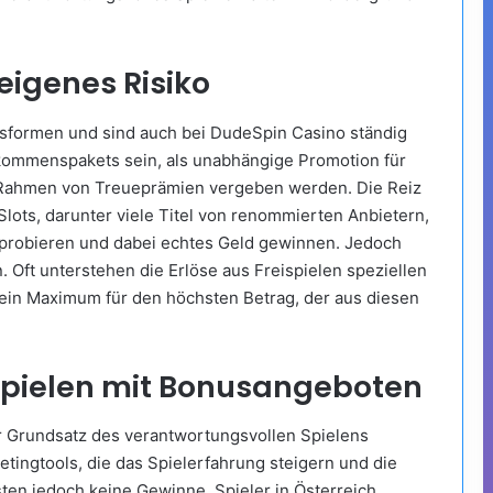
eigenes Risiko
sformen und sind auch bei DudeSpin Casino ständig
kommenspakets sein, als unabhängige Promotion für
 Rahmen von Treueprämien vergeben werden. Die Reiz
Slots, darunter viele Titel von renommierten Anbietern,
probieren und dabei echtes Geld gewinnen. Jedoch
. Oft unterstehen die Erlöse aus Freispielen speziellen
ein Maximum für den höchsten Betrag, der aus diesen
Spielen mit Bonusangeboten
der Grundsatz des verantwortungsvollen Spielens
etingtools, die das Spielerfahrung steigern und die
en jedoch keine Gewinne. Spieler in Österreich