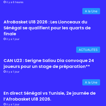
il y a 6 heures
A la Une
AfroBasket U18 2026 : Les Lionceaux du
Sénégal se qualifient pour les quarts de
finale
il y a 1 jour
ACTUALITES
CAN U23 : Serigne Saliou Dia convoque 24
joueurs pour un stage de préparation**
il y a 1 jour
A la Une
En direct Sénégal vs Tunisie, 2e journée de
l’Afrobasket U18 2026.
il y a 1 jour