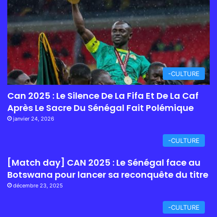
-CULTURE
Can 2025 : Le Silence De La Fifa Et De La Caf
Après Le Sacre Du Sénégal Fait Polémique
janvier 24, 2026
-CULTURE
[Match day] CAN 2025 : Le Sénégal face au
Botswana pour lancer sa reconquête du titre
décembre 23, 2025
-CULTURE