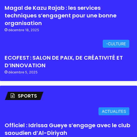
Magal de Kazu Rajab : les services
techniques s’engagent pour une bonne
organisation
décembre 18, 2025
-CULTURE
ECOFEST : SALON DE PAIX, DE CRÉATIVITÉ ET
D’INNOVATION
décembre 5, 2025
SPORTS
ACTUALITES
Officiel : Idrissa Gueye s’engage avec le club
saoudien d’Al-Diriyah