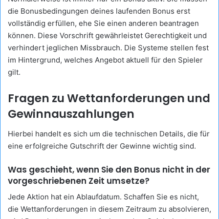
die Bonusbedingungen deines laufenden Bonus erst
vollständig erfüllen, ehe Sie einen anderen beantragen
können. Diese Vorschrift gewährleistet Gerechtigkeit und
verhindert jeglichen Missbrauch. Die Systeme stellen fest
im Hintergrund, welches Angebot aktuell für den Spieler
gilt.
Fragen zu Wettanforderungen und
Gewinnauszahlungen
Hierbei handelt es sich um die technischen Details, die für
eine erfolgreiche Gutschrift der Gewinne wichtig sind.
Was geschieht, wenn Sie den Bonus nicht in der
vorgeschriebenen Zeit umsetze?
Jede Aktion hat ein Ablaufdatum. Schaffen Sie es nicht,
die Wettanforderungen in diesem Zeitraum zu absolvieren,