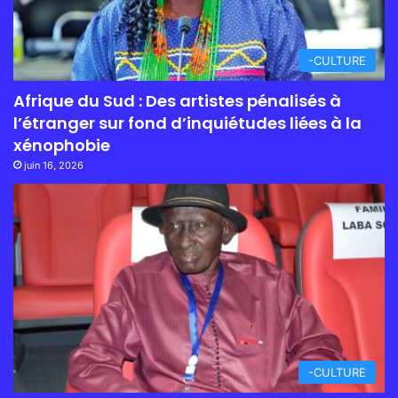
-CULTURE
Afrique du Sud : Des artistes pénalisés à
l’étranger sur fond d’inquiétudes liées à la
xénophobie
juin 16, 2026
-CULTURE