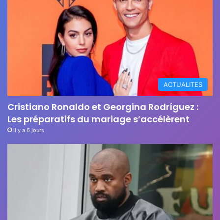
ACTUALITES
Cristiano Ronaldo et Georgina Rodríguez :
Les préparatifs du mariage s’accélèrent
il y a 6 jours