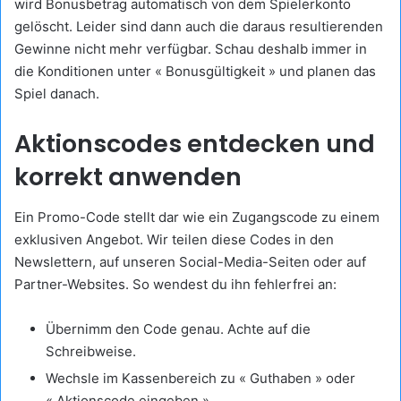
wird Bonusbetrag automatisch von dem Spielerkonto
gelöscht. Leider sind dann auch die daraus resultierenden
Gewinne nicht mehr verfügbar. Schau deshalb immer in
die Konditionen unter « Bonusgültigkeit » und planen das
Spiel danach.
Aktionscodes entdecken und
korrekt anwenden
Ein Promo-Code stellt dar wie ein Zugangscode zu einem
exklusiven Angebot. Wir teilen diese Codes in den
Newslettern, auf unseren Social-Media-Seiten oder auf
Partner-Websites. So wendest du ihn fehlerfrei an:
Übernimm den Code genau. Achte auf die
Schreibweise.
Wechsle im Kassenbereich zu « Guthaben » oder
« Aktionscode eingeben ».