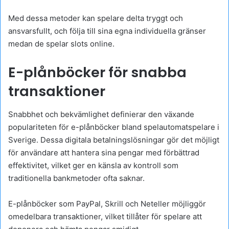
Med dessa metoder kan spelare delta tryggt och
ansvarsfullt, och följa till sina egna individuella gränser
medan de spelar slots online.
E-plånböcker för snabba
transaktioner
Snabbhet och bekvämlighet definierar den växande
populariteten för e-plånböcker bland spelautomatspelare i
Sverige. Dessa digitala betalningslösningar gör det möjligt
för användare att hantera sina pengar med förbättrad
effektivitet, vilket ger en känsla av kontroll som
traditionella bankmetoder ofta saknar.
E-plånböcker som PayPal, Skrill och Neteller möjliggör
omedelbara transaktioner, vilket tillåter för spelare att