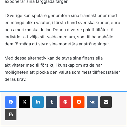
exponerar sina färgglada färger.
I Sverige kan spelare genomföra sina transaktioner med
en mängd olika valutor, i första hand svenska kronor, euro
och amerikanska dollar. Denna diverse palett tillåter för
individer att välja sitt valda medium, som tillhandahåller
dem förmåga att styra sina monetära ansträngningar.
Med dessa alternativ kan de styra sina finansiella
aktiviteter med tillförsikt, i kunskap om att de har
möjligheten att plocka den valuta som mest tillfredsställer
deras krav.
Linkedin
Tumblr
Pinterest
Reddit
VKontakte
Partager par email
Imprimer