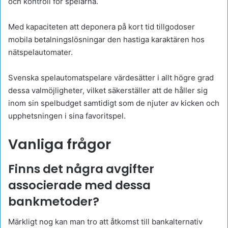
och kontroll för spelarna.
Med kapaciteten att deponera på kort tid tillgodoser
mobila betalningslösningar den hastiga karaktären hos
nätspelautomater.
Svenska spelautomatspelare värdesätter i allt högre grad
dessa valmöjligheter, vilket säkerställer att de håller sig
inom sin spelbudget samtidigt som de njuter av kicken och
upphetsningen i sina favoritspel.
Vanliga frågor
Finns det några avgifter
associerade med dessa
bankmetoder?
Märkligt nog kan man tro att åtkomst till bankalternativ