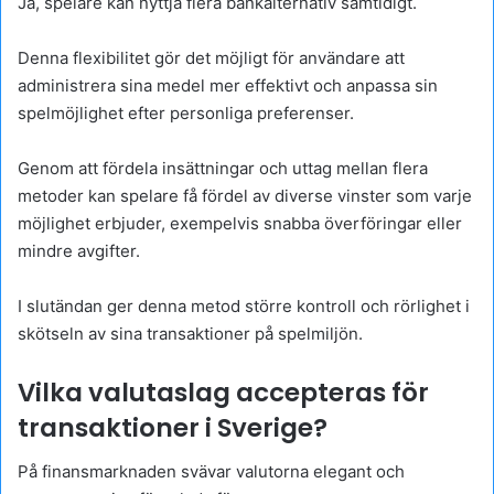
Ja, spelare kan nyttja flera bankalternativ samtidigt.
Denna flexibilitet gör det möjligt för användare att
administrera sina medel mer effektivt och anpassa sin
spelmöjlighet efter personliga preferenser.
Genom att fördela insättningar och uttag mellan flera
metoder kan spelare få fördel av diverse vinster som varje
möjlighet erbjuder, exempelvis snabba överföringar eller
mindre avgifter.
I slutändan ger denna metod större kontroll och rörlighet i
skötseln av sina transaktioner på spelmiljön.
Vilka valutaslag accepteras för
transaktioner i Sverige?
På finansmarknaden svävar valutorna elegant och