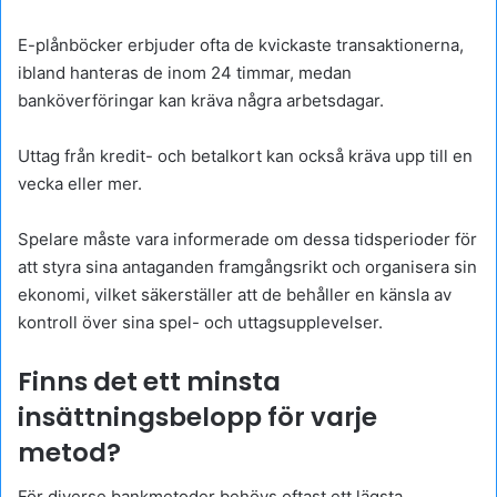
E-plånböcker erbjuder ofta de kvickaste transaktionerna,
ibland hanteras de inom 24 timmar, medan
banköverföringar kan kräva några arbetsdagar.
Uttag från kredit- och betalkort kan också kräva upp till en
vecka eller mer.
Spelare måste vara informerade om dessa tidsperioder för
att styra sina antaganden framgångsrikt och organisera sin
ekonomi, vilket säkerställer att de behåller en känsla av
kontroll över sina spel- och uttagsupplevelser.
Finns det ett minsta
insättningsbelopp för varje
metod?
För diverse bankmetoder behövs oftast ett lägsta