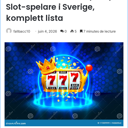
Slot-spelare i Sverige,
komplett lista
fallbacc10
juin 4, 2026
0
5
7 minutes de lecture