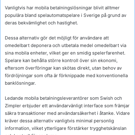
Vanligtvis har mobila betalningslösningar blivit alltmer
populära bland spelautomatspelare i Sverige på grund av
deras bekvämlighet och hastighet.
Dessa alternativ gör det möjligt för användare att
omedelbart deponera och utbetala medel omedelbart via
sina mobila enheter, vilket ger en smidig spelerfarenhet.
Spelare kan behålla större kontroll över sin ekonomi,
eftersom överföringar kan skötas direkt, utan behov av
fördröjningar som ofta är förknippade med konventionella
banklösningar.
Ledande mobila betalningsleverantörer som Swish och
Zimpler erbjuder ett användarvänligt interface som främjar
säkra transaktioner med användarsäkerhet i åtanke. Vidare
kräver dessa alternativ vanligtvis minimal personlig
information, vilket ytterligare förstärker trygghetskänslan