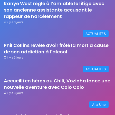
Kanye West règle à l’amiable le litige avec
son ancienne assistante accusant le
rappeur de harcèlement
il y a 3 jours
ACTUALITES
Phil Collins révèle avoir frôlé la mort à cause
de son addiction à l’alcool
il y a 3 jours
ACTUALITES
Accueilli en héros au Chili, Vozinha lance une
nouvelle aventure avec Colo Colo
il y a 3 jours
A la Une