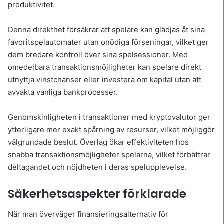
produktivitet.
Denna direkthet försäkrar att spelare kan glädjas åt sina
favoritspelautomater utan onödiga förseningar, vilket ger
dem bredare kontroll över sina spelsessioner. Med
omedelbara transaktionsmöjligheter kan spelare direkt
utnyttja vinstchanser eller investera om kapital utan att
avvakta vanliga bankprocesser.
Genomskinligheten i transaktioner med kryptovalutor ger
ytterligare mer exakt spårning av resurser, vilket möjliggör
välgrundade beslut. Överlag ökar effektiviteten hos
snabba transaktionsmöjligheter spelarna, vilket förbättrar
deltagandet och nöjdheten i deras spelupplevelse.
Säkerhetsaspekter förklarade
När man överväger finansieringsalternativ för