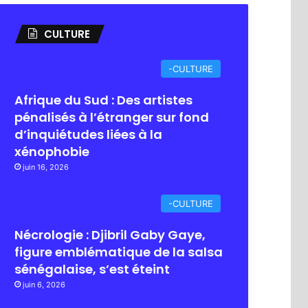
CULTURE
-CULTURE
Afrique du Sud : Des artistes
pénalisés à l’étranger sur fond
d’inquiétudes liées à la
xénophobie
juin 16, 2026
-CULTURE
Nécrologie : Djibril Gaby Gaye,
figure emblématique de la salsa
sénégalaise, s’est éteint
juin 6, 2026