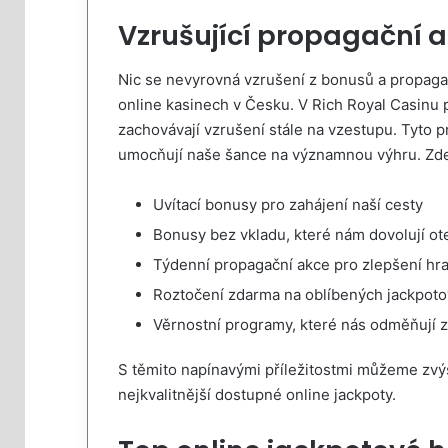
Vzrušující propagační 
Nic se nevyrovná vzrušení z bonusů a propagač
online kasinech v Česku. V Rich Royal Casinu 
zachovávají vzrušení stále na vzestupu. Tyto p
umocňují naše šance na významnou výhru. Zde 
Uvítací bonusy pro zahájení naší cesty
Bonusy bez vkladu, které nám dovolují ote
Týdenní propagační akce pro zlepšení hra
Roztočení zdarma na oblíbených jackpot
Věrnostní programy, které nás odměňují 
S těmito napínavými příležitostmi můžeme zvýš
nejkvalitnější dostupné online jackpoty.