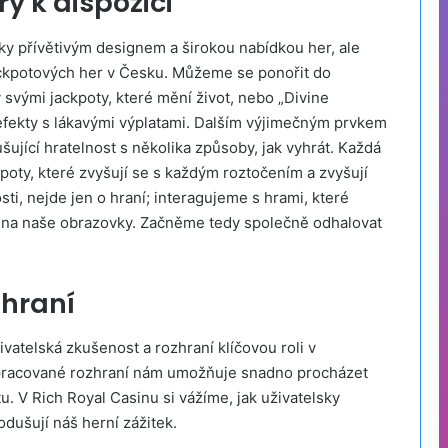
y k dispozici
ky přívětivým designem a širokou nabídkou her, ale
 jackpotových her v Česku. Můžeme se ponořit do
 svými jackpoty, které mění život, nebo „Divine
 efekty s lákavými výplatami. Dalším výjimečným prvkem
šující hratelnost s několika způsoby, jak vyhrát. Každá
poty, které zvyšují se s každým roztočením a zvyšují
i, nejde jen o hraní; interagujeme s hrami, které
o na naše obrazovky. Začněme tedy společně odhalovat
zhraní
vatelská zkušenost a rozhraní klíčovou roli v
pracované rozhraní nám umožňuje snadno procházet
. V Rich Royal Casinu si vážíme, jak uživatelsky
odušují náš herní zážitek.