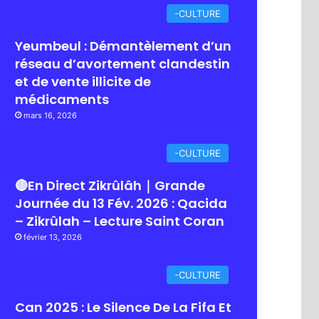
-CULTURE
Yeumbeul : Démantèlement d’un
réseau d’avortement clandestin
et de vente illicite de
médicaments
mars 16, 2026
-CULTURE
🔴En Direct Zikrûlâh｜Grande
Journée du 13 Fév. 2026 : Qacida
– Zikrûlah – Lecture Saint Coran
février 13, 2026
-CULTURE
Can 2025 : Le Silence De La Fifa Et