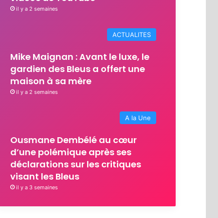
il y a 2 semaines
ACTUALITES
Mike Maignan : Avant le luxe, le
gardien des Bleus a offert une
maison à sa mère
il y a 2 semaines
A la Une
Ousmane Dembélé au cœur
d’une polémique après ses
déclarations sur les critiques
visant les Bleus
il y a 3 semaines