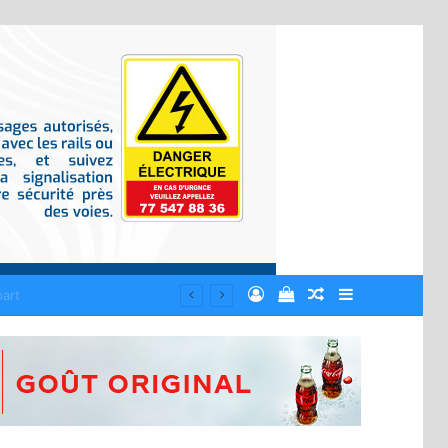
Connexion
Voir votre panier
Article Aléatoire
Sidebar (barr
M€