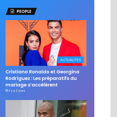
PEOPLE
ACTUALITES
Cristiano Ronaldo et Georgina
Rodríguez : Les préparatifs du
mariage s’accélèrent
il y a 2 jours