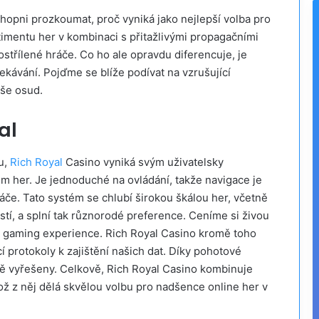
chopni prozkoumat, proč vyniká jako nejlepší volba pro
imentu her v kombinaci s přitažlivými propagačními
 ostřílené hráče. Co ho ale opravdu diferencuje, je
čekávání. Pojďme se blíže podívat na vzrušující
aše osud.
al
u,
Rich Royal
Casino vyniká svým uživatelsky
m her. Je jednoduché na ovládání, takže navigace je
áče. Tato systém se chlubí širokou škálou her, včetně
stí, a splní tak různorodé preference. Ceníme si živou
náš gaming experience. Rich Royal Casino kromě toho
 protokoly k zajištění našich dat. Díky pohotové
ě vyřešeny. Celkově, Rich Royal Casino kombinuje
ož z něj dělá skvělou volbu pro nadšence online her v