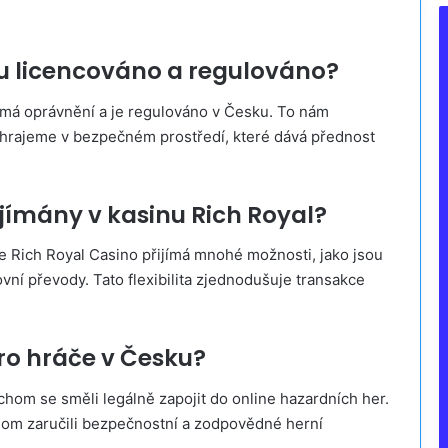
ku licencováno a regulováno?
o má oprávnění a je regulováno v Česku. To nám
že hrajeme v bezpečném prostředí, které dává přednost
jímány v kasinu Rich Royal?
že Rich Royal Casino přijímá mnohé možnosti, jako jsou
vní převody. Tato flexibilita zjednodušuje transakce
ro hráče v Česku?
chom se směli legálně zapojit do online hazardních her.
om zaručili bezpečnostní a zodpovědné herní