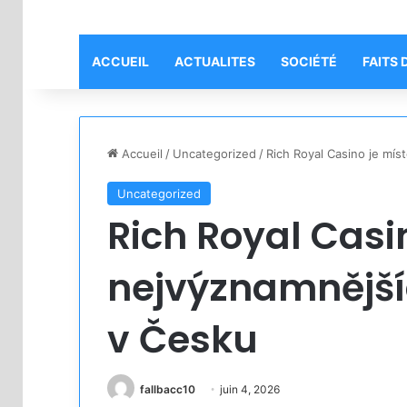
ACCUEIL
ACTUALITES
SOCIÉTÉ
FAITS 
Accueil
/
Uncategorized
/
Rich Royal Casino je mí
Uncategorized
Rich Royal Casi
nejvýznamnější
v Česku
fallbacc10
juin 4, 2026