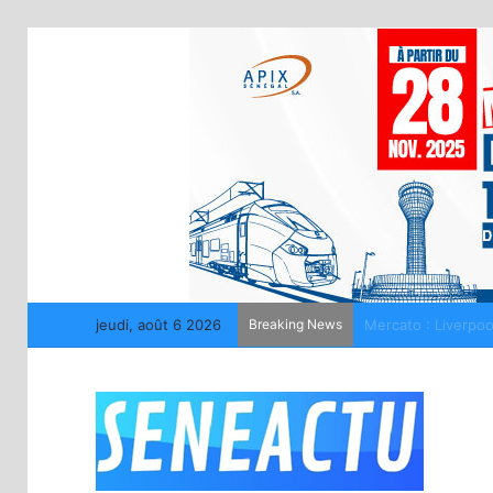
jeudi, août 6 2026
Breaking News
Mercato : Le Real