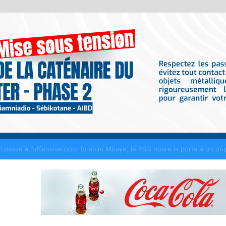
 Madrid tout proche de boucler le transfert de Yan Diomandé pour 140 