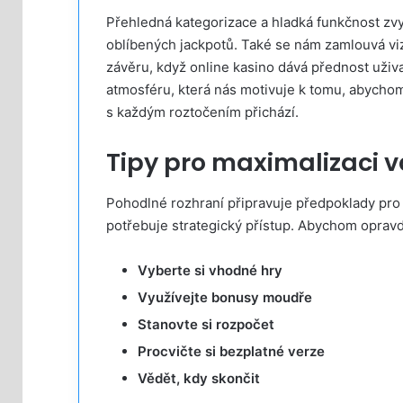
Přehledná kategorizace a hladká funkčnost zvy
oblíbených jackpotů. Také se nám zamlouvá vizu
závěru, když online kasino dává přednost uživa
atmosféru, která nás motivuje k tomu, abychom
s každým roztočením přichází.
Tipy pro maximalizaci v
Pohodlné rozhraní připravuje předpoklady pro 
potřebuje strategický přístup. Abychom opravdu
Vyberte si vhodné hry
Využívejte bonusy moudře
Stanovte si rozpočet
Procvičte si bezplatné verze
Vědět, kdy skončit