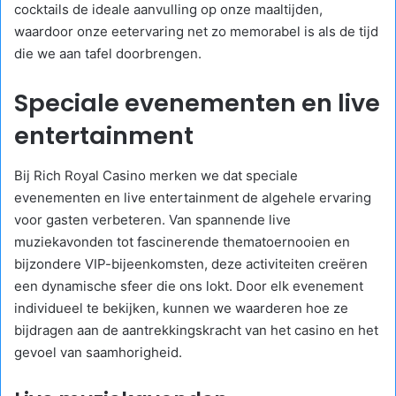
cocktails de ideale aanvulling op onze maaltijden,
waardoor onze eetervaring net zo memorabel is als de tijd
die we aan tafel doorbrengen.
Speciale evenementen en live
entertainment
Bij Rich Royal Casino merken we dat speciale
evenementen en live entertainment de algehele ervaring
voor gasten verbeteren. Van spannende live
muziekavonden tot fascinerende thematoernooien en
bijzondere VIP-bijeenkomsten, deze activiteiten creëren
een dynamische sfeer die ons lokt. Door elk evenement
individueel te bekijken, kunnen we waarderen hoe ze
bijdragen aan de aantrekkingskracht van het casino en het
gevoel van saamhorigheid.