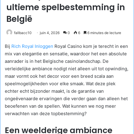
ultieme spelbestemming in
België
fallbacc10
juin 4, 2026
0
6
6 minutes de lecture
Bij
Rich Royal Inloggen
Royal Casino kom je terecht in een
mix van elegantie en sensatie, waardoor het een absolute
aanrader is in het Belgische casinolandschap. De
verleidelijke ambiance nodigt niet alleen uit tot opwinding,
maar vormt ook het decor voor een breed scala aan
speelmogelijkheden voor elke smaak. Wat deze plek
echter echt bijzonder maakt, is de garantie van
ongeëvenaarde ervaringen die verder gaan dan alleen het
beoefenen van de spellen. Wat kunnen we nog meer
verwachten van deze topbestemming?
Een weelderige ambiance