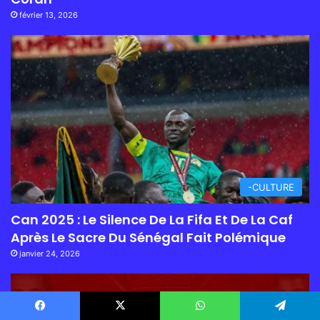
février 13, 2026
-CULTURE
Can 2025 : Le Silence De La Fifa Et De La Caf
Après Le Sacre Du Sénégal Fait Polémique
janvier 24, 2026
Facebook
X
WhatsApp
Telegram