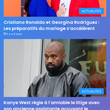
ACTUALITES
Cristiano Ronaldo et Georgina Rodríguez :
Les préparatifs du mariage s’accélèrent
il y a 4 jours
ACTUALITES
Kanye West règle à l’amiable le litige avec
son ancienne assistante accusant le