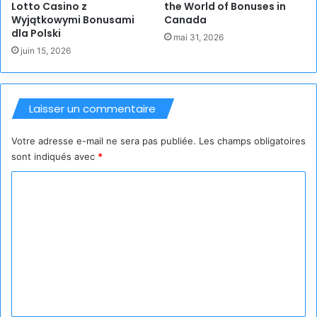
Lotto Casino z
the World of Bonuses in
Wyjątkowymi Bonusami
Canada
dla Polski
mai 31, 2026
juin 15, 2026
Laisser un commentaire
Votre adresse e-mail ne sera pas publiée.
Les champs obligatoires
sont indiqués avec
*
C
o
m
m
e
n
t