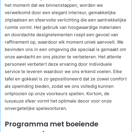
het moment dat we binnenstappen, worden we
verwelkomd door een elegant interieur, gemakkelijke
zitplaatsen en sfeervolle verlichting die een aantrekkelijke
ruimte vormt. Het gebruik van hoogwaardige materialen
en doordachte designelementen roept een gevoel van
raffinement op, waardoor elk moment uniek aanvoelt. We
bevinden ons in een omgeving die speciaal is gemaakt om
onze aandacht en ons plezier te verbeteren. Het attente
personeel verbetert deze ervaring door individuele
service te leveren waardoor we ons erkend voelen. Elke
tafel en gokkast is zo gepositioneerd dat ze zowel comfort
als opwinding bieden, zodat we ons volledig kunnen
ontplooien op onze voorkeurs spellen. Kortom, de
luxueuze sfeer vormt het optimale decor voor onze
onvergetelijke spelavonturen.
Programma met boeiende