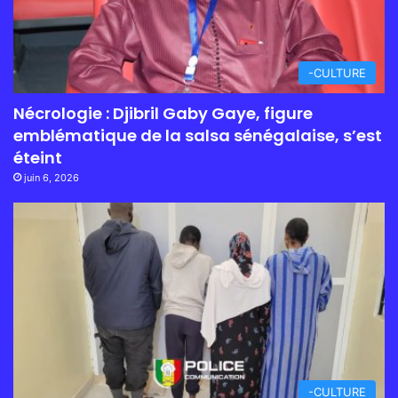
-CULTURE
Nécrologie : Djibril Gaby Gaye, figure
emblématique de la salsa sénégalaise, s’est
éteint
juin 6, 2026
-CULTURE