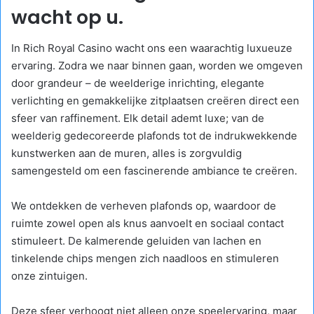
wacht op u.
In Rich Royal Casino wacht ons een waarachtig luxueuze
ervaring. Zodra we naar binnen gaan, worden we omgeven
door grandeur – de weelderige inrichting, elegante
verlichting en gemakkelijke zitplaatsen creëren direct een
sfeer van raffinement. Elk detail ademt luxe; van de
weelderig gedecoreerde plafonds tot de indrukwekkende
kunstwerken aan de muren, alles is zorgvuldig
samengesteld om een fascinerende ambiance te creëren.
We ontdekken de verheven plafonds op, waardoor de
ruimte zowel open als knus aanvoelt en sociaal contact
stimuleert. De kalmerende geluiden van lachen en
tinkelende chips mengen zich naadloos en stimuleren
onze zintuigen.
Deze sfeer verhoogt niet alleen onze speelervaring, maar