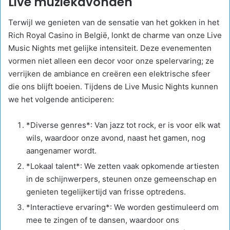
Live muziekavonden
Terwijl we genieten van de sensatie van het gokken in het
Rich Royal Casino in België, lonkt de charme van onze Live
Music Nights met gelijke intensiteit. Deze evenementen
vormen niet alleen een decor voor onze spelervaring; ze
verrijken de ambiance en creëren een elektrische sfeer
die ons blijft boeien. Tijdens de Live Music Nights kunnen
we het volgende anticiperen:
*Diverse genres*: Van jazz tot rock, er is voor elk wat
wils, waardoor onze avond, naast het gamen, nog
aangenamer wordt.
*Lokaal talent*: We zetten vaak opkomende artiesten
in de schijnwerpers, steunen onze gemeenschap en
genieten tegelijkertijd van frisse optredens.
*Interactieve ervaring*: We worden gestimuleerd om
mee te zingen of te dansen, waardoor ons