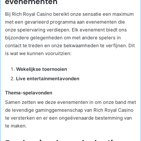
evenementen
Bij Rich Royal Casino bereikt onze sensatie een maximum
met een gevarieerd programma aan evenementen die
onze spelervaring verdiepen. Elk evenement biedt ons
bijzondere gelegenheden om met andere spelers in
contact te treden en onze bekwaamheden te verfijnen. Dit
is wat we kunnen vooruitzien:
Wekelijkse toernooien
Live entertainmentavonden
Thema-spelavonden
Samen zetten we deze evenementen in om onze band met
de levendige gaminggemeenschap van Rich Royal Casino
te versterken en er een ongeëvenaarde bestemming van
te maken.