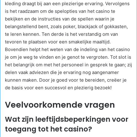
kleding draagt bij aan een plezierige ervaring. Vervolgens
is het raadzaam om de spelopties van het casino te
bekijken en de instructies van de spellen waarin je
belangstellend bent, zoals poker, blackjack of gokkasten,
te leren kennen. Ten derde is het verstandig om van
tevoren te plaatsen voor een smakelijke maaltijd.
Bovendien helpt het weten van de indeling van het casino
je om je weg te vinden en je genot te vergroten. Tot slot is
het belangrijk om met het personeel in gesprek te gaan; zij
delen vaak adviezen die je ervaring nog aangenamer
kunnen maken. Door je goed voor te bereiden, creëer je
de basis voor een succesvol en plezierig bezoek!
Veelvoorkomende vragen
Wat zijn leeftijdsbeperkingen voor
toegang tot het casino?