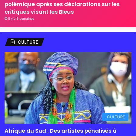
polémique après ses déclarations sur les
critiques visant les Bleus
il y a 3 semaines
CULTURE
-CULTURE
Afrique du Sud : Des artistes pénalisés à