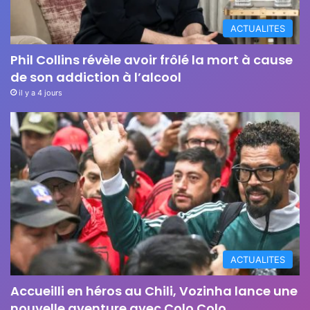
ACTUALITES
Phil Collins révèle avoir frôlé la mort à cause
de son addiction à l’alcool
il y a 4 jours
ACTUALITES
Accueilli en héros au Chili, Vozinha lance une
nouvelle aventure avec Colo Colo