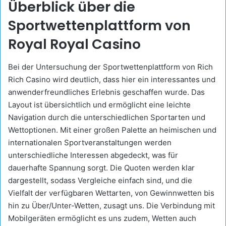
Überblick über die
Sportwettenplattform von
Royal Royal Casino
Bei der Untersuchung der Sportwettenplattform von Rich
Rich Casino wird deutlich, dass hier ein interessantes und
anwenderfreundliches Erlebnis geschaffen wurde. Das
Layout ist übersichtlich und ermöglicht eine leichte
Navigation durch die unterschiedlichen Sportarten und
Wettoptionen. Mit einer großen Palette an heimischen und
internationalen Sportveranstaltungen werden
unterschiedliche Interessen abgedeckt, was für
dauerhafte Spannung sorgt. Die Quoten werden klar
dargestellt, sodass Vergleiche einfach sind, und die
Vielfalt der verfügbaren Wettarten, von Gewinnwetten bis
hin zu Über/Unter-Wetten, zusagt uns. Die Verbindung mit
Mobilgeräten ermöglicht es uns zudem, Wetten auch