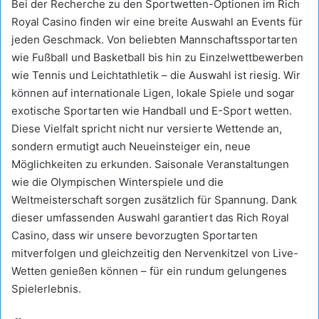
Bei der Recherche zu den Sportwetten-Optionen im Rich
Royal Casino finden wir eine breite Auswahl an Events für
jeden Geschmack. Von beliebten Mannschaftssportarten
wie Fußball und Basketball bis hin zu Einzelwettbewerben
wie Tennis und Leichtathletik – die Auswahl ist riesig. Wir
können auf internationale Ligen, lokale Spiele und sogar
exotische Sportarten wie Handball und E-Sport wetten.
Diese Vielfalt spricht nicht nur versierte Wettende an,
sondern ermutigt auch Neueinsteiger ein, neue
Möglichkeiten zu erkunden. Saisonale Veranstaltungen
wie die Olympischen Winterspiele und die
Weltmeisterschaft sorgen zusätzlich für Spannung. Dank
dieser umfassenden Auswahl garantiert das Rich Royal
Casino, dass wir unsere bevorzugten Sportarten
mitverfolgen und gleichzeitig den Nervenkitzel von Live-
Wetten genießen können – für ein rundum gelungenes
Spielerlebnis.