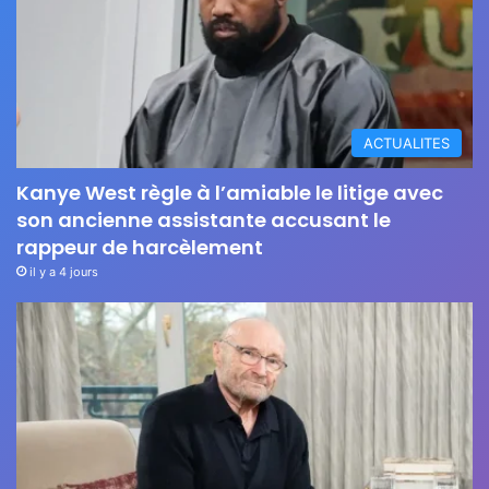
ACTUALITES
Kanye West règle à l’amiable le litige avec
son ancienne assistante accusant le
rappeur de harcèlement
il y a 4 jours