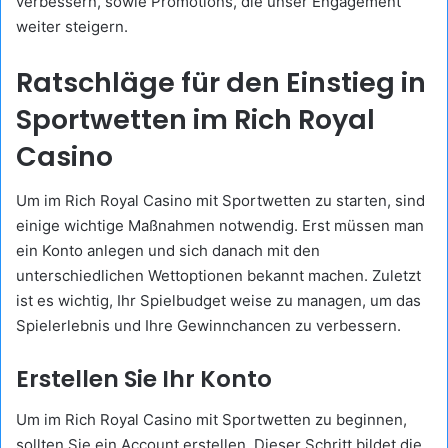
verbessern, sowie Promotions, die unser Engagement
weiter steigern.
Ratschläge für den Einstieg in
Sportwetten im Rich Royal
Casino
Um im Rich Royal Casino mit Sportwetten zu starten, sind
einige wichtige Maßnahmen notwendig. Erst müssen man
ein Konto anlegen und sich danach mit den
unterschiedlichen Wettoptionen bekannt machen. Zuletzt
ist es wichtig, Ihr Spielbudget weise zu managen, um das
Spielerlebnis und Ihre Gewinnchancen zu verbessern.
Erstellen Sie Ihr Konto
Um im Rich Royal Casino mit Sportwetten zu beginnen,
sollten Sie ein Account erstellen. Dieser Schritt bildet die