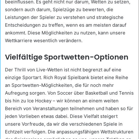
beeinflussen. Es geht nicht nur darum, Wetten zu setzen,
sondern auch darum, Spielzüge zu bewerten, die
Leistungen der Spieler zu verstehen und strategische
Entscheidungen zu treffen, wenn es am meisten darauf
ankommt. Diese Möglichkeiten zu nutzen, kann unsere
Wettkarriere wesentlich verändern.
Vielfältige Sportwetten-Optionen
Der Thrill von Live-Wetten ist nicht begrenzt auf eine
einzige Sportart. Rich Royal Spielbank bietet eine Reihe
an Sportwetten-Möglichkeiten, die für noch mehr
Aufregung sorgen. Von Soccer über Basketball und Tennis
bis hin zu Ice Hockey – wir können an einem weiten
Bereich von Veranstaltungen teilnehmen und haben so für
jeden Vorlieben etwas dabei. Diese Vielfalt steigert
unsere Vorfreude, da wir die verschiedenen Spiele in
Echtzeit verfolgen. Die anpassungsfähigen Wettstrukturen