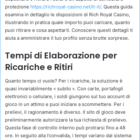
protezione
https://richroyal-casino.net/it-it/
. Questa guida
esamina in dettaglio le disposizioni di Rich Royal Casino,
illustrando in pratica quale importo puoi caricare, quanto
puoi ritirare e cosa aspettarti. Conoscere questi dettagli ti
aiuta a amministrare il tuo profilo senza brutte sorprese.
Tempi di Elaborazione per
Ricariche e Ritiri
Quanto tempo ci vuole? Per i ricariche, la soluzione è
quasi invariabilmente « subito ». Con carte, portafogli
elettronici o cellulare, i soldi giungono sul tuo account di
gioco in un attimo e puoi iniziare a scommettere. Per i
prelievi, il ragionamento è diverso. Il sito di gioco deve
preliminarmente autorizzare la tua richiesta di prelievo.
Questa fase di controllo interno può protrarsi fino a 48
ore. In seguito alla l’convalida, i tempi variano dal sistema: