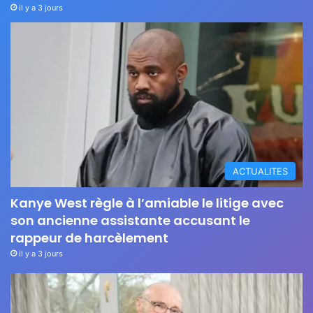
il y a 3 jours
ACTUALITES
Kanye West règle à l’amiable le litige avec
son ancienne assistante accusant le
rappeur de harcèlement
il y a 3 jours