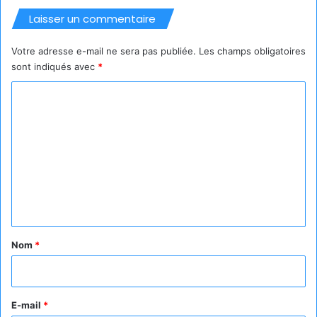
Laisser un commentaire
Votre adresse e-mail ne sera pas publiée.
Les champs obligatoires
sont indiqués avec
*
C
o
m
m
e
n
t
a
Nom
*
i
r
e
E-mail
*