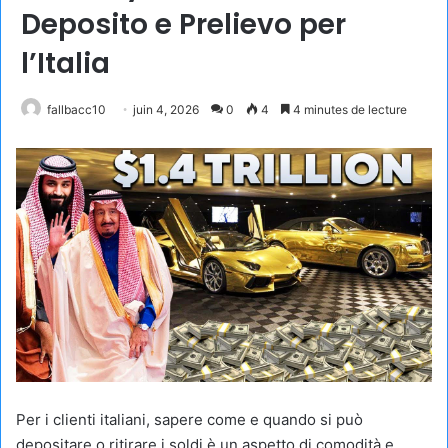
Deposito e Prelievo per
l’Italia
fallbacc10
juin 4, 2026
0
4
4 minutes de lecture
Per i clienti italiani, sapere come e quando si può
depositare o ritirare i soldi è un aspetto di comodità e