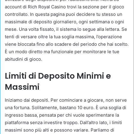
account di Rich Royal Casino trovi la sezione per il gioco
controllato. In questa pagina puoi decidere tu stesso un
massimale di deposito giornaliero, ogni settimana o ogni
mese. Una volta fissato, il sistema lo segue alla lettera. Se
tenti di versare oltre la tua soglia massima, l’operazione
viene bloccata fino allo scadere del periodo che hai scelto.
È un modo diretto ma funzionale per monitorare le tue
abitudini di gioco.
Limiti di Deposito Minimi e
Massimi
Iniziamo dai depositi. Per cominciare a giocare, non serve
una fortuna. Solitamente, bastano 10 euro. È una soglia di
ingresso bassa, pensata per chi vuole sperimentare la
piattaforma senza investire troppo. Dall’altro lato, i limiti
massimi sono più alti e possono variare. Parliamo di