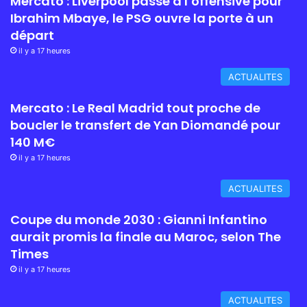
Mercato : Liverpool passe à l’offensive pour
Ibrahim Mbaye, le PSG ouvre la porte à un
départ
il y a 17 heures
ACTUALITES
Mercato : Le Real Madrid tout proche de
boucler le transfert de Yan Diomandé pour
140 M€
il y a 17 heures
ACTUALITES
Coupe du monde 2030 : Gianni Infantino
aurait promis la finale au Maroc, selon The
Times
il y a 17 heures
ACTUALITES