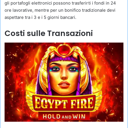
gli portafogli elettronici possono trasferirti i fondi in 24
ore lavorative, mentre per un bonifico tradizionale devi
aspettare tra i 3 e i 5 giorni bancari.
Costi sulle Transazioni