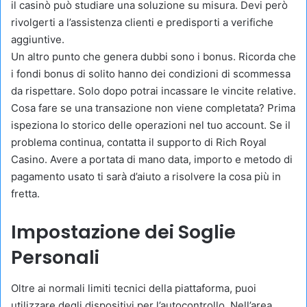
il casinò può studiare una soluzione su misura. Devi però
rivolgerti a l’assistenza clienti e predisporti a verifiche
aggiuntive.
Un altro punto che genera dubbi sono i bonus. Ricorda che
i fondi bonus di solito hanno dei condizioni di scommessa
da rispettare. Solo dopo potrai incassare le vincite relative.
Cosa fare se una transazione non viene completata? Prima
ispeziona lo storico delle operazioni nel tuo account. Se il
problema continua, contatta il supporto di Rich Royal
Casino. Avere a portata di mano data, importo e metodo di
pagamento usato ti sarà d’aiuto a risolvere la cosa più in
fretta.
Impostazione dei Soglie
Personali
Oltre ai normali limiti tecnici della piattaforma, puoi
utilizzare degli dispositivi per l’autocontrollo. Nell’area