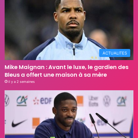
ACTUALITES
Mike Maignan : Avant le luxe, le gardien des
Bleus a offert une maison à sa mère
il y a 2 semaines