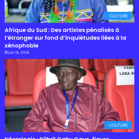
-CULTURE
Afrique du Sud : Des artistes pénalisés à
l’étranger sur fond d’inquiétudes liées à la
xénophobie
juin 16, 2026
-CULTURE