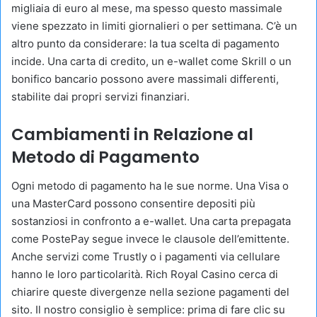
migliaia di euro al mese, ma spesso questo massimale
viene spezzato in limiti giornalieri o per settimana. C’è un
altro punto da considerare: la tua scelta di pagamento
incide. Una carta di credito, un e-wallet come Skrill o un
bonifico bancario possono avere massimali differenti,
stabilite dai propri servizi finanziari.
Cambiamenti in Relazione al
Metodo di Pagamento
Ogni metodo di pagamento ha le sue norme. Una Visa o
una MasterCard possono consentire depositi più
sostanziosi in confronto a e-wallet. Una carta prepagata
come PostePay segue invece le clausole dell’emittente.
Anche servizi come Trustly o i pagamenti via cellulare
hanno le loro particolarità. Rich Royal Casino cerca di
chiarire queste divergenze nella sezione pagamenti del
sito. Il nostro consiglio è semplice: prima di fare clic su