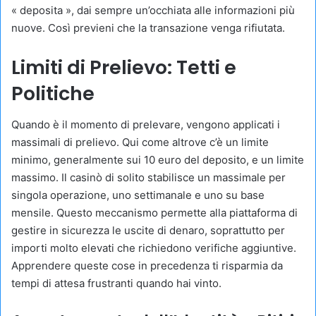
« deposita », dai sempre un’occhiata alle informazioni più
nuove. Così previeni che la transazione venga rifiutata.
Limiti di Prelievo: Tetti e
Politiche
Quando è il momento di prelevare, vengono applicati i
massimali di prelievo. Qui come altrove c’è un limite
minimo, generalmente sui 10 euro del deposito, e un limite
massimo. Il casinò di solito stabilisce un massimale per
singola operazione, uno settimanale e uno su base
mensile. Questo meccanismo permette alla piattaforma di
gestire in sicurezza le uscite di denaro, soprattutto per
importi molto elevati che richiedono verifiche aggiuntive.
Apprendere queste cose in precedenza ti risparmia da
tempi di attesa frustranti quando hai vinto.