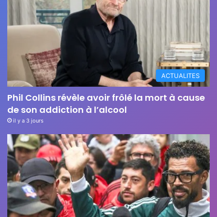
ACTUALITES
Phil Collins révèle avoir frôlé la mort à cause
de son addiction à l’alcool
il y a 3 jours