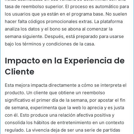
tasa de reembolso superior. El proceso es automático para
los usuarios que ya están en el programa base. No suelen
hacer falta códigos promocionales extras. La plataforma
analiza los datos y el bono se abona al comenzar la
semana siguiente. Después, está preparado para usarse
bajo los términos y condiciones de la casa.
Impacto en la Experiencia de
Cliente
Esta mejora impacta directamente a cómo se interpreta el
producto. Un cliente que obtiene un reembolso
significativo el primer día de la semana, por apostar el fin
de semana, experimenta que la web lo aprecia y es justa
con él. Esto produce una relación afectiva positiva y
consolida los hábitos de entretenimiento en un contexto
regulado. La vivencia deja de ser una serie de partidas