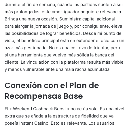
durante el fin de semana, cuando las partidas suelen a ser
más prolongadas, este amortiguador adquiere relevancia.
Brinda una nueva ocasión. Suministra capital adicional
para alargar la jornada de juego y, por consiguiente, eleva
las posibilidades de lograr beneficios. Desde mi punto de
vista, el beneficio principal está en extender el ocio con un
azar más gestionado. No es una certeza de triunfar, pero
sí una herramienta que vuelve más sólida la banca del
cliente. La vinculación con la plataforma resulta más viable
y menos vulnerable ante una mala racha acumulada.
Conexión con el Plan de
Recompensas Base
El « Weekend Cashback Boost » no actúa solo. Es una nivel
extra que se añade a la estructura de fidelidad que ya
poseía Instant Casino. Esto es relevante. Los usuarios