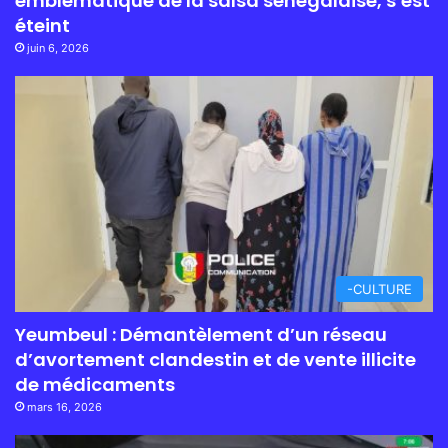
emblématique de la salsa sénégalaise, s’est
éteint
juin 6, 2026
-CULTURE
Yeumbeul : Démantèlement d’un réseau
d’avortement clandestin et de vente illicite
de médicaments
mars 16, 2026