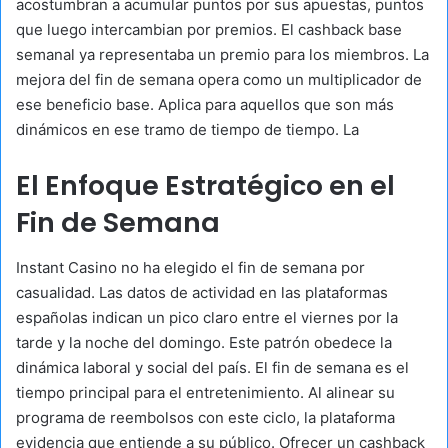
acostumbran a acumular puntos por sus apuestas, puntos
que luego intercambian por premios. El cashback base
semanal ya representaba un premio para los miembros. La
mejora del fin de semana opera como un multiplicador de
ese beneficio base. Aplica para aquellos que son más
dinámicos en ese tramo de tiempo de tiempo. La
El Enfoque Estratégico en el
Fin de Semana
Instant Casino no ha elegido el fin de semana por
casualidad. Las datos de actividad en las plataformas
españolas indican un pico claro entre el viernes por la
tarde y la noche del domingo. Este patrón obedece la
dinámica laboral y social del país. El fin de semana es el
tiempo principal para el entretenimiento. Al alinear su
programa de reembolsos con este ciclo, la plataforma
evidencia que entiende a su público. Ofrecer un cashback