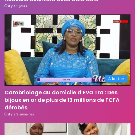
il y a 5 jours
A la Une
Cambriolage au domicile d’Eva Tra : Des
bijoux en or de plus de 13 millions de FCFA
dérobés
il y a 2 semaines