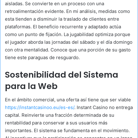
aisladas. Se convierte en un proceso con una
retroalimentación evidente. En mi análisis, medidas como
esta tienden a disminuir la traslado de clientes entre
plataformas. El beneficio recurrente y adaptado actúa
como un punto de fijación. La jugabilidad optimiza porque
el jugador aborda las jornadas del sábado y el día domingo
con otra mentalidad. Conoce que una porción de su gasto
tiene este paraguas de resguardo.
Sostenibilidad del Sistema
para la Web
En el ámbito comercial, una oferta así tiene que ser viable
https://instantcasinoo.eu/es-es/
. Instant Casino no entrega
capital. Reinvierte una fracción determinada de su
rentabilidad para conservar a sus usuarios más
importantes. El sistema se fundamenta en el movimiento.