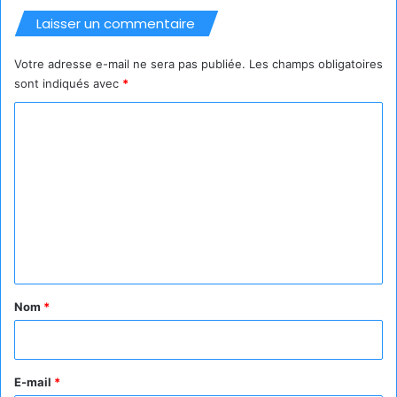
Laisser un commentaire
Votre adresse e-mail ne sera pas publiée.
Les champs obligatoires
sont indiqués avec
*
C
o
m
m
e
n
t
a
Nom
*
i
r
e
E-mail
*