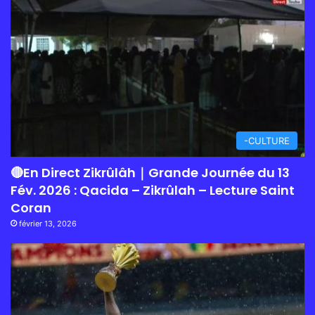
-CULTURE
🔴En Direct Zikrûlâh｜Grande Journée du 13
Fév. 2026 : Qacida – Zikrûlah – Lecture Saint
Coran
février 13, 2026