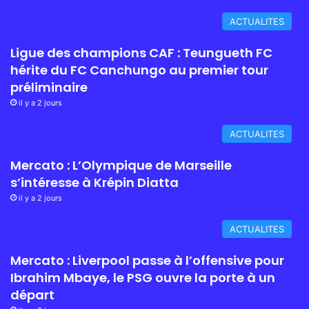
ACTUALITES
Ligue des champions CAF : Teungueth FC
hérite du FC Canchungo au premier tour
préliminaire
il y a 2 jours
ACTUALITES
Mercato : L’Olympique de Marseille
s’intéresse à Krépin Diatta
il y a 2 jours
ACTUALITES
Mercato : Liverpool passe à l’offensive pour
Ibrahim Mbaye, le PSG ouvre la porte à un
départ