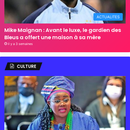
ACTUALITES
Mike Maignan : Avant le luxe, le gardien des
Bleus a offert une maison à sa mère
il y a 3 semaines
CULTURE