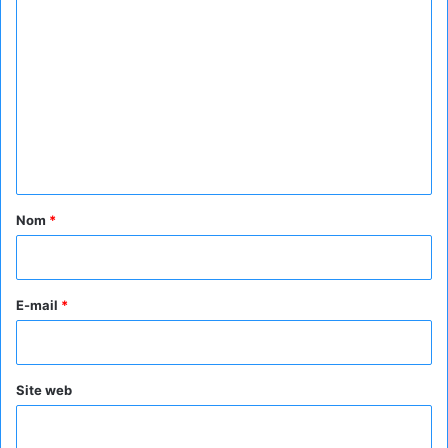
C
o
m
m
e
n
t
a
Nom
*
i
r
e
E-mail
*
*
Site web