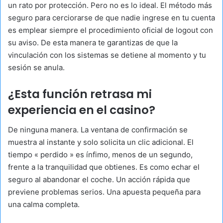
un rato por protección. Pero no es lo ideal. El método más
seguro para cerciorarse de que nadie ingrese en tu cuenta
es emplear siempre el procedimiento oficial de logout con
su aviso. De esta manera te garantizas de que la
vinculación con los sistemas se detiene al momento y tu
sesión se anula.
¿Esta función retrasa mi
experiencia en el casino?
De ninguna manera. La ventana de confirmación se
muestra al instante y solo solicita un clic adicional. El
tiempo « perdido » es ínfimo, menos de un segundo,
frente a la tranquilidad que obtienes. Es como echar el
seguro al abandonar el coche. Un acción rápida que
previene problemas serios. Una apuesta pequeña para
una calma completa.