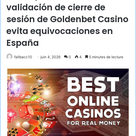
validación de cierre de
sesión de Goldenbet Casino
evita equivocaciones en
España
fallbacc10
juin 4, 2026
0
4
5 minutes de lecture