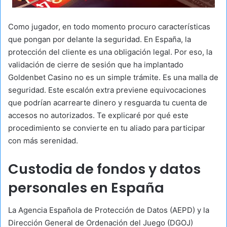
Como jugador, en todo momento procuro características
que pongan por delante la seguridad. En España, la
protección del cliente es una obligación legal. Por eso, la
validación de cierre de sesión que ha implantado
Goldenbet Casino no es un simple trámite. Es una malla de
seguridad. Este escalón extra previene equivocaciones
que podrían acarrearte dinero y resguarda tu cuenta de
accesos no autorizados. Te explicaré por qué este
procedimiento se convierte en tu aliado para participar
con más serenidad.
Custodia de fondos y datos
personales en España
La Agencia Española de Protección de Datos (AEPD) y la
Dirección General de Ordenación del Juego (DGOJ)