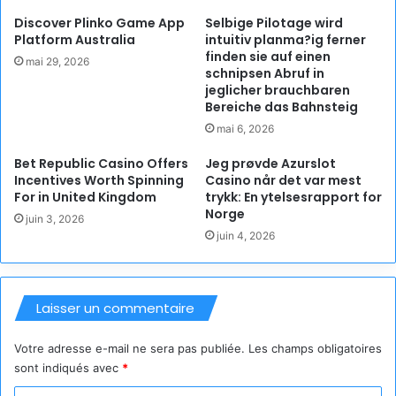
Discover Plinko Game App
Selbige Pilotage wird
Platform Australia
intuitiv planma?ig ferner
finden sie auf einen
mai 29, 2026
schnipsen Abruf in
jeglicher brauchbaren
Bereiche das Bahnsteig
mai 6, 2026
Bet Republic Casino Offers
Jeg prøvde Azurslot
Incentives Worth Spinning
Casino når det var mest
For in United Kingdom
trykk: En ytelsesrapport for
Norge
juin 3, 2026
juin 4, 2026
Laisser un commentaire
Votre adresse e-mail ne sera pas publiée.
Les champs obligatoires
sont indiqués avec
*