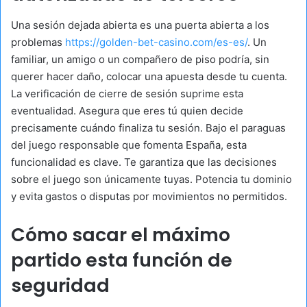
Una sesión dejada abierta es una puerta abierta a los
problemas
https://golden-bet-casino.com/es-es/
. Un
familiar, un amigo o un compañero de piso podría, sin
querer hacer daño, colocar una apuesta desde tu cuenta.
La verificación de cierre de sesión suprime esta
eventualidad. Asegura que eres tú quien decide
precisamente cuándo finaliza tu sesión. Bajo el paraguas
del juego responsable que fomenta España, esta
funcionalidad es clave. Te garantiza que las decisiones
sobre el juego son únicamente tuyas. Potencia tu dominio
y evita gastos o disputas por movimientos no permitidos.
Cómo sacar el máximo
partido esta función de
seguridad