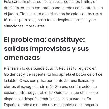
Esta característica, sumada a otras como los límites de
depósito, crea un entorno donde puedes concentrarte en
el juego. Tienes claro que el casino ha colocado barreras
técnicas para resguardarte de despistes propios y de
situaciones imprevistas.
El problema: constituye:
salidas imprevistas y sus
amenazas
Piensa en lo que puede ocurrir. Revisas tu registro en
Goldenbet y, de repente, tu hijo aprieta el botón de off de
la tablet. O vas con prisa por contestar una llamada y
cierras el navegador sin más. Sin una confirmación, tu
sesión podría seguir abierta. Quien sea que utilice ese
dispositivo después tendría acceso a tu cuenta. En
España, donde a menudo usamos tablets en el hogar o