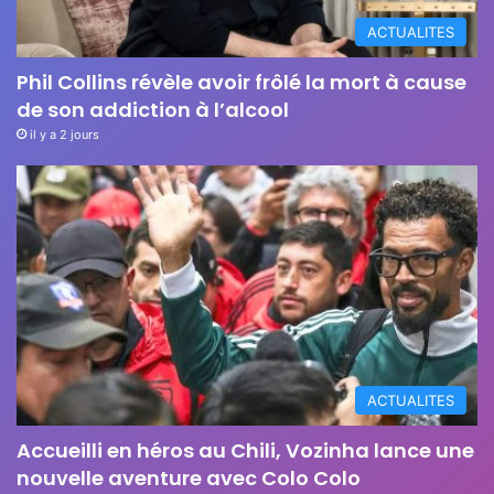
ACTUALITES
Phil Collins révèle avoir frôlé la mort à cause
de son addiction à l’alcool
il y a 2 jours
ACTUALITES
Accueilli en héros au Chili, Vozinha lance une
nouvelle aventure avec Colo Colo